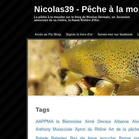
Nicolas39 - Pêche à la m
La pêche à la mouche sur le blog de Nicolas Germain, un Jurassien
amoureux de sa rivière, la Haute Rivière d'Ain.
Accès au Fly Shop
Signez le livre d'or
Suivez-moi sur facebook
L
Tags
AAPPMA la Biennoise
Aimé Devaux
Albarine
Alo
Anthony Muracciole
Apron du Rhône
Art de la pêch
Balades
Bas de ligne mouche
Basse riv
Balade