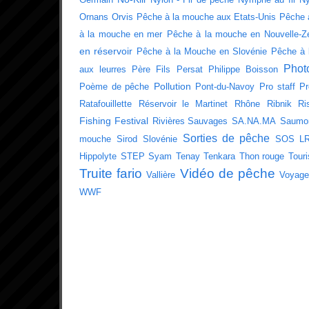
Ornans
Orvis
Pêche à la mouche aux Etats-Unis
Pêche 
à la mouche en mer
Pêche à la mouche en Nouvelle-Z
en réservoir
Pêche à la Mouche en Slovénie
Pêche à 
Phot
aux leurres
Père Fils
Persat
Philippe Boisson
Pollution
Poème de pêche
Pont-du-Navoy
Pro staff
Pr
Ratafouillette
Réservoir le Martinet
Rhône
Ribnik
Ri
Fishing Festival
Rivières Sauvages
SA.NA.MA
Saumo
Sorties de pêche
mouche
Sirod
Slovénie
SOS L
Hippolyte
STEP
Syam
Tenay
Tenkara
Thon rouge
Tour
Truite fario
Vidéo de pêche
Vallière
Voyage
WWF