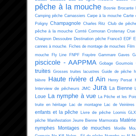
pêche à la mouche
Bosnie
Brocante
Carte 
Camping pêche
Carnassiers
Carpe à la mouche
Champagnole
Club de pêch
Poligny
Charles Ritz
pêche à la mouche
Crotenay
Comté
Cormoran
Crue
Chaignon
Dessoubre
Destination pêche France3
EDF
E
cannes à mouche.
Fiches de montage de mouches
Film
mouche
Fly Line
FNPF
Frayère
Gammare
Gaves
G
piscicole - AAPPMA
Goumois
Gobage
truites
Grosses truites lacustres
Guide de pêche
h
Haute rivière d Ain
bièvre
Henry Persat
Jura
La Bienne
Interview de pêcheurs
JMC
La nymphe à vue
Loue
La Pêche et les Poi
truite en héritage
Lac de montagne
Lac de Veirières
enfants et la pêche
Livre de pêche
Loomis GLX
Matérie
pêche
Manifestation Jeurre Bienne
Marmorata
nymphes
Montages de mouches
Morille
Mou
No-Kill
Germain
Nylon - Fil de pêche
Nymphe au fil
N