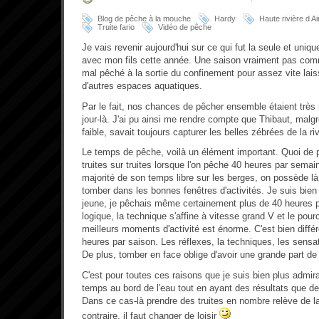
Blog de pêche à la mouche
Hardy
Haute rivière d Ai
Truite fario
Vidéo de pêche
Je vais revenir aujourd'hui sur ce qui fut la seule et un
avec mon fils cette année. Une saison vraiment pas com
mal pêché à la sortie du confinement pour assez vite laiss
d'autres espaces aquatiques.
Par le fait, nos chances de pêcher ensemble étaient très 
jour-là. J'ai pu ainsi me rendre compte que Thibaut, mal
faible, savait toujours capturer les belles zébrées de la riv
Le temps de pêche, voilà un élément important. Quoi de p
truites sur truites lorsque l'on pêche 40 heures par semai
majorité de son temps libre sur les berges, on possède l
tomber dans les bonnes fenêtres d'activités. Je suis bien 
jeune, je pêchais même certainement plus de 40 heures 
logique, la technique s'affine à vitesse grand V et le po
meilleurs moments d'activité est énorme. C'est bien différ
heures par saison. Les réflexes, la techniques, les sensat
De plus, tomber en face oblige d'avoir une grande part d
C'est pour toutes ces raisons que je suis bien plus admir
temps au bord de l'eau tout en ayant des résultats que de
Dans ce cas-là prendre des truites en nombre relève de la
contraire, il faut changer de loisir