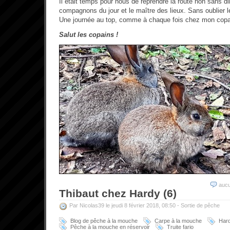
Il était temps pour nous de reprendre la route non sans di
compagnons du jour et le maître des lieux. Sans oublier
Une journée au top, comme à chaque fois chez mon copai
Salut les copains !
auc
Thibaut chez Hardy (6)
Par Nicolas39 le jeudi 8 février 2018, 08:50 -
Sortie de pêche
Blog de pêche à la mouche
Carpe à la mouche
Har
Pêche à la mouche en réservoir
Truite fario