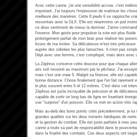
Avec cette canne, j'ai une sensibilité accrue, c'est indén
important. J'ai toujours l'impression de maitriser les chos
meilleure des manières. Cette 8 pieds 6 se rapproche vra
ressentais avec la GLX. Elle est néanmoins un poil moins d
ce doux sentiment de mieux la dominer. J'aime commande
l'inverse. Mon geste pour propulser la soie est plus fluide
prolongement parfait de mon bras pour réaliser les posers
lisses de ma rivière. Sa délicatesse m'est très précieuse 
auprès des zébrées les plus farouches. Il n'est pas simpl
Déjà avec une femme, c'est compliqué, mais alors avec 
La Zéphrus conserve cette douceur pour que chaque aller 
airs soit ressenti au maximum par le pêcheur. J'ai essayé
mais c'est une vraie 5. Malgré sa finesse, elle est capabl
bonne distance. Chose finalement que l'on fait rarement
le plus souvent entre 5 et 12 mètres. C'est dans cet inter
Zéphrus est juste incroyable de précision et de délicatess
capable de sortir un long bas de ligne en fouettant énerg
vue "surprise" d'un poisson. Elle se met en action très r
Mais au-delà des bons points cités précédemment, je lui
grandes qualités sur les deux instants fatidiques de notr
et la gestion du combat. Elle est juste parfaite à mes ye
canne a toute sa part de responsabilité dans le pourcenta
dans la finalité des combats. Ces deux aspects ont toujou