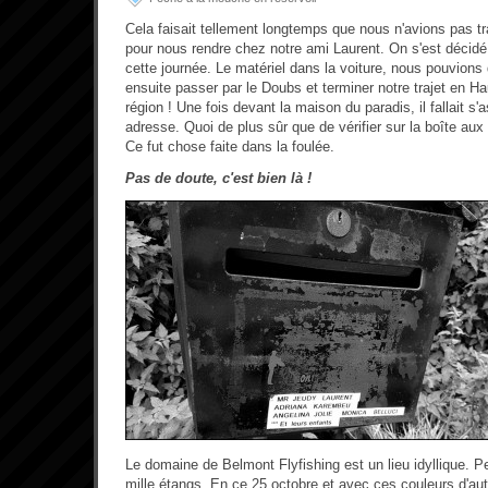
Cela faisait tellement longtemps que nous n'avions pas 
pour nous rendre chez notre ami Laurent. On s'est décidé 
cette journée. Le matériel dans la voiture, nous pouvions 
ensuite passer par le Doubs et terminer notre trajet en H
région ! Une fois devant la maison du paradis, il fallait s'
adresse. Quoi de plus sûr que de vérifier sur la boîte aux
Ce fut chose faite dans la foulée.
Pas de doute, c'est bien là !
Le domaine de Belmont Flyfishing est un lieu idyllique. 
mille étangs. En ce 25 octobre et avec ces couleurs d'au