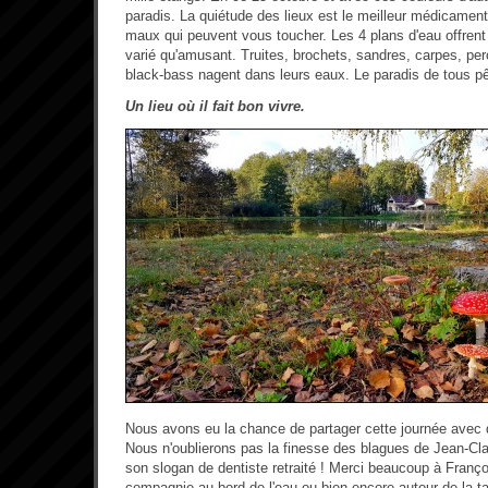
paradis. La quiétude des lieux est le meilleur médicament 
maux qui peuvent vous toucher. Les 4 plans d'eau offrent 
varié qu'amusant. Truites, brochets, sandres, carpes, p
black-bass nagent dans leurs eaux. Le paradis de tous p
Un lieu où il fait bon vivre.
Nous avons eu la chance de partager cette journée avec 
Nous n'oublierons pas la finesse des blagues de Jean-Claud
son slogan de dentiste retraité ! Merci beaucoup à Franço
compagnie au bord de l'eau ou bien encore autour de la ta