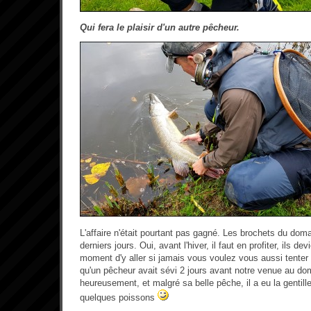
Qui fera le plaisir d'un autre pêcheur.
L'affaire n'était pourtant pas gagné. Les brochets du doma
derniers jours. Oui, avant l'hiver, il faut en profiter, ils de
moment d'y aller si jamais vous voulez vous aussi tenter
qu'un pêcheur avait sévi 2 jours avant notre venue au do
heureusement, et malgré sa belle pêche, il a eu la gentill
quelques poissons