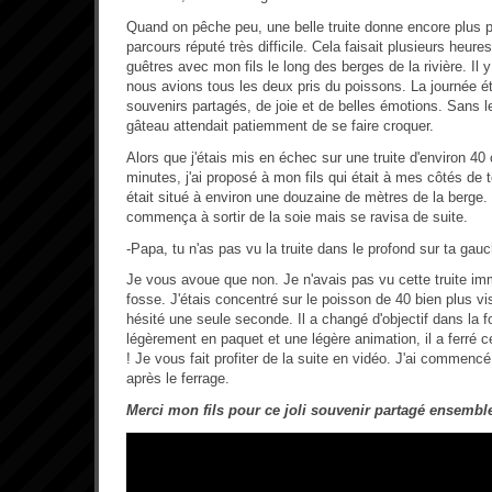
Quand on pêche peu, une belle truite donne encore plus pla
parcours réputé très difficile. Cela faisait plusieurs heur
guêtres avec mon fils le long des berges de la rivière. Il 
nous avions tous les deux pris du poissons. La journée éta
souvenirs partagés, de joie et de belles émotions. Sans le 
gâteau attendait patiemment de se faire croquer.
Alors que j'étais mis en échec sur une truite d'environ 40
minutes, j'ai proposé à mon fils qui était à mes côtés de
était situé à environ une douzaine de mètres de la berge.
commença à sortir de la soie mais se ravisa de suite.
-Papa, tu n'as pas vu la truite dans le profond sur ta gau
Je vous avoue que non. Je n'avais pas vu cette truite imm
fosse. J'étais concentré sur le poisson de 40 bien plus vis
hésité une seule seconde. Il a changé d'objectif dans la 
légèrement en paquet et une légère animation, il a ferré ce
! Je vous fait profiter de la suite en vidéo. J'ai commenc
après le ferrage.
Merci mon fils pour ce joli souvenir partagé ensembl