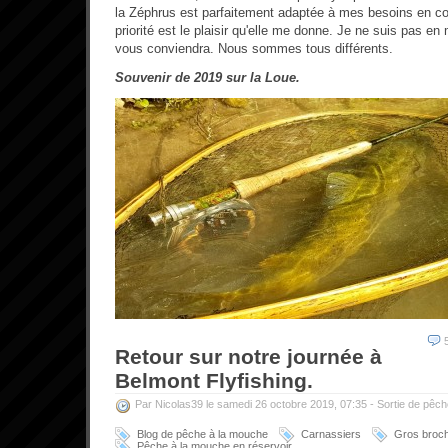
la Zéphrus est parfaitement adaptée à mes besoins en co
priorité est le plaisir qu'elle me donne. Je ne suis pas en 
vous conviendra. Nous sommes tous différents.
Souvenir de 2019 sur la Loue.
Retour sur notre journée à
Belmont Flyfishing.
Par Nicolas39 le samedi 26 octobre 2019, 07:35 -
Sortie de pêch
Blog de pêche à la mouche
Carnassiers
Gros broc
Pêche à la mouche en réservoir