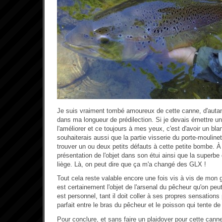
Je suis vraiment tombé amoureux de cette canne, d'autant
dans ma longueur de prédilection. Si je devais émettre u
l'améliorer et ce toujours à mes yeux, c'est d'avoir un bl
souhaiterais aussi que la partie visserie du porte-moulinet so
trouver un ou deux petits défauts à cette petite bombe. À
présentation de l'objet dans son étui ainsi que la superbe
liège. Là, on peut dire que ça m'a changé des GLX !
Tout cela reste valable encore une fois vis à vis de mon
est certainement l'objet de l'arsenal du pêcheur qu'on peut 
est personnel, tant il doit coller à ses propres sensations
parfait entre le bras du pêcheur et le poisson qui tente de
Pour conclure, et sans faire un plaidoyer pour cette canne