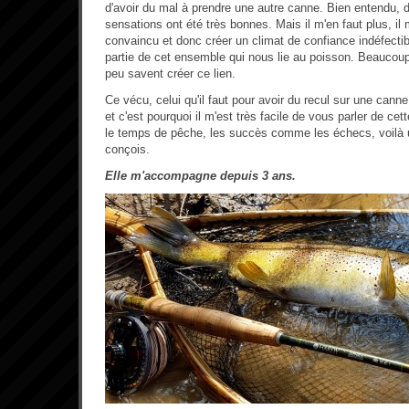
d'avoir du mal à prendre une autre canne. Bien entendu, d
sensations ont été très bonnes. Mais il m'en faut plus, il
convaincu et donc créer un climat de confiance indéfectibl
partie de cet ensemble qui nous lie au poisson. Beaucou
peu savent créer ce lien.
Ce vécu, celui qu'il faut pour avoir du recul sur une canne
et c'est pourquoi il m'est très facile de vous parler de cett
le temps de pêche, les succès comme les échecs, voilà u
conçois.
Elle m'accompagne depuis 3 ans.