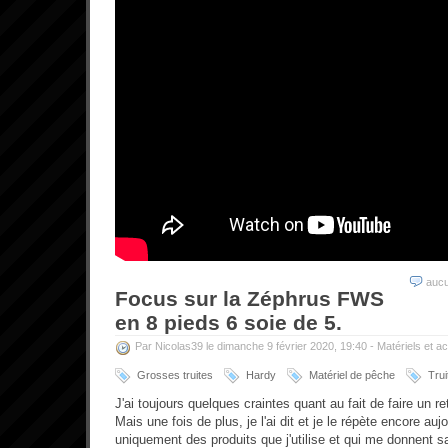
auc
Focus sur la Zéphrus FWS
en 8 pieds 6 soie de 5.
Par Nicolas39 le dimanche 9 février 2020, 19:40 -
Matériels et a
Grosses truites
Hardy
Matériel de pêche
Trui
J'ai toujours quelques craintes quant au fait de faire un r
Mais une fois de plus, je l'ai dit et je le répète encore au
uniquement des produits que j'utilise et qui me donnent sa