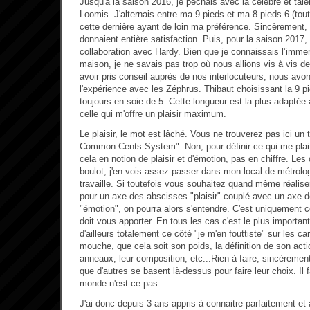
Jusqu'à la saison 2016, je pêchais avec la célèbre et ta
Loomis. J'alternais entre ma 9 pieds et ma 8 pieds 6 (tou
cette dernière ayant de loin ma préférence. Sincèremen
donnaient entière satisfaction. Puis, pour la saison 201
collaboration avec Hardy. Bien que je connaissais l’imme
maison, je ne savais pas trop où nous allions vis à vis d
avoir pris conseil auprès de nos interlocuteurs, nous avon
l'expérience avec les Zéphrus. Thibaut choisissant la 9 pi
toujours en soie de 5. Cette longueur est la plus adaptée 
celle qui m'offre un plaisir maximum.
Le plaisir, le mot est lâché. Vous ne trouverez pas ici un
Common Cents System"
.
Non, pour définir ce qui me pla
cela en notion de plaisir et d'émotion, pas en chiffre. Les c
boulot, j'en vois assez passer dans mon local de métrolog
travaille. Si toutefois vous souhaitez quand même réalise
pour un axe des abscisses "plaisir" couplé avec un ax
"émotion", on pourra alors s'entendre. C'est uniquement
doit vous apporter. En tous les cas c'est le plus importa
d'ailleurs totalement ce côté "je m'en fouttiste" sur les c
mouche, que cela soit son poids, la définition de son acti
anneaux, leur composition, etc...Rien à faire, sincèreme
que d'autres se basent là-dessus pour faire leur choix. Il f
monde n'est-ce pas.
J'ai donc depuis 3 ans appris à connaitre parfaitement et