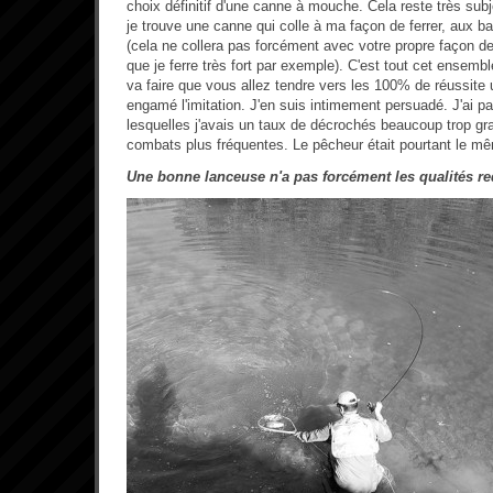
choix définitif d'une canne à mouche. Cela reste très subjec
je trouve une canne qui colle à ma façon de ferrer, aux bas 
(cela ne collera pas forcément avec votre propre façon de
que je ferre très fort par exemple). C'est tout cet ensembl
va faire que vous allez tendre vers les 100% de réussite 
engamé l'imitation. J'en suis intimement persuadé. J'ai pa
lesquelles j'avais un taux de décrochés beaucoup trop g
combats plus fréquentes. Le pêcheur était pourtant le m
Une bonne lanceuse n'a pas forcément les qualités r