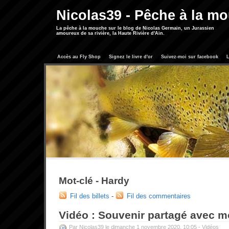
Nicolas39 - Pêche à la m
La pêche à la mouche sur le blog de Nicolas Germain, un Jurassien
amoureux de sa rivière, la Haute Rivière d'Ain.
Accès au Fly Shop
Signez le livre d'or
Suivez-moi sur facebook
L
Mot-clé - Hardy
Fil des billets
-
Fil des commentaires
Vidéo : Souvenir partagé avec mo
Par Nicolas39 le dimanche 1 novembre 2020, 10:05 -
Vidéos