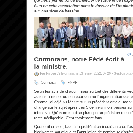
qui nous permettra de bénéficier de l'aide et de l'exp
élus de cette association dans le dossier de l'implant
sur nos têtes de bassins.
Cormorans, notre Fédé écrit à
la ministre.
Par Nicolas39 le dimanche 13 février 2022, 07:20 -
Gestion pisci
Cormoran
FNPF
Selon les avis de chacun, mais surtout des différents véc
actions à mener ou non pour contrer l'augmentation des 
Comme j'ai déjà pu l'écrire sur un précédent article, ma v
changé sur le sujet après ces 5 derniers mois passés au b
intensive. Qu'on ne me dise plus que sa prédation (couplé
reste négligeable. C'est totalement faux.
Quoi qu'il en soit, face à
la prolifération inquiétante de l'
biodiversité aquatique et l’annulation de nombreux d'arrêt