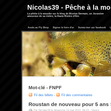
Nicolas39 - Pêche à la m
La pêche à la mouche sur le blog de Nicolas Germain, un Jurassien
amoureux de sa rivière, la Haute Rivière d'Ain.
Accès au Fly Shop
Signez le livre d'or
Suivez-moi sur facebook
L
Mot-clé - FNPF
Fil des billets
-
Fil des commentaires
Roustan de nouveau pour 5 ans 
Par Nicolas39 le dimanche 15 mai 2022, 08:23 -
Divers