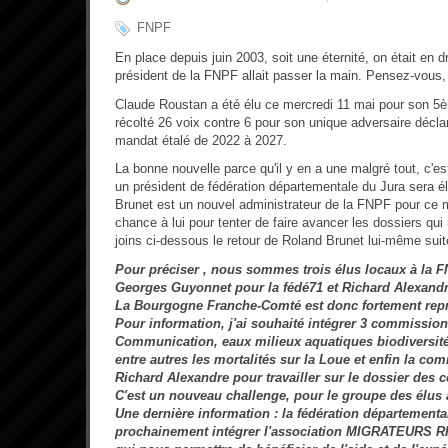
FNPF
En place depuis juin 2003, soit une éternité, on était en d
président de la FNPF allait passer la main. Pensez-vous, c
Claude Roustan a été élu ce mercredi 11 mai pour son 5è
récolté 26 voix contre 6 pour son unique adversaire décla
mandat étalé de 2022 à 2027.
La bonne nouvelle parce qu'il y en a une malgré tout, c'es
un président de fédération départementale du Jura sera é
Brunet est un nouvel administrateur de la FNPF pour ce
chance à lui pour tenter de faire avancer les dossiers qu
joins ci-dessous le retour de Roland Brunet lui-même suite
Pour préciser , nous sommes trois élus locaux à la F
Georges Guyonnet pour la fédé71 et Richard Alexandr
La Bourgogne Franche-Comté est donc fortement repr
Pour information, j'ai souhaité intégrer 3 commission
Communication, eaux milieux aquatiques biodiversit
entre autres les mortalités sur la Loue et enfin la c
Richard Alexandre pour travailler sur le dossier des 
C'est un nouveau challenge, pour le groupe des élus 
Une dernière information : la fédération départementa
prochainement intégrer l'association MIGRATEUR