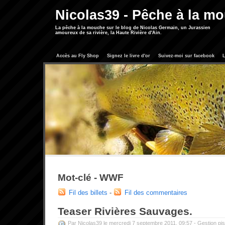
Nicolas39 - Pêche à la m
La pêche à la mouche sur le blog de Nicolas Germain, un Jurassien
amoureux de sa rivière, la Haute Rivière d'Ain.
Accès au Fly Shop
Signez le livre d'or
Suivez-moi sur facebook
L
Mot-clé - WWF
Fil des billets
-
Fil des commentaires
Teaser Rivières Sauvages.
Par Nicolas39 le mercredi 7 septembre 2011, 09:57 -
Gestion pis