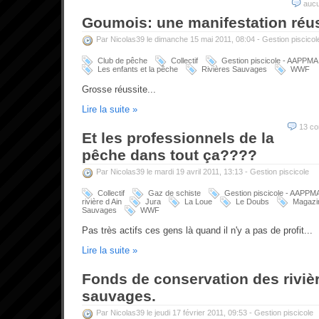
auc
Goumois: une manifestation réus
Par Nicolas39 le dimanche 15 mai 2011, 08:04 -
Gestion piscicol
Club de pêche
Collectif
Gestion piscicole - AAPPMA
Les enfants et la pêche
Rivières Sauvages
WWF
Grosse réussite...
Lire la suite »
13 c
Et les professionnels de la
pêche dans tout ça????
Par Nicolas39 le mardi 19 avril 2011, 13:13 -
Gestion piscicole
Collectif
Gaz de schiste
Gestion piscicole - AAPPM
rivière d Ain
Jura
La Loue
Le Doubs
Magazi
Sauvages
WWF
Pas très actifs ces gens là quand il n'y a pas de profit...
Lire la suite »
Fonds de conservation des riviè
sauvages.
Par Nicolas39 le jeudi 17 février 2011, 09:53 -
Gestion piscicole