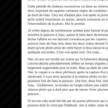
Cette période de chaleurs excessives va durer au minimum
donc important de rappeler certaines règles de conduite
au bord de l'eau. Ceci est d'autant plus vrai après la jour
qu'ils soient moucheurs ou autres, aiment conserver un so
l'intermédiaire de la photo. Moi le premier.
Je milite depuis de nombreuses années pour laisser le po
remettre le poisson à l'eau, autant le faire dans de bonnes 
lâcher l'affaire en me laissant convaincre par les copains 
poisson hors de l'eau tenu dans les deux mains devant l'o
étant qu'une photo prise de cette façon à deux laisse le p
quelques secondes. C'est vrai après tout. Oui mais...
Hier, un ami est tombé sur scène qui l'a fortement dérangé
comme décrite précédemment reflète un temps d'apnée co
largement supportable pour la truite. Mais au-delà de cette 
Hier, le copain a vu deux pêcheurs après la capture d'un j
observant, il a pu ainsi assister à la séance photo où les
plusieurs fois de l'eau le poisson. Une fois, deux fois, tro
l'eau...Visiblement, la lumière ou l'angle n'étant pas satis
séance photo qui a duré plus que de raison. Avec plusieu
poisson...
Si encore cela avait été fait par de jeunes pêcheurs qui v
poisson dont ils n'ont pas l'habitude, rien à redire, mais là,