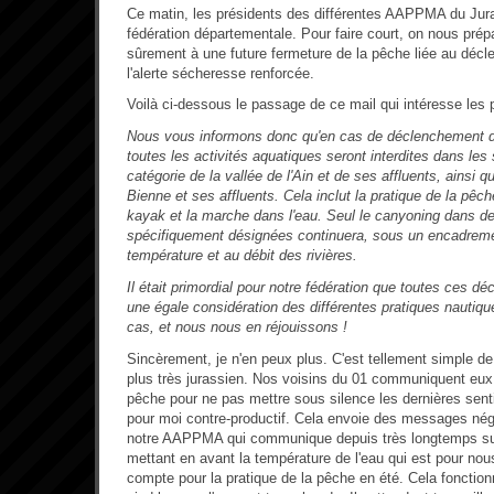
Ce matin, les présidents des différentes AAPPMA du Jura
fédération départementale. Pour faire court, on nous pr
sûrement à une future fermeture de la pêche liée au décl
l'alerte sécheresse renforcée.
Voilà ci-dessous le passage de ce mail qui intéresse les 
Nous vous informons donc qu'en cas de déclenchement du
toutes les activités aquatiques seront interdites dans les
catégorie de la vallée de l'Ain et de ses affluents, ainsi q
Bienne et ses affluents. Cela inclut la pratique de la pêch
kayak et la marche dans l'eau. Seul le canyoning dans de
spécifiquement désignées continuera, sous un encadrement
température et au débit des rivières.
Il était primordial pour notre fédération que toutes ces d
une égale considération des différentes pratiques nautique
cas, et nous nous en réjouissons !
Sincèrement, je n'en peux plus. C'est tellement simple de
plus très jurassien. Nos voisins du 01 communiquent eux 
pêche pour ne pas mettre sous silence les dernières senti
pour moi contre-productif. Cela envoie des messages nég
notre AAPPMA qui communique depuis très longtemps sur
mettant en avant la température de l'eau qui est pour nous
compte pour la pratique de la pêche en été. Cela fonction