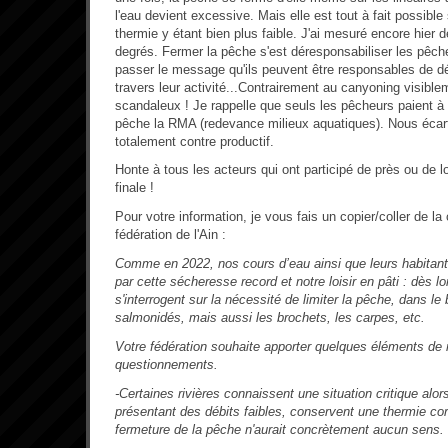
l'eau devient excessive. Mais elle est tout à fait possible
thermie y étant bien plus faible. J'ai mesuré encore hier
degrés. Fermer la pêche s'est déresponsabiliser les pêche
passer le message qu'ils peuvent être responsables de dé
travers leur activité...Contrairement au canyoning visibl
scandaleux ! Je rappelle que seuls les pêcheurs paient à 
pêche la RMA (redevance milieux aquatiques). Nous écarte
totalement contre productif.
Honte à tous les acteurs qui ont participé de près ou de lo
finale !
Pour votre information, je vous fais un copier/coller de l
fédération de l'Ain :
Comme en 2022, nos cours d’eau ainsi que leurs habitan
par cette sécheresse record et notre loisir en pâti : dès l
s'interrogent sur la nécessité de limiter la pêche, dans le 
salmonidés, mais aussi les brochets, les carpes, etc.
Votre fédération souhaite apporter quelques éléments de 
questionnements.
-Certaines rivières connaissent une situation critique alor
présentant des débits faibles, conservent une thermie cor
fermeture de la pêche n'aurait concrètement aucun sens.