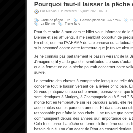
Pourquoi faut-il laisser la pêche
Par Nicolas39 le mercredi 15 juillet 2026, 06:51
Carte de pêche Jura
Gestion piscicole - AAPPMA
H
La Bienne
Truite fario
Pour faire suite à mon dernier billet vous informant de la 
Bienne et ses affluents, il me semblait opportun de préci
En effet, comme l'AAPPMA de la biennoise ou la fédérati
suis prononcé contre cette fermeture que je trouve absur
Je ne connais pas parfaitement le bassin versant de la Bie
J'imagine qu'il y a de grandes similitudes. Je suis d'autant
que la fermeture de la pêche pourrait concerner notre vall
suivre.
La première des choses à comprendre lorsqu'une telle déc
concerne tout le bassin versant de la rivière principale. En
Si vous pratiquez un peu cette rivière, pensez-vous que l
sont identiques à Marigny, à Champagnole ou à Sirod ? Bie
monte fort en température sur les parcours avals, elle re
acceptables sur les parcours amonts. Et dans ces conditi
responsable pour faire le bon choix. Il se trouve que n
communiquent depuis des années sur l'importance de la t
Cela fonctionne. La pêche se ferme d'elle-même sur les l
besoin d'un élu ou d'un agent de l'état en costard derrièr