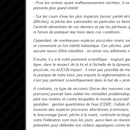
- Pour les rivières ayant malheureusement séchées, il va
présente plus grand intérêt.
- Sur les cours d’eau les plus impactés (assec partiel et/
difficiles), la pêche des salmonidés en particulier se ferm
l’activité alimentaire de ces derniers et par les pêcheurs qu
ni l'envie de pratiquer leur loisir dans ces conditions.
Cependant, de nombreuses espèces piscicoles moins sens
et conservent un fort intérêt halieutique. Ces pêches, par
aucune raison d'être interdites : en priver nos adhérents n
Ensuite, il y a le volet purement scientifique : toujours ga
ligne, dans le respect de la loi et à l’échelle de la dynam
piscicole, n'a AUCUN impact : il n'est pas possible de me
la pratique de notre loisir, peu importe la réglementation e
n’est pas pertinent scientifiquement dans le but de « prot
A contrario, ce type de raccourci (forcer des mesures coe
poissons) pourrait faire oublier les véritables problémati
péril nos rivières et contre lesquelles le monde associatif
quotidien : gestion quantitative de l'eau (CDRE, Cellule d'al
invasion des espèces piscivores allochtones (cormorans, h
le braconnage (javel, pêche à la main), continuité écol
votre Fédération sont tous les jours, aussi bien en réunion
présentes pour défendre nos milieux aquatiques contre le