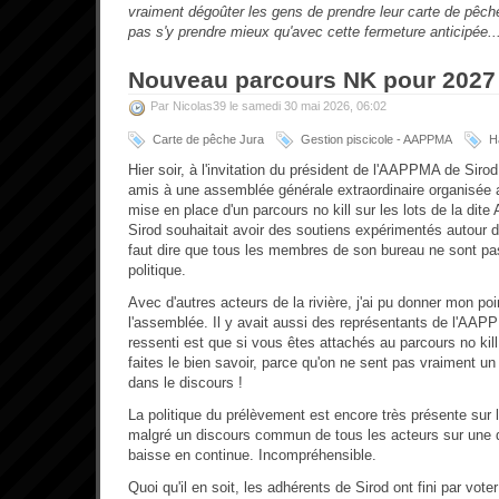
vraiment dégoûter les gens de prendre leur carte de pêche
pas s'y prendre mieux qu'avec cette fermeture anticipée..
Nouveau parcours NK pour 2027
Par Nicolas39 le samedi 30 mai 2026, 06:02
Carte de pêche Jura
Gestion piscicole - AAPPMA
H
Hier soir, à l'invitation du président de l'AAPPMA de Sir
amis à une assemblée générale extraordinaire organisée au
mise en place d'un parcours no kill sur les lots de la di
Sirod souhaitait avoir des soutiens expérimentés autour d
faut dire que tous les membres de son bureau ne sont pas
politique.
Avec d'autres acteurs de la rivière, j'ai pu donner mon po
l'assemblée. Il y avait aussi des représentants de l'A
ressenti est que si vous êtes attachés au parcours no kil
faites le bien savoir, parce qu'on ne sent pas vraiment un
dans le discours !
La politique du prélèvement est encore très présente sur la
malgré un discours commun de tous les acteurs sur une 
baisse en continue. Incompréhensible.
Quoi qu'il en soit, les adhérents de Sirod ont fini par vote