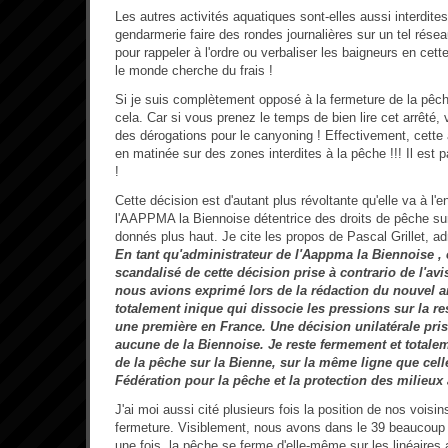
Les autres activités aquatiques sont-elles aussi interdite
gendarmerie faire des rondes journalières sur un tel rése
pour rappeler à l'ordre ou verbaliser les baigneurs en cett
le monde cherche du frais !
Si je suis complètement opposé à la fermeture de la pêche,
cela. Car si vous prenez le temps de bien lire cet arrêté, 
des dérogations pour le canyoning ! Effectivement, cette a
en matinée sur des zones interdites à la pêche !!! Il est 
!
Cette décision est d'autant plus révoltante qu'elle va à l'
l'AAPPMA la Biennoise détentrice des droits de pêche sur 
donnés plus haut. Je cite les propos de Pascal Grillet, ad
En tant qu'administrateur de l'Aappma la Biennoise , et
scandalisé de cette décision prise à contrario de l'av
nous avions exprimé lors de la rédaction du nouvel ar
totalement inique qui dissocie les pressions sur la r
une première en France. Une décision unilatérale pri
aucune de la Biennoise. Je reste fermement et totale
de la pêche sur la Bienne, sur la même ligne que cell
Fédération pour la pêche et la protection des milieux 
J'ai moi aussi cité plusieurs fois la position de nos voisi
fermeture. Visiblement, nous avons dans le 39 beaucoup 
une fois, la pêche se ferme d'elle-même sur les linéaires