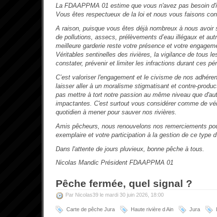
La FDAAPPMA 01 estime que vous n'avez pas besoin d'int
Vous êtes respectueux de la loi et nous vous faisons con
A raison, puisque vous êtes déjà nombreux à nous avoir 
de pollutions, assecs, prélèvements d’eau illégaux et au
meilleure garderie reste votre présence et votre engageme
Véritables sentinelles des rivières, la vigilance de tous 
constater, prévenir et limiter les infractions durant ces pé
C’est valoriser l'engagement et le civisme de nos adhéren
laisser aller à un moralisme stigmatisant et contre-produc
pas mettre à tort notre passion au même niveau que d'aut
impactantes. C'est surtout vous considérer comme de vér
quotidien à mener pour sauver nos rivières.
Amis pêcheurs, nous renouvelons nos remerciements po
exemplaire et votre participation à la gestion de ce type
Dans l'attente de jours pluvieux, bonne pêche à tous.
Nicolas Mandic
Président FDAAPPMA 01
Pêche fermée, quel signal ?
Par Nicolas39 le mardi 30 juin 2026, 18:00
Carte de pêche Jura
Haute rivière d Ain
Jura