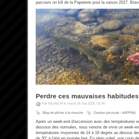
parcours no kill de la Papeterie pour la saison 2027. Brav
Perdre ces mauvaises habitudes
Par Nicolas39 le mardi 26 mai 2026, 05:40
Blog de pêche à la mouche
Gestion piscicole - AAPPMA
Après un week-end d'ascension avec des températures 
dessous des normales, nous venons de vivre un week-e
températures moyennes de 14 à 18 degrés au dessus des
de 30° à l'abri en journée hier. En plein soleil, vrai coup d