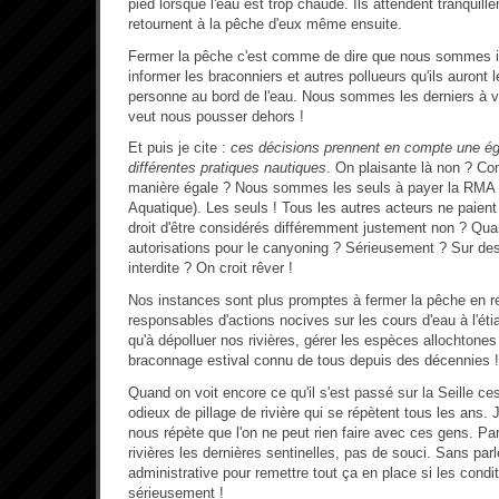
pied lorsque l'eau est trop chaude. Ils attendent tranquill
retournent à la pêche d'eux même ensuite.
Fermer la pêche c'est comme de dire que nous sommes ir
informer les braconniers et autres pollueurs qu'ils auront 
personne au bord de l'eau. Nous sommes les derniers à vei
veut nous pousser dehors !
Et puis je cite :
ces décisions prennent en compte une ég
différentes pratiques nautiques
. On plaisante là non ? C
manière égale ? Nous sommes les seuls à payer la RMA
Aquatique). Les seuls ! Tous les autres acteurs ne paie
droit d'être considérés différemment justement non ? Quand
autorisations pour le canyoning ? Sérieusement ? Sur de
interdite ? On croit rêver !
Nos instances sont plus promptes à fermer la pêche en r
responsables d'actions nocives sur les cours d'eau à l'ét
qu'à dépolluer nos rivières, gérer les espèces allochtones
braconnage estival connu de tous depuis des décennies !
Quand on voit encore ce qu'il s'est passé sur la Seille ce
odieux de pillage de rivière qui se répètent tous les ans
nous répète que l'on ne peut rien faire avec ces gens. Par
rivières les dernières sentinelles, pas de souci. Sans parl
administrative pour remettre tout ça en place si les condi
sérieusement !