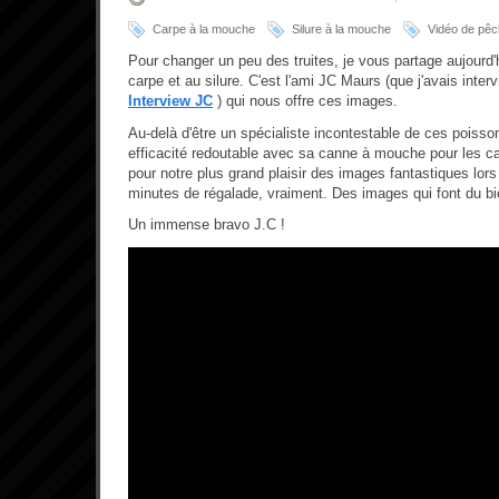
Carpe à la mouche
Silure à la mouche
Vidéo de pê
Pour changer un peu des truites, je vous partage aujourd'
carpe et au silure. C'est l'ami JC Maurs (que j'avais inter
Interview JC
) qui nous offre ces images.
Au-delà d'être un spécialiste incontestable de ces poisson
efficacité redoutable avec sa canne à mouche pour les cap
pour notre plus grand plaisir des images fantastiques lor
minutes de régalade, vraiment. Des images qui font du bi
Un immense bravo J.C !