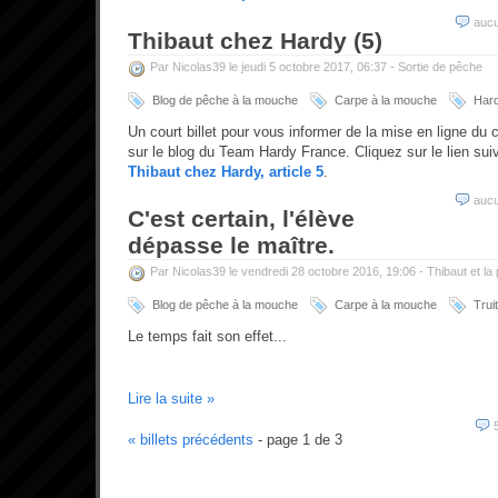
auc
Thibaut chez Hardy (5)
Par Nicolas39 le jeudi 5 octobre 2017, 06:37 -
Sortie de pêche
Blog de pêche à la mouche
Carpe à la mouche
Har
Un court billet pour vous informer de la mise en ligne du 
sur le blog du Team Hardy France. Cliquez sur le lien suiv
Thibaut chez Hardy, article 5
.
auc
C'est certain, l'élève
dépasse le maître.
Par Nicolas39 le vendredi 28 octobre 2016, 19:06 -
Thibaut et la
Blog de pêche à la mouche
Carpe à la mouche
Truit
Le temps fait son effet...
Lire la suite »
« billets précédents
- page 1 de 3