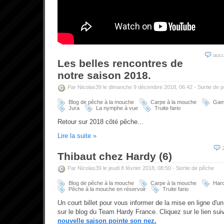
auc
Les belles rencontres de
notre saison 2018.
Par Nicolas39 le dimanche 9 décembre 2018, 06:42 -
Sortie de 
Blog de pêche à la mouche
Carpe à la mouche
Gam
Jura
La nymphe à vue
Truite fario
Retour sur 2018 côté pêche...
Lire la suite »
Thibaut chez Hardy (6)
Par Nicolas39 le jeudi 8 février 2018, 08:50 -
Sortie de pêche
Blog de pêche à la mouche
Carpe à la mouche
Har
Pêche à la mouche en réservoir
Truite fario
Un court billet pour vous informer de la mise en ligne d'un
sur le blog du Team Hardy France. Cliquez sur le lien sui
nouvelle saison pointe son nez.