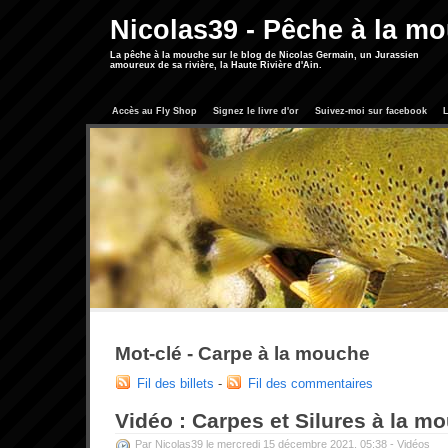
Nicolas39 - Pêche à la m
La pêche à la mouche sur le blog de Nicolas Germain, un Jurassien
amoureux de sa rivière, la Haute Rivière d'Ain.
Accès au Fly Shop
Signez le livre d'or
Suivez-moi sur facebook
L
Mot-clé - Carpe à la mouche
Fil des billets
-
Fil des commentaires
Vidéo : Carpes et Silures à la m
Par Nicolas39 le mercredi 15 décembre 2021, 05:38 -
Vidéos