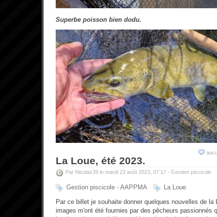
Superbe poisson bien dodu.
auc
La Loue, été 2023.
Par Nicolas39 le mardi 22 août 2023, 07:17 -
Gestion piscicole
Gestion piscicole - AAPPMA
La Loue
Par ce billet je souhaite donner quelques nouvelles de la
images m'ont été fournies par des pêcheurs passionnés qu