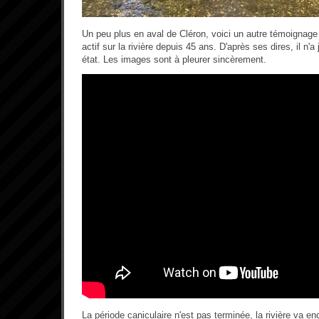
Un peu plus en aval de Cléron, voici un autre témoignage 
actif sur la rivière depuis 45 ans. D'après ses dires, il n'
état. Les images sont à pleurer sincèrement.
La période caniculaire n'est pas terminée, la rivière va enco