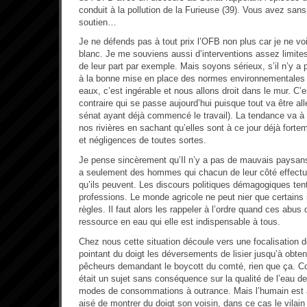
conduit à la pollution de la Furieuse (39). Vous avez sans
soutien…
Je ne défends pas à tout prix l’OFB non plus car je ne vo
blanc. Je me souviens aussi d’interventions assez limite
de leur part par exemple. Mais soyons sérieux, s’il n’y a p
à la bonne mise en place des normes environnementales 
eaux, c’est ingérable et nous allons droit dans le mur. C
contraire qui se passe aujourd’hui puisque tout va être allé
sénat ayant déjà commencé le travail). La tendance va à
nos rivières en sachant qu’elles sont à ce jour déjà fort
et négligences de toutes sortes.
Je pense sincèrement qu’Il n’y a pas de mauvais paysans
a seulement des hommes qui chacun de leur côté effectue
qu’ils peuvent. Les discours politiques démagogiques ten
professions. Le monde agricole ne peut nier que certains 
règles. Il faut alors les rappeler à l’ordre quand ces abus
ressource en eau qui elle est indispensable à tous.
Chez nous cette situation découle vers une focalisation d
pointant du doigt les déversements de lisier jusqu’à obt
pêcheurs demandant le boycott du comté, rien que ça. C
était un sujet sans conséquence sur la qualité de l’eau d
modes de consommations à outrance. Mais l’humain est ains
aisé de montrer du doigt son voisin, dans ce cas le vila