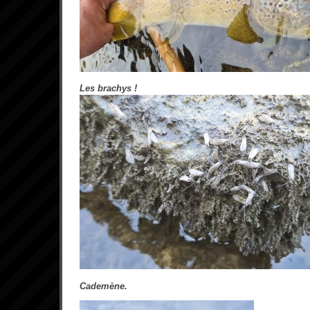
Les brachys !
Cademène.