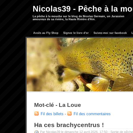
Nicolas39 - Pêche à la m
La pêche à la mouche sur le blog de Nicolas Germain, un Jurassien
amoureux de sa rivière, la Haute Rivière d'Ain.
Accès au Fly Shop
Signez le livre d'or
Suivez-moi sur facebook
L
Mot-clé - La Loue
Fil des billets
-
Fil des commentaires
Ha ces brachycentrus !
Par Nicolas39 le dimanche 12 avril 2026, 17:50 -
Sortie de pêche