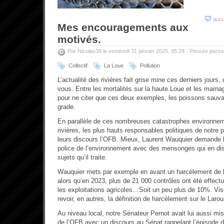
auc
Mes encouragements aux
motivés.
Par Nicolas39 le vendredi 31 janvier 2025, 05:28 -
Pensée perso
Collectif
La Loue
Pollution
L’actualité des rivières fait grise mine ces derniers jours,
vous. Entre les mortalités sur la haute Loue et les marn
pour ne citer que ces deux exemples, les poissons sauva
grade.
En parallèle de ces nombreuses catastrophes environnem
rivières, les plus hauts responsables politiques de notre 
leurs discours l’OFB. Mieux, Laurent Wauquier demande l
police de l’environnement avec des mensonges qui en dis
sujets qu’il traite.
Wauquier mets par exemple en avant un harcèlement de l
alors qu’en 2023, plus de 21 000 contrôles ont été effec
les exploitations agricoles…Soit un peu plus de 10%. Vis
revoir, en autres, la définition de harcèlement sur le Laro
Au niveau local, notre Sénateur Pernot avait lui aussi mis 
de l’OFB avec un discours au Sénat rappelant l’épisode d