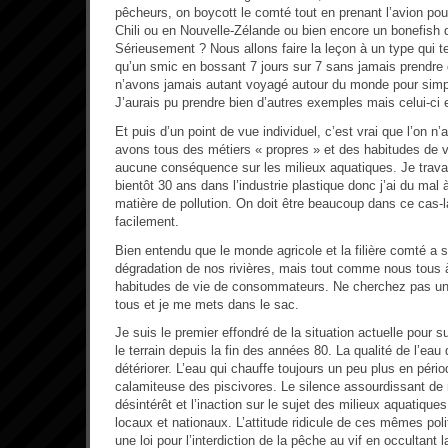
pêcheurs, on boycott le comté tout en prenant l’avion pour
Chili ou en Nouvelle-Zélande ou bien encore un bonefish 
Sérieusement ? Nous allons faire la leçon à un type qui 
qu’un smic en bossant 7 jours sur 7 sans jamais prendre
n’avons jamais autant voyagé autour du monde pour sim
J’aurais pu prendre bien d’autres exemples mais celui-ci 
Et puis d’un point de vue individuel, c’est vrai que l’on n’
avons tous des métiers « propres » et des habitudes de vi
aucune conséquence sur les milieux aquatiques. Je travai
bientôt 30 ans dans l’industrie plastique donc j’ai du mal à
matière de pollution. On doit être beaucoup dans ce cas-là
facilement.
Bien entendu que le monde agricole et la filière comté a s
dégradation de nos rivières, mais tout comme nous tous à
habitudes de vie de consommateurs. Ne cherchez pas u
tous et je me mets dans le sac.
Je suis le premier effondré de la situation actuelle pour su
le terrain depuis la fin des années 80. La qualité de l’eau 
détériorer. L’eau qui chauffe toujours un peu plus en pério
calamiteuse des piscivores. Le silence assourdissant de n
désintérêt et l’inaction sur le sujet des milieux aquatiques
locaux et nationaux. L’attitude ridicule de ces mêmes poli
une loi pour l’interdiction de la pêche au vif en occultant 