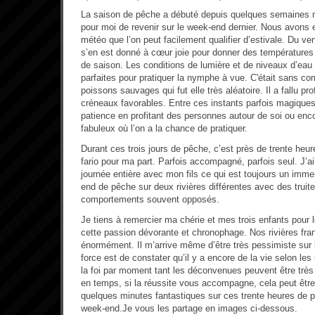
La saison de pêche a débuté depuis quelques semaines m
pour moi de revenir sur le week-end dernier. Nous avon
météo que l’on peut facilement qualifier d’estivale. Du ve
s’en est donné à cœur joie pour donner des températures
de saison. Les conditions de lumière et de niveaux d’eau é
parfaites pour pratiquer la nymphe à vue. C'était sans com
poissons sauvages qui fut elle très aléatoire. Il a fallu pro
créneaux favorables. Entre ces instants parfois magiques, 
patience en profitant des personnes autour de soi ou enco
fabuleux où l’on a la chance de pratiquer.
Durant ces trois jours de pêche, c’est près de trente heu
fario pour ma part. Parfois accompagné, parfois seul. J’ai 
journée entière avec mon fils ce qui est toujours un imme
end de pêche sur deux rivières différentes avec des trui
comportements souvent opposés.
Je tiens à remercier ma chérie et mes trois enfants pour
cette passion dévorante et chronophage. Nos rivières fra
énormément. Il m’arrive même d’être très pessimiste sur
force est de constater qu’il y a encore de la vie selon les 
la foi par moment tant les déconvenues peuvent être tr
en temps, si la réussite vous accompagne, cela peut être
quelques minutes fantastiques sur ces trente heures de p
week-end.Je vous les partage en images ci-dessous.