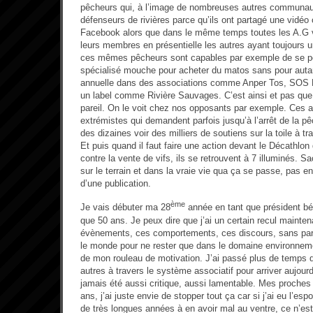
pêcheurs qui, à l’image de nombreuses autres communau
défenseurs de rivières parce qu’ils ont partagé une vidéo 
Facebook alors que dans le même temps toutes les A.G 
leurs membres en présentielle les autres ayant toujours
ces mêmes pêcheurs sont capables par exemple de se po
spécialisé mouche pour acheter du matos sans pour autan
annuelle dans des associations comme Anper Tos, SOS L
un label comme Rivière Sauvages. C’est ainsi et pas que 
pareil. On le voit chez nos opposants par exemple. Ces a
extrémistes qui demandent parfois jusqu’à l’arrêt de la pê
des dizaines voir des milliers de soutiens sur la toile à tr
Et puis quand il faut faire une action devant le Décathlon
contre la vente de vifs, ils se retrouvent à 7 illuminés. 
sur le terrain et dans la vraie vie qua ça se passe, pas 
d’une publication.
ème
Je vais débuter ma 28
année en tant que président b
que 50 ans. Je peux dire que j’ai un certain recul mainten
évènements, ces comportements, ces discours, sans par
le monde pour ne rester que dans le domaine environnemen
de mon rouleau de motivation. J’ai passé plus de temps
autres à travers le système associatif pour arriver aujourd
jamais été aussi critique, aussi lamentable. Mes proches
ans, j’ai juste envie de stopper tout ça car si j’ai eu l’esp
de très longues années à en avoir mal au ventre, ce n’est 