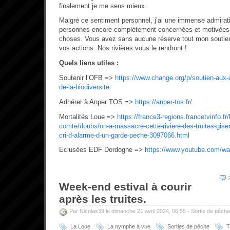
finalement je me sens mieux.
Malgré ce sentiment personnel, j’ai une immense admirati
personnes encore complètement concernées et motivées p
choses. Vous avez sans aucune réserve tout mon soutien.
vos actions. Nos rivières vous le rendront !
Quels liens utiles :
Soutenir l’OFB =>
https://www.change.org/p/soutien-aux-a
de-la-biodiversite
Adhérer à Anper TOS =>
https://anper-tos.fr/
Mortalités Loue =>
https://france3-regions.francetvinfo.f
comte/doubs/on-a-massacre-cette-riviere-des-truites-gise
cri-d-alarme-d-un-garde-peche-3097066.html
Eclusées EDF Dordogne =>
https://www.youtube.com/
Week-end estival à courir
après les truites.
Par Nicolas39 le dimanche 21 avril 2024, 06:55 -
Sortie de pêche
La Loue
La nymphe à vue
Sorties de pêche
T