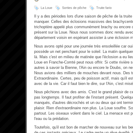
La Loue
Sorties de pêche
Truite fario
Il y a des périodes lors d'une saison de pêche de la truite 
manquer. Celles des éclosions massives des brachycentrus
trichoptère appelé plus communément brachy ou encore cu
présent sur la Loue. Nous nous sommes donc rendu avec m
département voisin en espérant assister à une éclosion 
Nous avons opté pour une journée très ensoleillée car oui,
possède un net penchant pour le soleil. La matin quelques
là. Mais c'est en milieu de matinée que l'éclosion a eu li
Loue en Franche-Comté peut nous offrir. Si cette rivière 
autres à savoir la Bienne, l'Ain ou encore le Doubs, on ne 
Nous avions des milliers de mouches devant nous. Des tr
Extraordinaire. Certes, peu de poisson actif, mais qu'il es
avec de la vie. Car il faut bien le dire, sur l'Ain, c'est mis
Nous pêchions avec des amis. C'est le grand plaisir de ce
pas longtemps. Il faut profiter de l'instant présent. Quel
manqués, d'autres décrochés et un ou deux qui ont terminé
plaisir. Rien d'extraordinaire non plus. La Loue souffre. 
partout. Les oiseaux volent dans le ciel. La menace est p
l'eau ou la prédation.
Toutefois, qu'il est bon de marcher de nouveau sur les ber
de ces instants précieux. Le cadre reste un rêve éveillé.