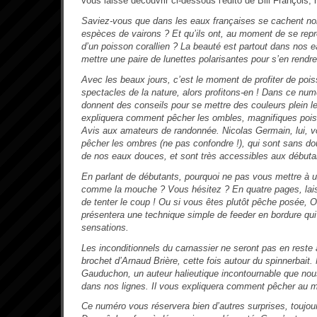
vous laisse découvrir ci-dessous l'édito de Bill François, 
Saviez-vous que dans les eaux françaises se cachent no
espèces de vairons ?
Et qu’ils ont, au moment de se repr
d’un poisson corallien ?
La beauté est partout dans nos ea
mettre une paire de lunettes polarisantes pour s’en rendr
Avec les beaux jours, c’est le moment de profiter de pois
spectacles de la nature, alors profitons-en ! Dans ce nu
donnent des conseils pour se mettre des couleurs plein l
expliquera comment pêcher les ombles, magnifiques poi
Avis aux amateurs de randonnée. Nicolas Germain, lui, v
pêcher les ombres (ne pas confondre !), qui sont sans do
de nos eaux douces, et sont très accessibles aux débuta
En parlant de débutants, pourquoi ne pas vous mettre à u
comme la mouche ? Vous hésitez ? En quatre pages, lai
de tenter le coup ! Ou si vous êtes plutôt pêche posée, 
présentera une technique simple de feeder en bordure qui
sensations.
Les inconditionnels du carnassier ne seront pas en reste 
brochet d’Arnaud Brière, cette fois autour du spinnerbait.
Gauduchon, un auteur halieutique incontournable que nou
dans nos lignes. Il vous expliquera comment pêcher au m
Ce numéro vous réservera bien d’autres surprises, toujour