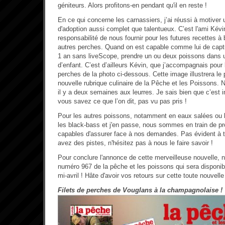
géniteurs. Alors profitons-en pendant qu'il en reste !
En ce qui concerne les carnassiers, j’ai réussi à motiver
d'adoption aussi complet que talentueux. C’est l'ami Kévi
responsabilité de nous fournir pour les futures recettes à
autres perches. Quand on est capable comme lui de capt
1 an sans liveScope, prendre un ou deux poissons dans un
d’enfant. C’est d’ailleurs Kévin, que j’accompagnais pour l
perches de la photo ci-dessous. Cette image illustrera le p
nouvelle rubrique culinaire de la Pêche et les Poissons.
il y a deux semaines aux leurres. Je sais bien que c’est i
vous savez ce que l’on dit, pas vu pas pris !
Pour les autres poissons, notamment en eaux salées ou b
les black-bass et j'en passe, nous sommes en train de p
capables d'assurer face à nos demandes. Pas évident à t
avez des pistes, n'hésitez pas à nous le faire savoir !
Pour conclure l'annonce de cette merveilleuse nouvelle, 
numéro 967 de la pêche et les poissons qui sera disponi
mi-avril ! Hâte d'avoir vos retours sur cette toute nouvelle 
Filets de perches de Vouglans à la champagnolaise !