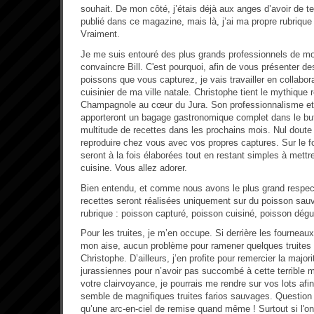
souhait. De mon côté, j’étais déjà aux anges d’avoir de t
publié dans ce magazine, mais là, j’ai ma propre rubrique
Vraiment.
Je me suis entouré des plus grands professionnels de mo
convaincre Bill. C'est pourquoi, afin de vous présenter d
poissons que vous capturez, je vais travailler en collabor
cuisinier de ma ville natale. Christophe tient le mythique
Champagnole au cœur du Jura. Son professionnalisme et
apporteront un bagage gastronomique complet dans le bu
multitude de recettes dans les prochains mois. Nul doute 
reproduire chez vous avec vos propres captures. Sur le f
seront à la fois élaborées tout en restant simples à mett
cuisine. Vous allez adorer.
Bien entendu, et comme nous avons le plus grand respect
recettes seront réalisées uniquement sur du poisson sau
rubrique : poisson capturé, poisson cuisiné, poisson dégu
Pour les truites, je m’en occupe. Si derrière les fourneau
mon aise, aucun problème pour ramener quelques truites 
Christophe. D’ailleurs, j’en profite pour remercier la ma
jurassiennes pour n’avoir pas succombé à cette terrible 
votre clairvoyance, je pourrais me rendre sur vos lots a
semble de magnifiques truites farios sauvages. Question 
qu’une arc-en-ciel de remise quand même ! Surtout si l'on 