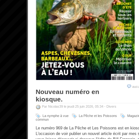
auc
Nouveau numéro en
kiosque.
Par Nicolas39 le jeudi 25 juin 2026, 05:34 -
Divers
La nymphe à vue
La Pêche et les Poissons
Magazi
commun
Le numéro 969 de La Pêche et Les Poissons est en kiosq
L'occasion de voir publier un nouvel article écrit par mes 