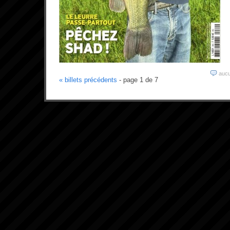
auc
« billets précédents
- page 1 de 7