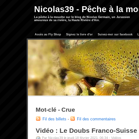
Nicolas39 - Pêche à la m
La pêche à la mouche sur le blog de Nicolas Germain, un Jurassien
amoureux de sa rivière, la Haute Rivière d'Ain.
Accès au Fly Shop
Signez le livre d'or
Suivez-moi sur facebook
L
Mot-clé - Crue
Fil des billets
-
Fil des commentaires
Vidéo : Le Doubs Franco-Suisse 
Par Nicolas39 le jeudi 18 février 2021, 06:34 -
Vidéos