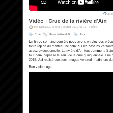
auc
Vidéo : Crue de la rivière d'Ain
Par Nicolas39 le lundi 1 février 2021, 06:17 -
Vidéos
Crue
Haute rivière d Ain
Jura
En fin de semaine dernière nous avons en plus des préci
fonte rapide du manteau neigeux sur les bassins versant
assez exceptionnelle. La rivière d'Ain tout comme la Saine
tout deux dépassé le seuil de la crue quinquennale. Une c
2018. J'ai réalisé quelques images vendredi matin lors du
Bon visionnage.