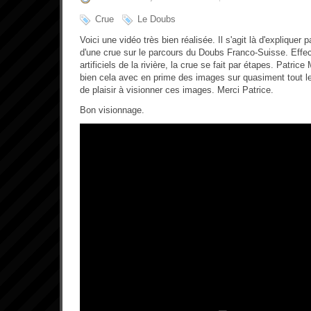
Crue
Le Doubs
Voici une vidéo très bien réalisée. Il s'agit là d'expliquer 
d'une crue sur le parcours du Doubs Franco-Suisse. Effe
artificiels de la rivière, la crue se fait par étapes. Patri
bien cela avec en prime des images sur quasiment tout le 
de plaisir à visionner ces images. Merci Patrice.
Bon visionnage.