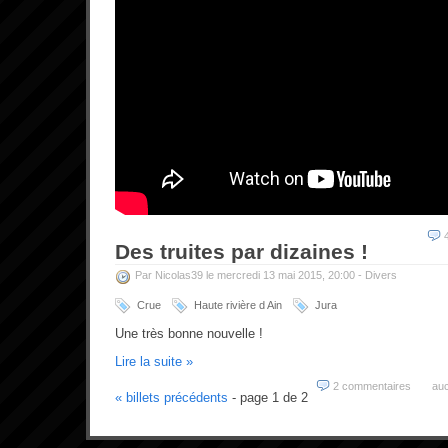
Des truites par dizaines !
Par Nicolas39 le mercredi 13 mai 2015, 20:00 -
Divers
Crue
Haute rivière d Ain
Jura
Une très bonne nouvelle !
Lire la suite »
2 commentaires
auc
« billets précédents
- page 1 de 2