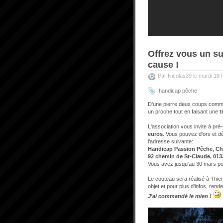
Offrez vous un su
cause !
Par Nicolas39 le mardi 18 f
handicap pêche
D'une pierre deux coups comme on
un proche tout en faisant une
t
L'association vous invite à p
euros
. Vous pouvez d'ors et d
l'adresse suivante:
Handicap Passion Pêche, C
92 chemin de St-Claude, 0
Vous avez jusqu'au 30 mars pour
Le couteau sera réalisé à Thie
objet et pour plus d'infos, rend
J'ai commandé le mien !