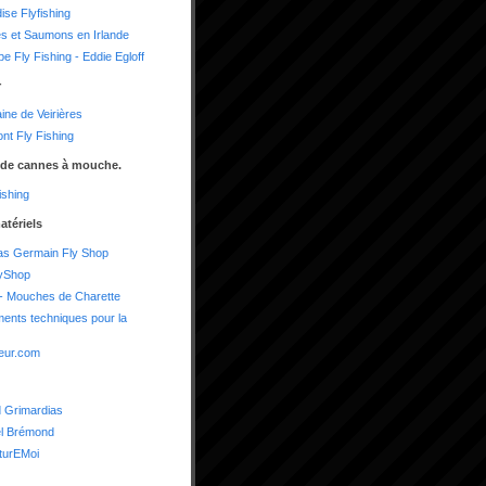
ise Flyfishing
es et Saumons en Irlande
e Fly Fishing - Eddie Egloff
r
ne de Veirières
nt Fly Fishing
 de cannes à mouche.
shing
atériels
as Germain Fly Shop
yShop
- Mouches de Charette
ents techniques pour la
eur.com
 Grimardias
el Brémond
turEMoi