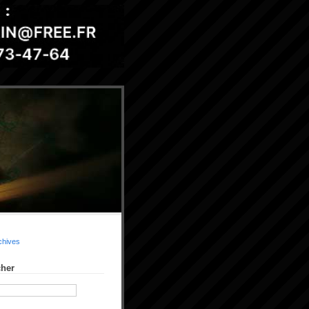
chives
her