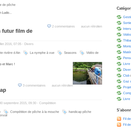
re de pêche
Catégor
n Ludo...
Gesti
Sorti
2 commentaires
aucun rétrolien
Inter
futur film de
Vidé
Thiba
llet 2016, 07:05 -
Divers
Mont
Matér
e rivière d Ain
La nymphe à vue
Seasons
Vidéo de
Pensé
Livre
 et Marc !
Diver
Club
Gaz d
3 commentaires
aucun rétrolien
Proje
cap
Compé
Livre 
 30 septembre 2015, 09:30 -
Compétition
S'abonn
e
Compétition de pêche à la mouche
handicap pêche
ervoir
Fil de
Fil d