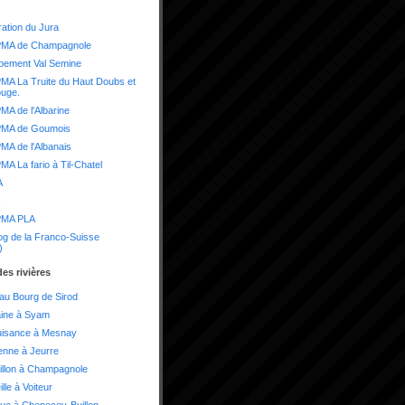
ation du Jura
MA de Champagnole
pement Val Semine
A La Truite du Haut Doubs et
ouge.
A de l'Albarine
MA de Goumois
A de l'Albanais
A La fario à Til-Chatel
A
MA PLA
og de la Franco-Suisse
)
es rivières
 au Bourg de Sirod
aine à Syam
uisance à Mesnay
enne à Jeurre
illon à Champagnole
lle à Voiteur
ue à Chenecey-Buillon