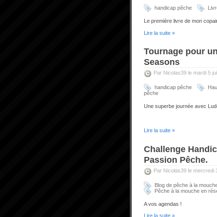
handicap pêche
Liv
Le première livre de mon copai
Lire la suite »
Tournage pour un 
Seasons
Par Nicolas39 le mardi 5 jui
handicap pêche
Haut
pêche
Une superbe journée avec Ludo
Lire la suite »
Challenge Handi
Passion Pêche.
Par Nicolas39 le mercredi
Blog de pêche à la mouch
Pêche à la mouche en rés
A vos agendas !
Lire la suite »