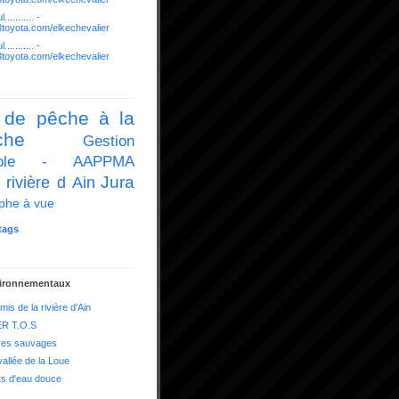
........... -
03toyota.com/elkechevalier
........... -
03toyota.com/elkechevalier
 de pêche à la
che
Gestion
icole - AAPPMA
Jura
 rivière d Ain
phe à vue
tags
vironnementaux
mis de la rivière d'Ain
R T.O.S
res sauvages
vallée de la Loue
ts d'eau douce