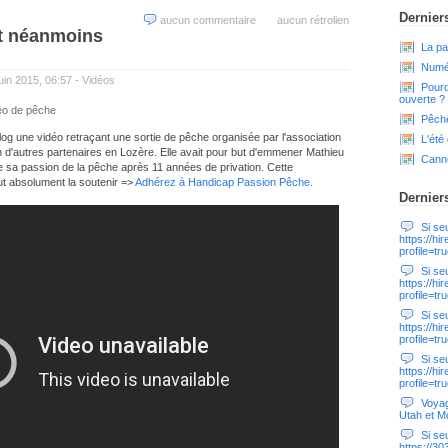
Derniers
aucun commentaire
aucun rétrolien
ut néanmoins
La pa
Numér
uin 2015, 06:57 -
Vidéos
Pourq
ouverte ?
éo de pêche
Pêche
log une vidéo retraçant une sortie de pêche organisée par l'association
L'été
 d'autres partenaires en Lozère. Elle avait pour but d'emmener Mathieu
Cann
e sa passion de la pêche après 11 années de privation. Cette
aut absolument la soutenir =>
Adhérez à Handicap Passion Pêche.
Dernier
Si seul
https://hi
profile=tr
Si seul
https://hi
profile=tr
Si seul
https://hi
profile=tr
Si seul
https://hi
profile=tr
Voyag
Utah et M
Si seul
https://3