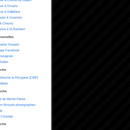
oue à Ornans
ue à Vuillafans
oubs à Goumois
 à Chazey
arine à St Rambert
rsonelles
haîne Youtube
age Facebook
instagram
witter
uche
 Mouche la Phrygane [CMP]
alais
uche
te de Michel Flénet
n Brouste photographies
ip
Christian
uche