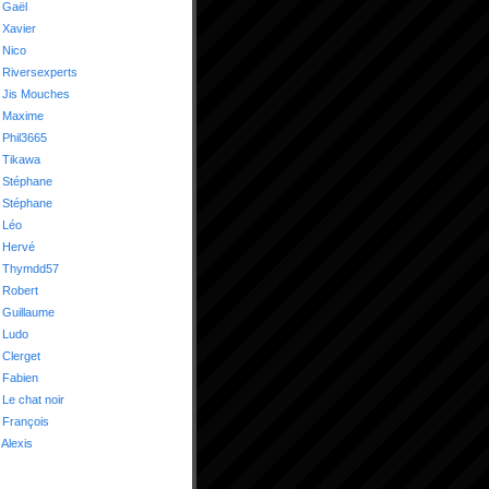
 Gaël
 Xavier
 Nico
 Riversexperts
 Jis Mouches
 Maxime
Phil3665
 Tikawa
 Stéphane
 Stéphane
 Léo
 Hervé
 Thymdd57
 Robert
 Guillaume
 Ludo
Clerget
 Fabien
Le chat noir
 François
Alexis