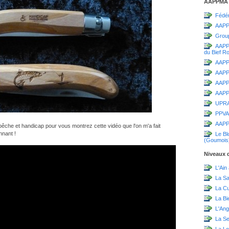
AAPPMA
Fédér
AAPP
Grou
AAPPM
du Bief R
AAPPM
AAPP
AAPPM
AAPPM
UPR
PPVA
AAPP
t pêche et handicap pour vous montrez cette vidéo que l'on m'a fait
nnant !
Le Bl
(Goumois
Niveaux d
L'Ain
La S
La C
La Bi
L'Ang
La Sei
La Lo