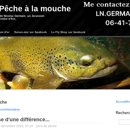
 Pêche à la mouche
 de Nicolas Germain, un Jurassien
ivière d'Ain.
vre d'or
Suivez-moi sur facebook
Le Fly Shop sur facebook
êche
Accueil
Ar
s commentaires
Recherc
e d'une différence...
0 décembre 2016, 07:14 -
Livre de pêche