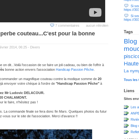
Si seul
https://3
Si seul
https://3
7 commentaires
aucun rétrolien
Tags
perbe couteau...C'est pour la bonne
Blog
mou
évrier 2014, 06:25 -
Divers
pisc
Haute
 dit...Voilà l'occasion de se faire un joli cadeau, ou bien de l'offrir à
rès
bonne action envers l'association
Handicap Passion Pêche
.
La nym
ré-commander un magnifique couteau contre la modique somme de
20
Tous les 
éjà envoyer votre chèque à l'ordre de
"Handicap Passion Pêche"
à
Liens
hez Mr Ludovic DELACOUR.
1320 CHALAMONT.
Sites en
 le faire, n'hésitez pas !
Les a
rs. La commande finale se fera donc fin Mars. Quelques photos du futur
ANPE
ez-vous sur le site de l'association. Merci d'avance !!
Riviè
Blog 
Refle