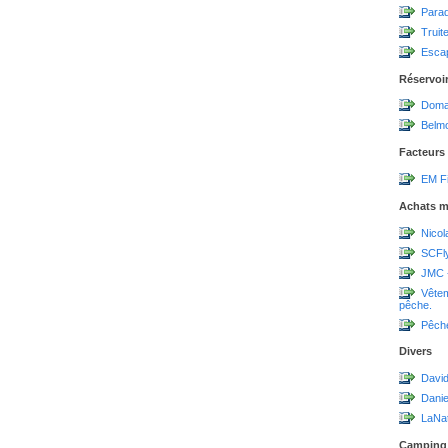
Parad
Truit
Escap
Réservoi
Domai
Belmo
Facteurs
EM Fi
Achats m
Nicol
SCFl
JMC 
Vêtem
pêche.
Pêch
Divers
David
Dani
LaNa
Camping