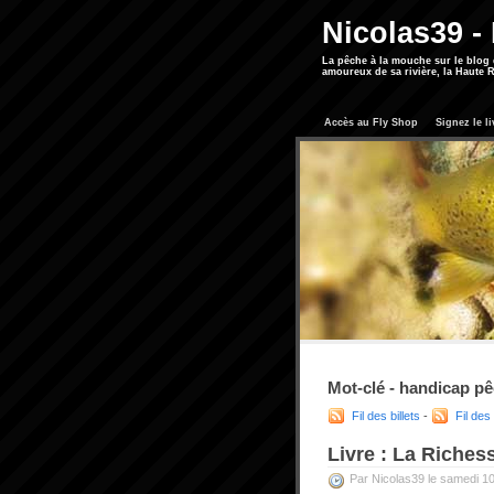
Nicolas39 -
La pêche à la mouche sur le blog
amoureux de sa rivière, la Haute R
Accès au Fly Shop
Signez le li
Mot-clé - handicap p
Fil des billets
-
Fil de
Livre : La Richess
Par Nicolas39 le samedi 1