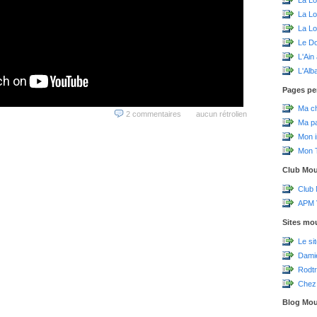
La L
La Lo
Le D
L'Ain
L'Alb
Pages pe
Ma c
2 commentaires
aucun rétrolien
Ma p
Mon 
Mon T
Club Mo
Club
APM V
Sites mo
Le si
Damie
Rodtr
Chez 
Blog Mo