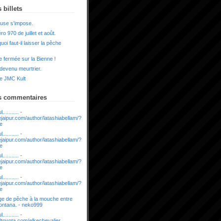
 billets
use s'impose.
o 970 de juillet et août.
uoi faut-il laisser la pêche
 fermée sur la Bienne !
 devenu meurtrier.
e JMC Kult
s commentaires
........... -
rejaipur.com/author/latashiabellam/?
ue
........... -
rejaipur.com/author/latashiabellam/?
ue
........... -
rejaipur.com/author/latashiabellam/?
ue
........... -
rejaipur.com/author/latashiabellam/?
ue
e de pêche à la mouche entre
ontana. - neko999
........... -
03toyota.com/elkechevalier