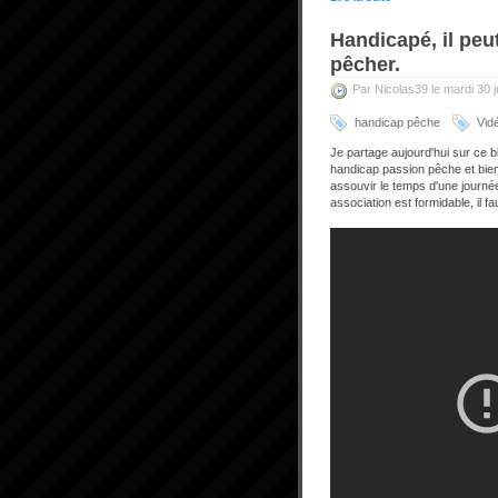
Handicapé, il pe
pêcher.
Par Nicolas39 le mardi 30 j
handicap pêche
Vid
Je partage aujourd'hui sur ce b
handicap passion pêche et bien
assouvir le temps d'une journé
association est formidable, il f