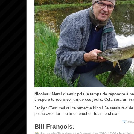
Nicolas : Merci d’avoir pris le temps de répondre à m
J’espère te recroiser un de ces jours. Cela sera un vrai
Jacky :
C’est moi qui te remercie Nico ! Je serais ravi d
pêche avec toi : truite ou brochet, tu as le choix !
auc
Bill François.
Par Nicolas39 le dimanche 6 septembre 2020, 17:00 -
Interview