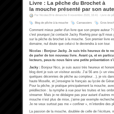
Livre : La pêche du Brochet à
la mouche présenté par son aute
Par Nicolas39 le dimanche 8 novembre 2020, 16:41 -
Livre de p
Blog de pêche à la mouche
Carnassiers
Gros broc
Comment mieux parler d'un livre que son propre auteur ? 
c'est pourquoi j'ai contacté Jacky Roehrig pour qu'il nous
sur la pêche du brochet à la mouche. Son premier livre e
domaine, nul doute que celui-ci le deviendra à son tour.
Nicolas : Bonjour Jacky. Je suis très heureux de te r
de parler de ton nouveau livre. Avant ça, et en partic
lecteurs, peux-tu nous faire une petite présentation s’il
Jacky :
Bonjour Nico, je suis aussi très heureux et honor
blog dont je suis un visiteur assidu. J’ai 56 ans (« un vieu
quelques décennies de pêche au compteur…), je vis dans 
haute Moselle, et j’enseigne le français au lycée de Gérard
Pour la pêche, je pratique principalement la mouche, av
prédilection : la nymphe à vue pour les truites et les ombr
streamer. Mais je ne dédaigne pas pour autant d’autres 
mouche n’est plus de mise, j’aime par exemple rechercher
Je ne veux surtout pas me « confiner », m’interdire des pl
La passion de la mouche, doublée de celle de l’écriture, 