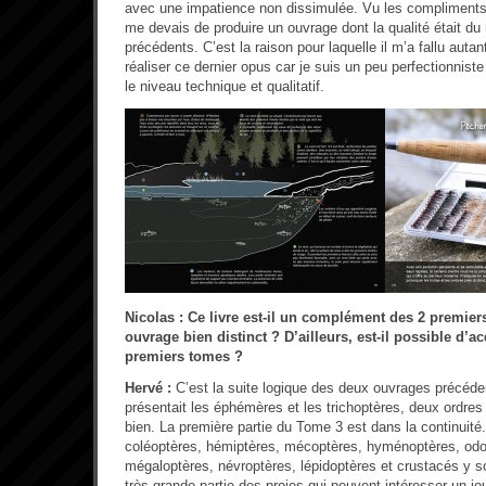
avec une impatience non dissimulée. Vu les compliments q
me devais de produire un ouvrage dont la qualité était d
précédents. C’est la raison pour laquelle il m’a fallu auta
réaliser ce dernier opus car je suis un peu perfectionnist
le niveau technique et qualitatif.
Nicolas : Ce livre est-il un complément des 2 premier
ouvrage bien distinct ? D’ailleurs, est-il possible d’a
premiers tomes ?
Hervé :
C’est la suite logique des deux ouvrages précéde
présentait les éphémères et les trichoptères, deux ordres
bien. La première partie du Tome 3 est dans la continuité.
coléoptères, hémiptères, mécoptères, hyménoptères, odo
mégaloptères, névroptères, lépidoptères et crustacés y so
très grande partie des proies qui peuvent intéresser un jou