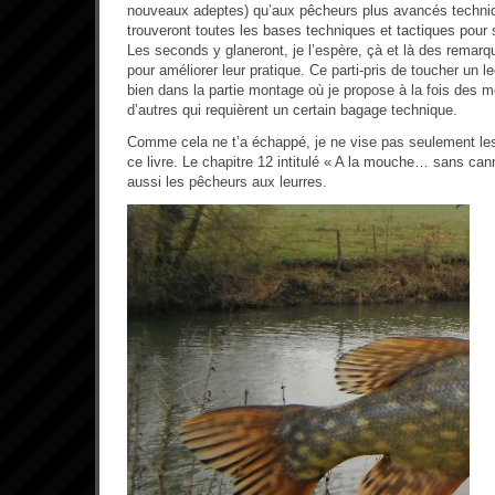
nouveaux adeptes) qu’aux pêcheurs plus avancés techni
trouveront toutes les bases techniques et tactiques pour se
Les seconds y glaneront, je l’espère, çà et là des remarq
pour améliorer leur pratique. Ce parti-pris de toucher un l
bien dans la partie montage où je propose à la fois des m
d’autres qui requièrent un certain bagage technique.
Comme cela ne t’a échappé, je ne vise pas seulement le
ce livre. Le chapitre 12 intitulé « A la mouche… sans ca
aussi les pêcheurs aux leurres.