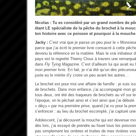
Nicolas : Tu es considéré par un grand nombre de 
étant LE spécialiste de la pêche du brochet à la mo
ton histoire avec ce poisson et pourquoi à la mouche
Jacky :
C’est vrai que je passe un peu pour le « Monsieu
parce que j’ai écrit le premier livre consacré à cette pêch
devenu la référence en la matière. Mais le vrai initiateur
pays est le regretté Thierry Cloux à travers une remarquab
dans
Fly Tying Magazine
. C’est d’ailleurs lui qui avait eu
mon premier livre. En fait, je n’ai été qu’un des précurseur
juste eu le mérite d’y croire un peu avant les autres…
Le brochet est pour moi une affaire de famille : je suis i
de brochets. Dans mon enfance, j’ai accompagné mon gra
tous deux, ont été des traqueurs de brochets au vif sur l
l’époque, on le pêchait ainsi et c’est ainsi que j’ai débuté.
« déçu » par ma première prise, quand j’ai vu pour la prem
s’enfoncer : au lieu du brochet escompté, j’ai capturé une
Adolescent, j’ai découvert la mouche qui est devenue mo
dès lors, j’ai essayé de prendre au fouet tous les poisson
pas simplement les ombres et truites de mes rivières vo