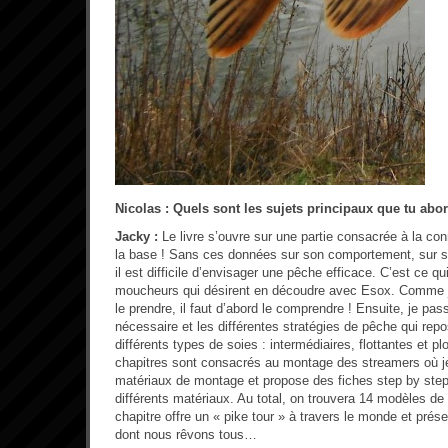
Nicolas : Quels sont les sujets principaux que tu ab
Jacky :
Le livre s’ouvre sur une partie consacrée à la co
la base ! Sans ces données sur son comportement, sur se
il est difficile d’envisager une pêche efficace. C’est ce q
moucheurs qui désirent en découdre avec Esox. Comme je 
le prendre, il faut d’abord le comprendre ! Ensuite, je pa
nécessaire et les différentes stratégies de pêche qui repo
différents types de soies : intermédiaires, flottantes et p
chapitres sont consacrés au montage des streamers où je 
matériaux de montage et propose des fiches step by step q
différents matériaux. Au total, on trouvera 14 modèles de 
chapitre offre un « pike tour » à travers le monde et prés
dont nous rêvons tous…