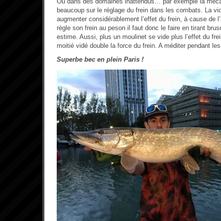
Ou dans des domaines inattendus… par exemple la méc
beaucoup sur le réglage du frein dans les combats. La v
augmenter considérablement l’effet du frein, à cause de l’i
règle son frein au peson il faut donc le faire en tirant br
estime. Aussi, plus un moulinet se vide plus l’effet du fr
moitié vidé double la force du frein. A méditer pendant l
Superbe bec en plein Paris !