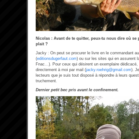
Nicolas : Avant de te quitter, peux-tu nous dire où se p
plait ?
Jacky : On peut se procurer le livre en le commandant au
(
editionsdugerfaut.com
) ou sur les sites qui en assurent 
Fnac…). Pour ceux qui désirent un exemplaire dédicacé, 
directement à moi par mail (
jacky.roehrig@gmail.com
). J
lecteurs que je suis tout disposé à répondre à leurs que
truchement.
Dernier petit bec pris avant le confinement.