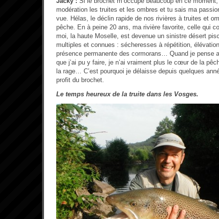
Jacky :
Si le brochet m’occupe beaucoup en ce moment, 
modération les truites et les ombres et tu sais ma passi
vue. Hélas, le déclin rapide de nos rivières à truites et 
pêche. En à peine 20 ans, ma rivière favorite, celle qui 
moi, la haute Moselle, est devenue un sinistre désert pis
multiples et connues : sécheresses à répétition, élévation
présence permanente des cormorans… Quand je pense a
que j’ai pu y faire, je n’ai vraiment plus le cœur de la pêch
la rage… C’est pourquoi je délaisse depuis quelques anné
profit du brochet.
Le temps heureux de la truite dans les Vosges.