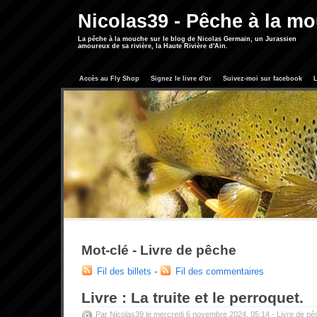
Nicolas39 - Pêche à la m
La pêche à la mouche sur le blog de Nicolas Germain, un Jurassien
amoureux de sa rivière, la Haute Rivière d'Ain.
Accès au Fly Shop
Signez le livre d'or
Suivez-moi sur facebook
L
Mot-clé - Livre de pêche
Fil des billets
-
Fil des commentaires
Livre : La truite et le perroquet.
Par Nicolas39 le mercredi 6 novembre 2024, 05:14 -
Livre de pê