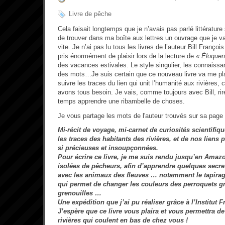
Livre de pêche
Cela faisait longtemps que je n’avais pas parlé littérature s
de trouver dans ma boîte aux lettres un ouvrage que je v
vite. Je n’ai pas lu tous les livres de l’auteur Bill François
pris énormément de plaisir lors de la lecture de
« Éloquen
des vacances estivales. Le style singulier, les connaissa
des mots…Je suis certain que ce nouveau livre va me pla
suivre les traces du lien qui unit l’humanité aux rivières, 
avons tous besoin. Je vais, comme toujours avec Bill, r
temps apprendre une ribambelle de choses.
Je vous partage les mots de l'auteur trouvés sur sa page
Mi-récit de voyage, mi-carnet de curiosités scientifi
les traces des habitants des rivières, et de nos liens
si précieuses et insoupçonnées.
Pour écrire ce livre, je me suis rendu jusqu’en Amazo
isolées de pêcheurs, afin d’apprendre quelques secre
avec les animaux des fleuves … notamment le tapirag
qui permet de changer les couleurs des perroquets g
grenouilles …
Une expédition que j’ai pu réaliser grâce à l’Institut F
J’espère que ce livre vous plaira et vous permettra d
rivières qui coulent en bas de chez vous !