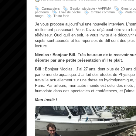
Carnassiers
Gestion piscicole - AAPPMA
Gros bro
pêcheurs
Livre de pêche
Ombre commun
Protect
rouge
Truite fario
Je vous propose aujourd'hui une nouvelle interview. L'ho
réellement passionant. Vous l'avez déjà peut-être vu à tra
téléviseur. Quoi qu'il en soit, je vous invite à le découvr
sujets sont abordés et les réponses de Bill sont des plu
lecture.
Nicolas : Bonjour Bill. Très heureux de te recevoir s
débuter par une petite présentation s’il te plait.
Bill :
Bonjour Nicolas. J’ai 27 ans, dont plus de 20 ans 
par le monde aquatique. J’ai fait des études de Physique 
travaille actuellement sur une thèse en hydrodynamique, 
Paris. Par ailleurs, mon autre monde est celui des mots ;
humoriste dans des spectacles et conférences, et j’aime 
Mon invité !