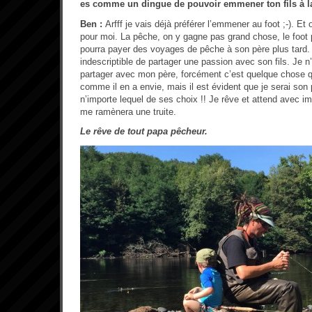
es comme un dingue de pouvoir emmener ton fils à 
Ben :
Arfff je vais déjà préférer l’emmener au foot ;-). Et o
pour moi. La pêche, on y gagne pas grand chose, le foo
pourra payer des voyages de pêche à son père plus tard. 
indescriptible de partager une passion avec son fils. Je n
partager avec mon père, forcément c’est quelque chose qu
comme il en a envie, mais il est évident que je serai son
n’importe lequel de ses choix !! Je rêve et attend avec imp
me ramènera une truite.
Le rêve de tout papa pêcheur.