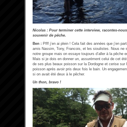
Nicolas : Pour terminer cette interview, racontes-nou
souvenir de pêche.
Ben :
Pfff j’en ai plein ! Cela fait des années que j’en p
amis Nassim, Tony, Francois, et les sioulistes. Nous 
notre groupe mais on essaye toujours d’aller à la pêche 
Mais si je dois en donner un, assurément celui de cet été av
de ses plus beaux poisson sur la Dordogne et cerise sur l
poisson après avoir pris deux fois le bain. Un engageme
si on avait été deux à le pêcher.
Un thon, bravo !