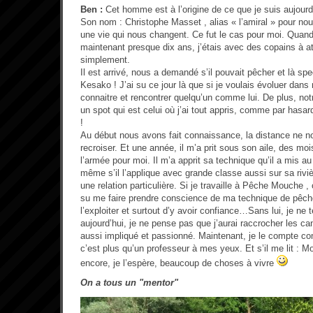
Ben :
Cet homme est à l’origine de ce que je suis aujourd
Son nom : Christophe Masset , alias « l’amiral » pour nou
une vie qui nous changent. Ce fut le cas pour moi. Quand j
maintenant presque dix ans, j’étais avec des copains à a
simplement.
Il est arrivé, nous a demandé s’il pouvait pêcher et là s
Kesako ! J’ai su ce jour là que si je voulais évoluer dans
connaitre et rencontrer quelqu’un comme lui. De plus, notr
un spot qui est celui où j’ai tout appris, comme par hasar
!
Au début nous avons fait connaissance, la distance ne n
recroiser. Et une année, il m’a prit sous son aile, des mois
l’armée pour moi. Il m’a apprit sa technique qu’il a mis a
même s’il l’applique avec grande classe aussi sur sa riviè
une relation particulière. Si je travaille à Pêche Mouche , c
su me faire prendre conscience de ma technique de pêch
l’exploiter et surtout d’y avoir confiance…Sans lui, je ne
aujourd’hui, je ne pense pas que j’aurai raccrocher les ca
aussi impliqué et passionné. Maintenant, je le compte c
c’est plus qu’un professeur à mes yeux. Et s’il me lit : 
encore, je l’espère, beaucoup de choses à vivre
On a tous un "mentor"