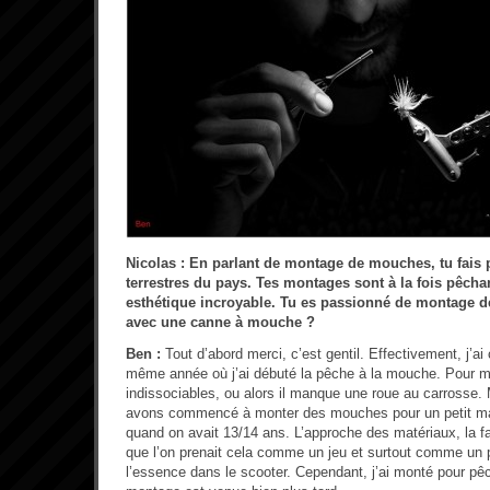
Nicolas : En parlant de montage de mouches, tu fais p
terrestres du pays. Tes montages sont à la fois pêcha
esthétique incroyable. Tu es passionné de montage d
avec une canne à mouche ?
Ben :
Tout d’abord merci, c’est gentil. Effectivement, j’
même année où j’ai débuté la pêche à la mouche. Pour m
indissociables, ou alors il manque une roue au carrosse
avons commencé à monter des mouches pour un petit m
quand on avait 13/14 ans. L’approche des matériaux, la faci
que l’on prenait cela comme un jeu et surtout comme un p
l’essence dans le scooter. Cependant, j’ai monté pour pêc