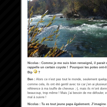
Nicolas : Comme je me suis bien renseigné, il parait
rappelle un certain coyote ! Pourquoi tes potes ont-i
Bip
?
Ben :
Alors ce n’est pas tout le monde, seulement quel
comme cela, ils ont été gentil avec toi car j’en ai plusieu
référence à ma touffe de cheveux ;-), mais ils m’ont don
beaucoup, trop même ! Mais j’ai besoin de me défouler, 
mal à suivre !
Nicolas : Tu es tout jeune papa également. J’imagin