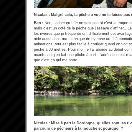
Nicolas : Malgré cela, la pêche à vue ne te laisse pas 
Ben :
Non, j’adore ça ! Je ne sais pas si c’est la traque o
mais c’est un coté de la pêche que j’essaye d’affiner…Le
les rivières que je fréquente ont difficilement cet avant
aidé aussi dans ma technique de nymphe au fil à connai
animations, tout est plus facile à corriger quand on voit s
pêche à 30 mètres. Pour moi, je l’ai abordé au début c
maintenant j’en fait une pêche à part. L’adrénaline est rela
que c’est ça qui me botte.
Nicolas : Mise à part la Dordogne, quelles sont les ri
parcours de pêcheurs à la mouche et pourquoi ?