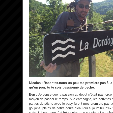
Nicolas : Racontes-nous un peu tes premiers pas à la 
qu’un jour, tu te sois passionné de pêche.
Ben :
Je pense que la passion au début n’était pas forcém
moyen de passer le temps. A la campagne, les activités s
parties de pêche avec le papy furent mes premiers pas a
goujons, pleins de petits cours d’eau qui aujourd’hui n’exi
suite, j’ai commencé à fréquenter mon cousin qui par chan