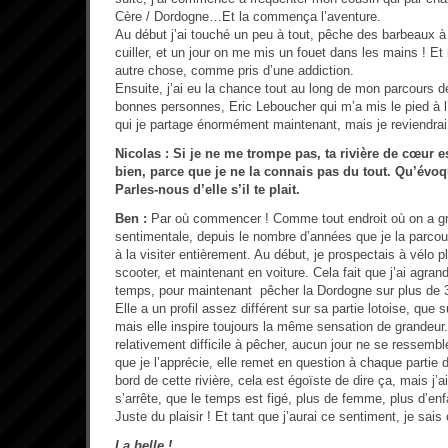
Cère / Dordogne…Et la commença l’aventure.
Au début j’ai touché un peu à tout, pêche des barbeaux à 
cuiller, et un jour on me mis un fouet dans les mains ! Et 
autre chose, comme pris d’une addiction.
Ensuite, j’ai eu la chance tout au long de mon parcours 
bonnes personnes, Eric Leboucher qui m’a mis le pied à l’
qui je partage énormément maintenant, mais je reviendrai s
Nicolas : Si je ne me trompe pas, ta rivière de cœur 
bien, parce que je ne la connais pas du tout. Qu’évoqu
Parles-nous d’elle s’il te plait.
Ben :
Par où commencer ! Comme tout endroit où on a gran
sentimentale, depuis le nombre d’années que je la parcour
à la visiter entièrement. Au début, je prospectais à vélo p
scooter, et maintenant en voiture. Cela fait que j’ai agran
temps, pour maintenant pêcher la Dordogne sur plus de
Elle a un profil assez différent sur sa partie lotoise, que 
mais elle inspire toujours la même sensation de grandeur.
relativement difficile à pêcher, aucun jour ne se ressemble
que je l’apprécie, elle remet en question à chaque partie
bord de cette rivière, cela est égoïste de dire ça, mais j’a
s’arrête, que le temps est figé, plus de femme, plus d’e
Juste du plaisir ! Et tant que j’aurai ce sentiment, je sais
La belle !