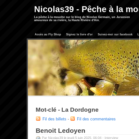
Nicolas39 - Pêche à la m
La pêche à la mouche sur le blog de Nicolas Germain, un Jurassien
amoureux de sa rivière, la Haute Rivière d'Ain.
Accès au Fly Shop
Signez le livre d'or
Suivez-moi sur facebook
L
Mot-clé - La Dordogne
Fil des billets
-
Fil des commentaires
Benoit Ledoyen
Par Nicolas39 le jeudi 5 juin 2025, 06:04 -
Interview