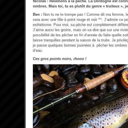
Nicolas : Revenons à la pêche. La Dordogne est con
ombres. Mais toi, tu es plutôt du genre « truiteux »,
Ben :
Non tu ne te trompe pas ! Comme dit ma femme, le j
sera avec une fille à point rouge et noir ^^. J’admire ce p
esthétisme. Pour moi, sa pêche est complètement différen
J’aime aussi les groins, mais on va dire que sur une rivi
possibilité de les pêcher en fin d’année du faite quelle soi
laisse tranquilles pendant la saison de la truite. Je privilé
je passe quelques bonnes journées à pêcher les ombres 
d’eau.
Ces gros points noirs, rhooo !