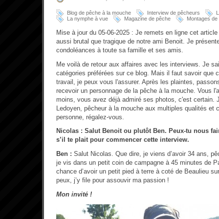
Blog de pêche à la mouche
Interview de pêcheurs
L
La nymphe à vue
Magazine de pêche
Montages de
Mise à jour du 05-06-2025 : Je remets en ligne cet articl
aussi brutal que tragique de notre ami Benoit. Je présent
condoléances à toute sa famille et ses amis.
Me voilà de retour aux affaires avec les interviews. Je sa
catégories préférées sur ce blog. Mais il faut savoir que
travail, je peux vous l'assurer. Après les plaintes, passons
recevoir un personnage de la pêche à la mouche. Vous l'
moins, vous avez déjà admiré ses photos, c'est certain. J
Ledoyen, pêcheur à la mouche aux multiples qualités et c
personne, régalez-vous.
Nicolas : Salut Benoit ou plutôt Ben. Peux-tu nous fai
s’il te plait pour commencer cette interview.
Ben :
Salut Nicolas. Que dire, je viens d’avoir 34 ans, pê
je vis dans un petit coin de campagne à 45 minutes de Par
chance d’avoir un petit pied à terre à coté de Beaulieu s
peux, j’y file pour assouvir ma passion !
Mon invité !