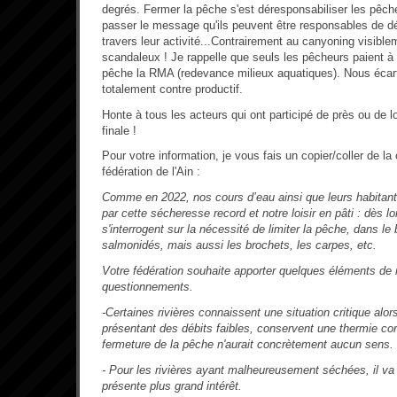
degrés. Fermer la pêche s'est déresponsabiliser les pêche
passer le message qu'ils peuvent être responsables de dé
travers leur activité...Contrairement au canyoning visibl
scandaleux ! Je rappelle que seuls les pêcheurs paient à 
pêche la RMA (redevance milieux aquatiques). Nous écarte
totalement contre productif.
Honte à tous les acteurs qui ont participé de près ou de lo
finale !
Pour votre information, je vous fais un copier/coller de l
fédération de l'Ain :
Comme en 2022, nos cours d’eau ainsi que leurs habitan
par cette sécheresse record et notre loisir en pâti : dès l
s'interrogent sur la nécessité de limiter la pêche, dans le 
salmonidés, mais aussi les brochets, les carpes, etc.
Votre fédération souhaite apporter quelques éléments de 
questionnements.
-Certaines rivières connaissent une situation critique alor
présentant des débits faibles, conservent une thermie cor
fermeture de la pêche n'aurait concrètement aucun sens.
- Pour les rivières ayant malheureusement séchées, il va
présente plus grand intérêt.