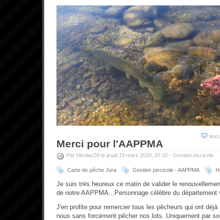
auc
Merci pour l'AAPPMA
Par Nicolas39 le jeudi 19 mars 2026, 07:42 -
Gestion piscicole
Carte de pêche Jura
Gestion piscicole - AAPPMA
H
Je suis très heureux ce matin de valider le renouvelleme
de notre AAPPMA...Personnage célèbre du département v
J'en profite pour remercier tous les pêcheurs qui ont déjà 
nous sans forcément pêcher nos lots. Uniquement par sou