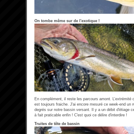
On tombe même sur de l'exotique !
En complément, il reste les parcours amont. L’extrémité d
est toujours fraiche. J'ai encore mesuré ce week-end un ru
degrés sur notre bassin versant. Il y a un débit d'étiage c
à fait praticable enfin ! C'est quoi ce délire d'interdire !
Truites de tête de bassin