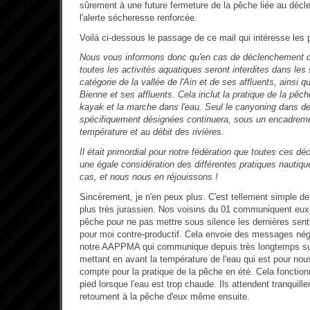
sûrement à une future fermeture de la pêche liée au décl
l'alerte sécheresse renforcée.
Voilà ci-dessous le passage de ce mail qui intéresse les 
Nous vous informons donc qu'en cas de déclenchement du
toutes les activités aquatiques seront interdites dans les
catégorie de la vallée de l'Ain et de ses affluents, ainsi q
Bienne et ses affluents. Cela inclut la pratique de la pêch
kayak et la marche dans l'eau. Seul le canyoning dans de
spécifiquement désignées continuera, sous un encadrement
température et au débit des rivières.
Il était primordial pour notre fédération que toutes ces d
une égale considération des différentes pratiques nautique
cas, et nous nous en réjouissons !
Sincèrement, je n'en peux plus. C'est tellement simple de
plus très jurassien. Nos voisins du 01 communiquent eux 
pêche pour ne pas mettre sous silence les dernières senti
pour moi contre-productif. Cela envoie des messages nég
notre AAPPMA qui communique depuis très longtemps sur
mettant en avant la température de l'eau qui est pour nous
compte pour la pratique de la pêche en été. Cela fonction
pied lorsque l'eau est trop chaude. Ils attendent tranquill
retournent à la pêche d'eux même ensuite.