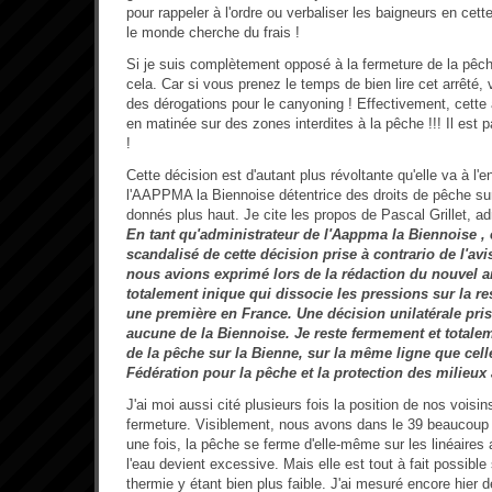
pour rappeler à l'ordre ou verbaliser les baigneurs en cett
le monde cherche du frais !
Si je suis complètement opposé à la fermeture de la pêche,
cela. Car si vous prenez le temps de bien lire cet arrêté, 
des dérogations pour le canyoning ! Effectivement, cette a
en matinée sur des zones interdites à la pêche !!! Il est 
!
Cette décision est d'autant plus révoltante qu'elle va à l'
l'AAPPMA la Biennoise détentrice des droits de pêche sur 
donnés plus haut. Je cite les propos de Pascal Grillet, ad
En tant qu'administrateur de l'Aappma la Biennoise , et
scandalisé de cette décision prise à contrario de l'av
nous avions exprimé lors de la rédaction du nouvel ar
totalement inique qui dissocie les pressions sur la r
une première en France. Une décision unilatérale pri
aucune de la Biennoise. Je reste fermement et totale
de la pêche sur la Bienne, sur la même ligne que cell
Fédération pour la pêche et la protection des milieux 
J'ai moi aussi cité plusieurs fois la position de nos voisi
fermeture. Visiblement, nous avons dans le 39 beaucoup 
une fois, la pêche se ferme d'elle-même sur les linéaires
l'eau devient excessive. Mais elle est tout à fait possible
thermie y étant bien plus faible. J'ai mesuré encore hier