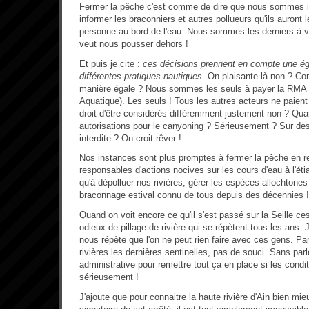
Fermer la pêche c'est comme de dire que nous sommes ir
informer les braconniers et autres pollueurs qu'ils auront 
personne au bord de l'eau. Nous sommes les derniers à vei
veut nous pousser dehors !
Et puis je cite :
ces décisions prennent en compte une ég
différentes pratiques nautiques
. On plaisante là non ? C
manière égale ? Nous sommes les seuls à payer la RMA
Aquatique). Les seuls ! Tous les autres acteurs ne paie
droit d'être considérés différemment justement non ? Quand
autorisations pour le canyoning ? Sérieusement ? Sur de
interdite ? On croit rêver !
Nos instances sont plus promptes à fermer la pêche en r
responsables d'actions nocives sur les cours d'eau à l'ét
qu'à dépolluer nos rivières, gérer les espèces allochtones
braconnage estival connu de tous depuis des décennies !
Quand on voit encore ce qu'il s'est passé sur la Seille ce
odieux de pillage de rivière qui se répètent tous les ans
nous répète que l'on ne peut rien faire avec ces gens. Par
rivières les dernières sentinelles, pas de souci. Sans parl
administrative pour remettre tout ça en place si les condi
sérieusement !
J'ajoute que pour connaitre la haute rivière d'Ain bien mi