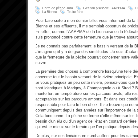
Carte de pêche Jura
Gestion piscicole - AAPPMA
H
La Bienne
Truite fario
Pour faire suite à mon dernier billet vous informant de la 
Bienne et ses affluents, il me semblait opportun de préci
En effet, comme l'AAPPMA de la biennoise ou la fédérati
suis prononcé contre cette fermeture que je trouve absur
Je ne connais pas parfaitement le bassin versant de la Bie
J'imagine qu'il y a de grandes similitudes. Je suis d'autant
que la fermeture de la pêche pourrait concerner notre vall
suivre.
La première des choses à comprendre lorsqu'une telle déc
concerne tout le bassin versant de la rivière principale. En
Si vous pratiquez un peu cette rivière, pensez-vous que l
sont identiques à Marigny, à Champagnole ou à Sirod ? Bie
monte fort en température sur les parcours avals, elle re
acceptables sur les parcours amonts. Et dans ces conditi
responsable pour faire le bon choix. Il se trouve que n
communiquent depuis des années sur l'importance de la t
Cela fonctionne. La pêche se ferme d'elle-même sur les l
besoin d'un élu ou d'un agent de l'état en costard derrièr
qui est le mieux sur le terrain que l'on pratique depuis de
De plus, sur ces linéaires en surchauffent pour les salmon