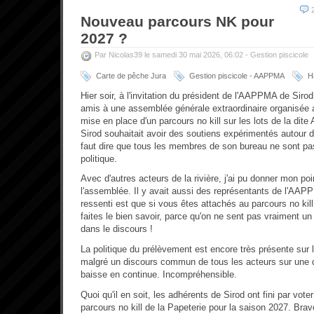
Nouveau parcours NK pour
2027 ?
Par Nicolas39 le samedi 30 mai 2026, 06:02 -
Gestion piscicole
Carte de pêche Jura
Gestion piscicole - AAPPMA
H
Hier soir, à l'invitation du président de l'AAPPMA de Sir
amis à une assemblée générale extraordinaire organisée au
mise en place d'un parcours no kill sur les lots de la di
Sirod souhaitait avoir des soutiens expérimentés autour d
faut dire que tous les membres de son bureau ne sont pas
politique.
Avec d'autres acteurs de la rivière, j'ai pu donner mon po
l'assemblée. Il y avait aussi des représentants de l'A
ressenti est que si vous êtes attachés au parcours no kil
faites le bien savoir, parce qu'on ne sent pas vraiment un
dans le discours !
La politique du prélèvement est encore très présente sur la
malgré un discours commun de tous les acteurs sur une 
baisse en continue. Incompréhensible.
Quoi qu'il en soit, les adhérents de Sirod ont fini par vote
parcours no kill de la Papeterie pour la saison 2027. Brav