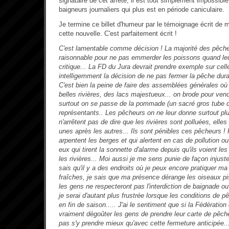
signataire de cet arrêté, il est tout simplement impossibl
baigneurs journaliers qui plus est en période caniculaire.
Je termine ce billet d'humeur par le témoignage écrit de m
cette nouvelle. C'est parfaitement écrit !
C'est lamentable comme décision ! La majorité des pêch
raisonnable pour ne pas emmerder les poissons quand leu
critique... La FD du Jura devrait prendre exemple sur celle 
intelligemment la décision de ne pas fermer la pêche dur
C'est bien la peine de faire des assemblées générales où
belles rivières, des lacs majestueux... on brode pour ven
surtout on se passe de la pommade (un sacré gros tube d'a
représentants.. Les pêcheurs on ne leur donne surtout plus
n'arrêtent pas de dire que les rivières sont polluées, elles
unes après les autres... Ils sont pénibles ces pêcheurs !
arpentent les berges et qui alertent en cas de pollution o
eux qui tirent la sonnette d'alarme depuis qu'ils voient les
les rivières... Moi aussi je me sens punie de façon injuste
sais qu'il y a des endroits où je peux encore pratiquer 
fraîches, je sais que ma présence dérange les oiseaux pi
les gens ne respecteront pas l'interdiction de baignade o
je serai d'autant plus frustrée lorsque les conditions de 
en fin de saison..... J'ai le sentiment que si la Fédératio
vraiment dégoûter les gens de prendre leur carte de pêche
pas s'y prendre mieux qu'avec cette fermeture anticipée..