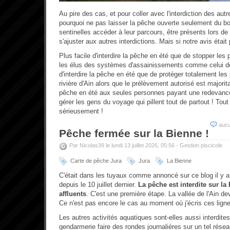
Au pire des cas, et pour coller avec l'interdiction des aut
pourquoi ne pas laisser la pêche ouverte seulement du b
sentinelles accéder à leur parcours, être présents lors d
s'ajuster aux autres interdictions. Mais si notre avis était
Plus facile d'interdire la pêche en été que de stopper les
les élus des systèmes d'assainissements comme celui de n
d'interdire la pêche en été que de protéger totalement le
rivière d'Ain alors que le prélèvement autorisé est majoritai
pêche en été aux seules personnes payant une redevance
gérer les gens du voyage qui pillent tout de partout ! Tou
sérieusement !
auc
Pêche fermée sur la Bienne !
Par Nicolas39 le lundi 13 juillet 2026, 05:56 -
Gestion piscicole
Carte de pêche Jura
Jura
La Bienne
C'était dans les tuyaux comme annoncé sur ce blog il y a q
depuis le 10 juillet dernier.
La pêche est interdite sur la
affluents
. C'est une première étape. La vallée de l'Ain dev
Ce n'est pas encore le cas au moment où j'écris ces lign
Les autres activités aquatiques sont-elles aussi interdite
gendarmerie faire des rondes journalières sur un tel rése