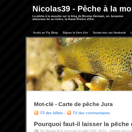
Nicolas39 - Pêche à la m
La pêche à la mouche sur le blog de Nicolas Germain, un Jurassien
amoureux de sa rivière, la Haute Rivière d'Ain.
Accès au Fly Shop
Signez le livre d'or
Suivez-moi sur facebook
L
Mot-clé - Carte de pêche Jura
Fil des billets
-
Fil des commentaires
Pourquoi faut-il laisser la pêche
Par Nicolas39 le mercredi 15 juillet 2026, 06:51 -
Gestion piscico