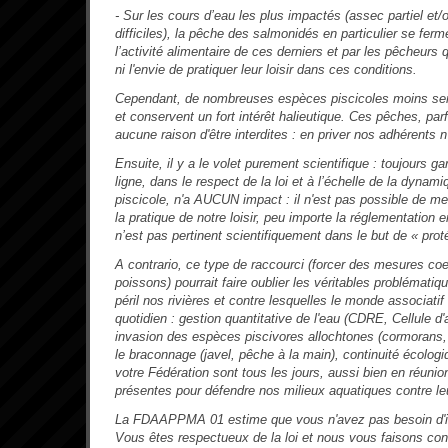
- Sur les cours d’eau les plus impactés (assec partiel et/
difficiles), la pêche des salmonidés en particulier se ferm
l’activité alimentaire de ces derniers et par les pêcheurs qu
ni l'envie de pratiquer leur loisir dans ces conditions.
Cependant, de nombreuses espèces piscicoles moins sens
et conservent un fort intérêt halieutique. Ces pêches, par
aucune raison d'être interdites : en priver nos adhérents n
Ensuite, il y a le volet purement scientifique : toujours ga
ligne, dans le respect de la loi et à l’échelle de la dynam
piscicole, n'a AUCUN impact : il n'est pas possible de me
la pratique de notre loisir, peu importe la réglementation e
n’est pas pertinent scientifiquement dans le but de « prot
A contrario, ce type de raccourci (forcer des mesures coe
poissons) pourrait faire oublier les véritables problémati
péril nos rivières et contre lesquelles le monde associatif
quotidien : gestion quantitative de l'eau (CDRE, Cellule d'al
invasion des espèces piscivores allochtones (cormorans, h
le braconnage (javel, pêche à la main), continuité écol
votre Fédération sont tous les jours, aussi bien en réunion
présentes pour défendre nos milieux aquatiques contre le
La FDAAPPMA 01 estime que vous n'avez pas besoin d'int
Vous êtes respectueux de la loi et nous vous faisons con