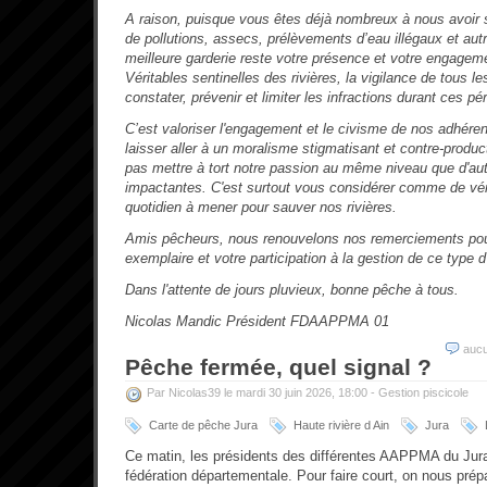
A raison, puisque vous êtes déjà nombreux à nous avoir 
de pollutions, assecs, prélèvements d’eau illégaux et au
meilleure garderie reste votre présence et votre engageme
Véritables sentinelles des rivières, la vigilance de tous 
constater, prévenir et limiter les infractions durant ces pé
C’est valoriser l'engagement et le civisme de nos adhéren
laisser aller à un moralisme stigmatisant et contre-produc
pas mettre à tort notre passion au même niveau que d'aut
impactantes. C'est surtout vous considérer comme de vér
quotidien à mener pour sauver nos rivières.
Amis pêcheurs, nous renouvelons nos remerciements po
exemplaire et votre participation à la gestion de ce type
Dans l'attente de jours pluvieux, bonne pêche à tous.
Nicolas Mandic
Président FDAAPPMA 01
auc
Pêche fermée, quel signal ?
Par Nicolas39 le mardi 30 juin 2026, 18:00 -
Gestion piscicole
Carte de pêche Jura
Haute rivière d Ain
Jura
Ce matin, les présidents des différentes AAPPMA du Jura
fédération départementale. Pour faire court, on nous pr