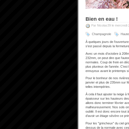
Bien en eau !
Par Nicolas39 le mercredi 
Champagnole
Haute 
À quelques jours de l'ouverture
s'est passé depuis la fermetu
Avec un mois d'octobre à 208m
232mm, on peut dire que l'aut
normales. Coup de frein en dé
plus pluvieux de l'année. C'es
ennuyeux avant le printemps si 
Pour le bonheur de nos rivières
janvier et plus de 235mm sur f
telles intempéries.
À cela il faut ajouter la neige 
épaisseur sur les hauteurs des
allons donc terminer février av
malheureusement. Nos sols ont 
oublié. Il est donc encore tout
d'avoir un étiage sévère ce prin
Pour les "grincheux" du ciel gr
dessus de la normale avec ces 