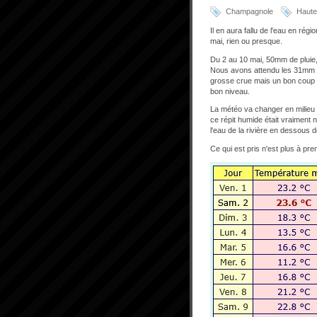
Champagnole
Haute 
Il en aura fallu de l'eau en rég
mai, rien ou presque.
Du 2 au 10 mai, 50mm de pluie, 
Nous avons attendu les 31mm tom
grosse crue mais un bon coup d'e
bon niveau.
La météo va changer en milieu
ce répit humide était vraiment 
l'eau de la rivière en dessous 
Ce qui est pris n'est plus à pre