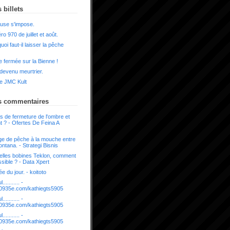
 billets
use s'impose.
o 970 de juillet et août.
uoi faut-il laisser la pêche
 fermée sur la Bienne !
 devenu meurtrier.
e JMC Kult
s commentaires
s de fermeture de l'ombre et
t ? - Ofertes De Feina A
e de pêche à la mouche entre
ntana. - Strategi Bisnis
lles bobines Teklon, comment
sible ? - Data Xpert
e du jour. - koitoto
........... -
it.0935e.com/kathiegts5905
........... -
it.0935e.com/kathiegts5905
........... -
it.0935e.com/kathiegts5905