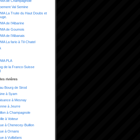
MA de Champagnole
pement Val Semine
A La Truite du Haut Doubs et
ouge.
A de l'Albarine
MA de Goumois
A de l'Albanais
A La fario à Til-Chatel
A
MA PLA
og de la Franco-Suisse
)
es rivières
 au Bourg de Sirod
aine à Syam
uisance à Mesnay
enne à Jeurre
illon à Champagnole
lle à Voiteur
ue à Chenecey-Buillon
oue à Ornans
ue à Vuillafans