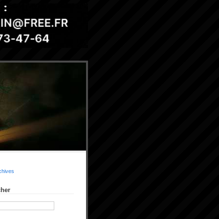
chives
her