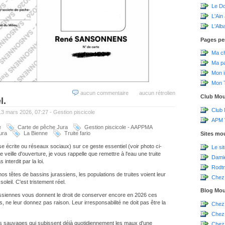
Le D
L'Ain
L'Alb
Pages pe
Ma c
Ma p
Mon 
Mon T
aucun commentaire
aucun rétrolien
Club Mo
l.
Club
 13 mars 2026, 07:27 -
Gestion piscicole
APM V
e
Carte de pêche Jura
Gestion piscicole - AAPPMA
ura
La Bienne
Truite fario
Sites mo
e écrite ou réseaux sociaux) sur ce geste essentiel (voir photo ci-
Le si
veille d'ouverture, je vous rappelle que remettre à l'eau une truite
Damie
nterdit par la loi.
Rodtr
 têtes de bassins jurassiens, les populations de truites voient leur
Chez 
oleil. C'est tristement réel.
Blog Mo
assiennes vous donnent le droit de conserver encore en 2026 ces
ne leur donnez pas raison. Leur irresponsabilité ne doit pas être la
Chez
Chez
es sauvages qui subissent déjà quotidiennement les maux d'une
Chez