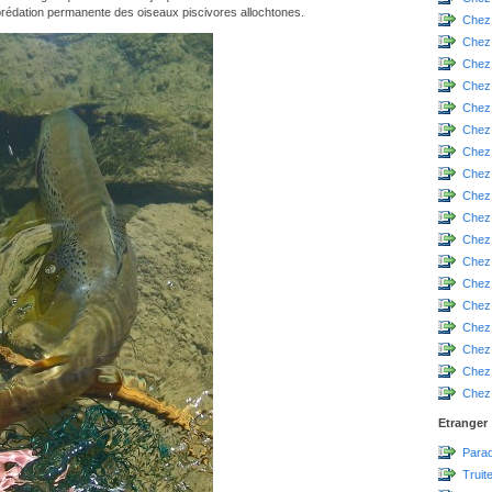
prédation permanente des oiseaux piscivores allochtones.
Chez
Chez
Chez
Chez 
Chez
Chez
Chez
Chez
Chez
Chez
Chez
Chez
Chez
Chez 
Chez
Chez 
Chez
Chez 
Etranger
Parad
Truit