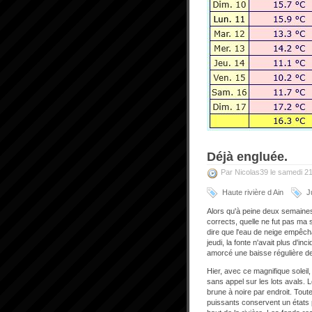
Déjà engluée.
Par Nicolas39 le samedi 2
Haute rivière d Ain
J
Alors qu'à peine deux semaines 
corrects, quelle ne fut pas ma su
dire que l'eau de neige empêcha
jeudi, la fonte n'avait plus d'in
amorcé une baisse régulière de
Hier, avec ce magnifique soleil, l
sans appel sur les lots avals. 
brune à noire par endroit. Tout
puissants conservent un états 