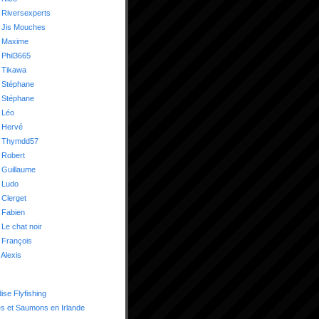
 Riversexperts
 Jis Mouches
 Maxime
Phil3665
 Tikawa
 Stéphane
 Stéphane
 Léo
 Hervé
 Thymdd57
 Robert
 Guillaume
 Ludo
Clerget
 Fabien
Le chat noir
 François
Alexis
ise Flyfishing
es et Saumons en Irlande