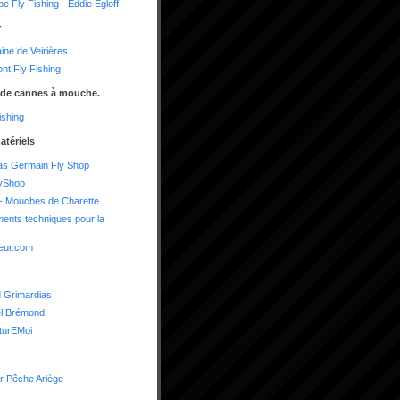
e Fly Fishing - Eddie Egloff
r
ne de Veirières
nt Fly Fishing
 de cannes à mouche.
shing
atériels
as Germain Fly Shop
yShop
- Mouches de Charette
ents techniques pour la
eur.com
 Grimardias
el Brémond
turEMoi
r Pêche Ariège