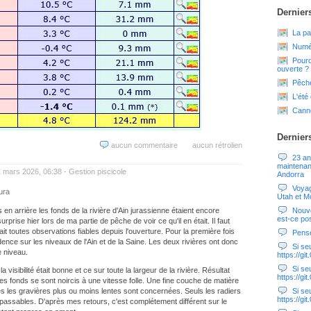
Derniers
La pa
Numér
Pourq
ouverte ?
Pêche
L'été
Cann
Dernier
aucun commentaire
aucun rétrolien
23 an
maintenan
1 mars 2026, 06:38 -
Gestion piscicole
Andorra
Voyag
ura
Utah et Mo
Nouve
en arrière les fonds de la rivière d'Ain jurassienne étaient encore
est-ce pos
rprise hier lors de ma partie de pêche de voir ce qu'il en était. Il faut
it toutes observations fiables depuis l'ouverture. Pour la première fois
Pensé
cidence sur les niveaux de l'Ain et de la Saine. Les deux rivières ont donc
Si seul
 niveau.
https://g
Si seul
a visibilité était bonne et ce sur toute la largeur de la rivière. Résultat
https://g
Les fonds se sont noircis à une vitesse folle. Une fine couche de matière
es les gravières plus ou moins lentes sont concernées. Seuls les radiers
Si seul
https://g
passables. D'après mes retours, c'est complétement différent sur le