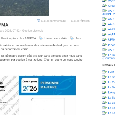
AAPP
Grou
AAPPM
du Bief R
AAPPM
aucun commentaire
aucun rétrolien
PPMA
AAPP
AAPPM
mars 2026, 07:42 -
Gestion piscicole
AAPPM
Gestion piscicole - AAPPMA
Haute rivière d Ain
Jura
UPR
PPVA
de valider le renouvellement de carte annuelle du doyen de notre
du département voisin.
AAPP
Le Bl
s les pêcheurs qui ont déjà pris leur carte annuelle chez nous sans
(Goumois
quement par soutien à nos actions. C'est un geste qui nous touche
Niveaux d
L'Ain
La S
La C
La Bi
L'Ang
La Sei
La Lo
La L
La Lo