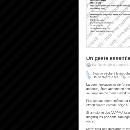
Un geste essentie
Par Nicolas39 le vendredi
Blog de pêche à la mouch
Haute rivière d Ain
J
La communication locale (press
dessous) étant absente en cette 
sauvage même maillée n'est pas i
Plus sérieusement, même sur nos
effectif fondre comme neige au s
Si la majorité des AAPPMA jur
magnifiques poissons sauvages, 
vôtre !
Merci pour ces dernières truit