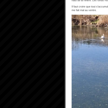
haut de la rivière. Les fonds r
Il faut croire que tout s'accumul
me fait mal au ventre.