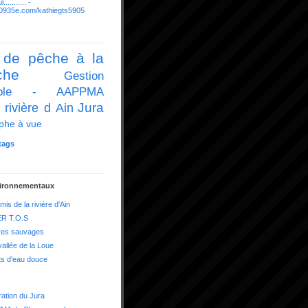
........... -
it.0935e.com/kathiegts5905
 de pêche à la
che
Gestion
icole - AAPPMA
Jura
 rivière d Ain
phe à vue
tags
vironnementaux
mis de la rivière d'Ain
R T.O.S
res sauvages
vallée de la Loue
ts d'eau douce
ation du Jura