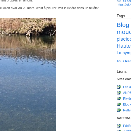
estent propres en amont.
Si seul
https://g
e ici en aval. Au 20 mars, c'est à pleurer. Voir la rivière dans un tel état
Tags
Blog
mou
pisc
Haute
La nym
Tous les 
Liens
Sites en
Les a
ANPE
Riviè
Blog 
Refle
AAPPMA
Fédér