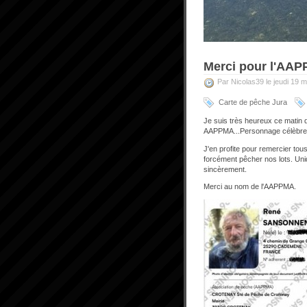
Merci pour l'AA
Par Nicolas39 le jeudi 19 
Carte de pêche Jura
Je suis très heureux ce matin 
AAPPMA...Personnage célèbre 
J'en profite pour remercier tou
forcément pêcher nos lots. Uni
sincèrement.
Merci au nom de l'AAPPMA.