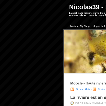
Nicolas39 -
La pêche à la mouche sur le blog
amoureux de sa rivière, la Haute R
Accès au Fly Shop
Signez le li
Mot-clé - Haute rivièr
Fil des billets
-
Fil de
La rivière est en 
Par Nicolas39 le lundi 18 