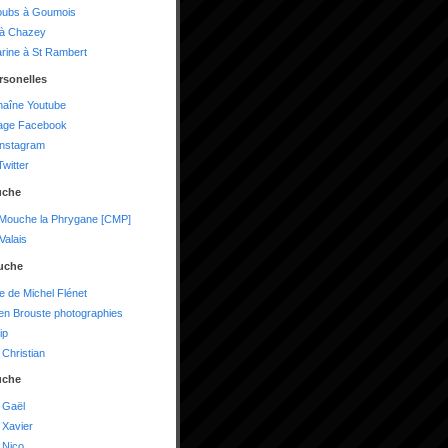
oubs à Goumois
 à Chazey
arine à St Rambert
rsonelles
haîne Youtube
age Facebook
instagram
witter
uche
 Mouche la Phrygane [CMP]
alais
uche
te de Michel Flénet
n Brouste photographies
ip
Christian
uche
 Gaël
 Xavier
 Nico