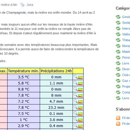
rivière d Ain
Jura
Catégor
ion de Champagnole, mais la rivière est enfin montée. Du 14 avril au 2
Gesti
Sorti
mais toujours aucun effet sur les niveaux de la haute rivière d'Ain.
Inter
bés le 11 mai pour voir enfin la rivière se remplir. Alors pas de
au. Et depuis il pleut régulièrement pour maintenir la rivière d'Ain à
Vidé
Thiba
 de semaine avec des températures beaucoup plus importantes. Mais
Mont
nécessaire. Il a permis aussi de faire de redescendre la température de
Matér
des 10 degrés.
Pensé
ndre.
Livre
Diver
Club
Gaz d
Proje
Compé
Livre 
S'abonn
Fil de
Fil d