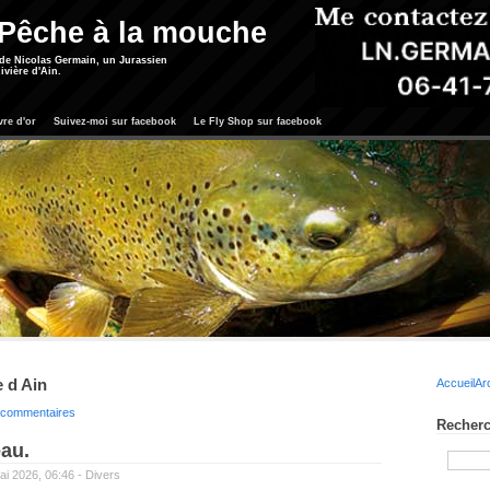
 Pêche à la mouche
 de Nicolas Germain, un Jurassien
ivière d'Ain.
vre d'or
Suivez-moi sur facebook
Le Fly Shop sur facebook
e d Ain
Accueil
Ar
s commentaires
Recherc
eau.
mai 2026, 06:46 -
Divers