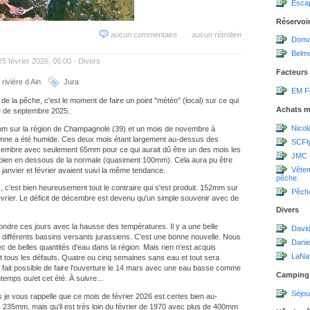
Escap
Réservoi
aucun commentaire
aucun rétrolien
Domai
Belmo
25 février 2026, 06:00 -
Divers
Facteurs
rivière d Ain
Jura
EM Fi
 de la pêche, c'est le moment de faire un point "météo" (local) sur ce qui
Achats m
re de septembre 2025.
Nicol
m sur la région de Champagnole (39) et un mois de novembre à
omne a été humide. Ces deux mois étant largement au-dessus des
SCFl
cembre avec seulement 65mm pour ce qui aurait dû être un des mois les
JMC 
t bien en dessous de la normale (quasiment 100mm). Cela aura pu être
Vêtem
janvier et février avaient suivi la même tendance.
pêche.
, c'est bien heureusement tout le contraire qui s'est produit. 152mm sur
Pêch
évrier. Le déficit de décembre est devenu qu'un simple souvenir avec de
Divers
à fondre ces jours avec la hausse des températures. Il y a une belle
David
 différents bassins versants jurassiens. C'est une bonne nouvelle. Nous
Dani
ec de belles quantités d'eau dans la région. Mais rien n'est acquis
LaNa
tous les défauts. Quatre ou cinq semaines sans eau et tout sera
 à fait possible de faire l'ouverture le 14 mars avec une eau basse comme
Camping
temps ou/et cet été. À suivre...
Séjou
is je vous rappelle que ce mois de février 2026 est certes bien au-
235mm, mais qu'il est très loin du février de 1970 avec plus de 400mm