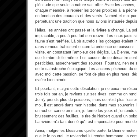
plénitude que seule la nature sait offrir. Avec les années,
chaque méandre, à repérer les zones propices à la pêche
en fonction des courants et des vents. Norbert et moi pa
perpétuant une tradition que nous avions instaurée depuis
Hélas, les années ont passé et la rivière a changé. La poll
implacable, a peu à peu fait son œuvre. Les eaux jadis si
faune s'est raréfiée. Là où autrefois les gobages étaient
rares remous trahissent encore la présence de poissons
visite, en constatant l'ampleur des dégâts. La Bienne, ma 
que l'ombre d'elle-même. Les causes de ce désastre sont m
pesticides, assèchement des sources. Pourtant, rien ne s
cette catastrophe écologique. Les anciens pêcheurs du co
avec moi cette passion, se font de plus en plus rares, dés
rivière bien-aimée.
Et pourtant, malgré cette désolation, je ne peux me réso
trois fois par an, je reviens sur ses rives, comme on rend
Je n'y prends plus de poissons, mais ce n'est plus l'essenti
moi, il est ancré dans mon histoire, dans mes souvenirs l
un rocher, canne en main, je ferme les yeux et j'entends en
bruissement des feuilles, le rire de Norbert quand un pois
La rivière m'a tant donné qu'il est impensable pour moi de l
Ainsi, malgré les blessures qu'elle porte, la Bienne reste 
que je le pourrai, je reviendrai lui rendre hommage, la co