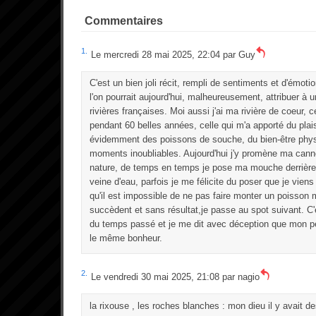
Commentaires
1.
Le mercredi 28 mai 2025, 22:04 par
Guy
C'est un bien joli récit, rempli de sentiments et d'émoti
l'on pourrait aujourd'hui, malheureusement, attribuer à
rivières françaises. Moi aussi j'ai ma rivière de coeur, ce
pendant 60 belles années, celle qui m'a apporté du plais
évidemment des poissons de souche, du bien-être physi
moments inoubliables. Aujourd'hui j'y promène ma canne,
nature, de temps en temps je pose ma mouche derrière
veine d'eau, parfois je me félicite du poser que je viens
qu'il est impossible de ne pas faire monter un poisson 
succèdent et sans résultat,je passe au spot suivant. C'es
du temps passé et je me dit avec déception que mon pet
le même bonheur.
2.
Le vendredi 30 mai 2025, 21:08 par
nagio
la rixouse , les roches blanches : mon dieu il y avait d