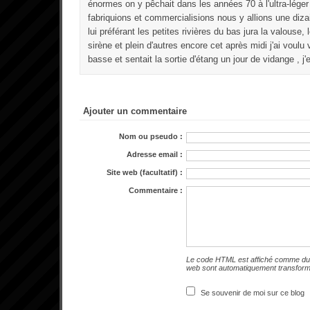
énormes on y pêchait dans les années 70 à l'ultra-lége
fabriquions et commercialisions nous y allions une diza
lui préférant les petites rivières du bas jura la valouse,
sirène et plein d'autres encore cet après midi j'ai voulu vo
basse et sentait la sortie d'étang un jour de vidange , j'e
Ajouter un commentaire
Nom ou pseudo :
Adresse email :
Site web (facultatif) :
Commentaire :
Le code HTML est affiché comme du 
web sont automatiquement transfor
Se souvenir de moi sur ce blog