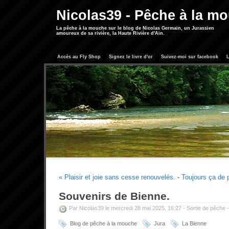
Nicolas39 - Pêche à la m
La pêche à la mouche sur le blog de Nicolas Germain, un Jurassien
amoureux de sa rivière, la Haute Rivière d'Ain.
Accès au Fly Shop
Signez le livre d'or
Suivez-moi sur facebook
L
« Plaisir et joie sans cesse renouvelés.
-
Toujours ça de p
Souvenirs de Bienne.
Par Nicolas39 le mercredi 28 mai 2025, 16:27 -
Sortie de pêche
Blog de pêche à la mouche
Jura
La Bienne