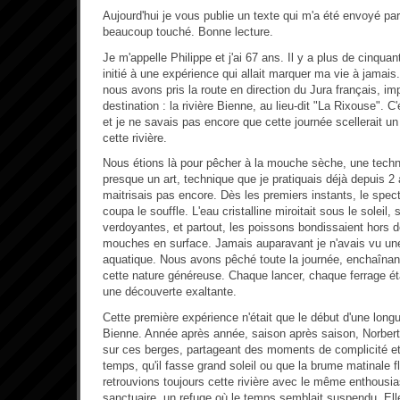
Aujourd'hui je vous publie un texte qui m'a été envoyé par
beaucoup touché. Bonne lecture.
Je m'appelle Philippe et j'ai 67 ans. Il y a plus de cinqu
initié à une expérience qui allait marquer ma vie à jamais
nous avons pris la route en direction du Jura français, im
destination : la rivière Bienne, au lieu-dit "La Rixouse". C
et je ne savais pas encore que cette journée scellerait un 
cette rivière.
Nous étions là pour pêcher à la mouche sèche, une techni
presque un art, technique que je pratiquais déjà depuis 2
maitrisais pas encore. Dès les premiers instants, le spect
coupa le souffle. L'eau cristalline miroitait sous le soleil
verdoyantes, et partout, les poissons bondissaient hors de
mouches en surface. Jamais auparavant je n'avais vu une
aquatique. Nous avons pêché toute la journée, enchaînant
cette nature généreuse. Chaque lancer, chaque ferrage ét
une découverte exaltante.
Cette première expérience n'était que le début d'une longu
Bienne. Année après année, saison après saison, Norber
sur ces berges, partageant des moments de complicité et
temps, qu'il fasse grand soleil ou que la brume matinale fl
retrouvions toujours cette rivière avec le même enthousi
sanctuaire, un refuge où le temps semblait suspendu. Elle