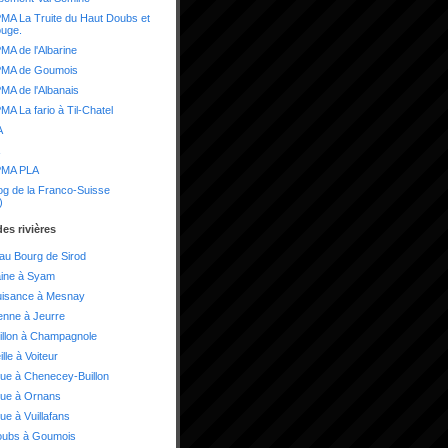
A La Truite du Haut Doubs et
ouge.
A de l'Albarine
MA de Goumois
A de l'Albanais
A La fario à Til-Chatel
A
MA PLA
og de la Franco-Suisse
)
es rivières
 au Bourg de Sirod
aine à Syam
uisance à Mesnay
enne à Jeurre
illon à Champagnole
lle à Voiteur
ue à Chenecey-Buillon
oue à Ornans
ue à Vuillafans
oubs à Goumois