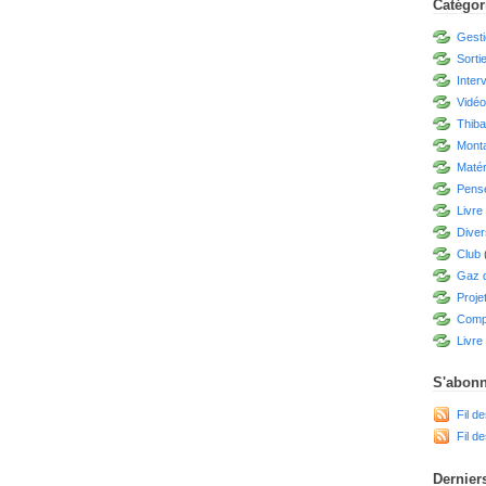
Catégor
Gesti
Sorti
Inter
Vidé
Thiba
Mont
Matér
Pensé
Livre
Diver
Club
Gaz d
Proje
Compé
Livre 
S'abonn
Fil de
Fil d
Derniers