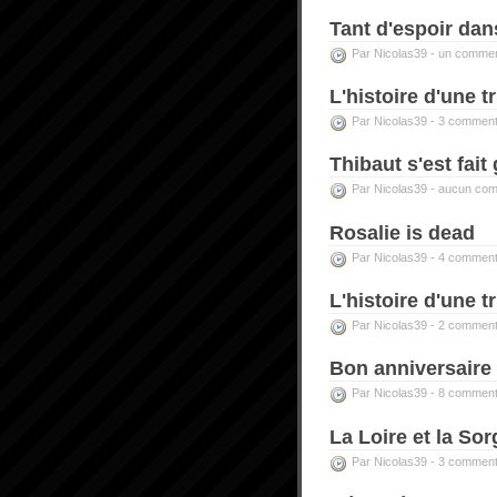
Tant d'espoir dan
Par Nicolas39 -
un commen
L'histoire d'une tr
Par Nicolas39 -
3 comment
Thibaut s'est fait 
Par Nicolas39 -
aucun com
Rosalie is dead
Par Nicolas39 -
4 comment
L'histoire d'une tr
Par Nicolas39 -
2 comment
Bon anniversaire 
Par Nicolas39 -
8 comment
La Loire et la So
Par Nicolas39 -
3 comment