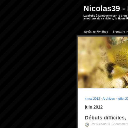
Nicolas39 -
La pêche à la mouche sur le blog
amoureux de sa rivière, la Haute R
Accès au Fly Shop
Signez le li
« mai 2012
-
Archives
-
juillet 
juin 2012
Débuts difficiles, 
Par Nicolas39 -
2 comment