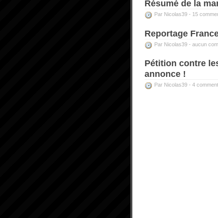
Résumé de la man
Par Nicolas39 -
15 commen
Reportage France 
Par Nicolas39 -
aucun com
Pétition contre l
annonce !
Par Nicolas39 -
4 comment