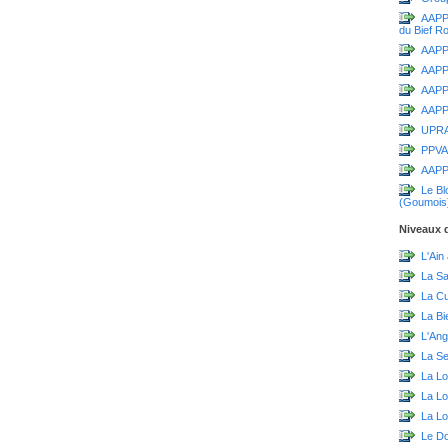
AAPPM
du Bief R
AAPPM
AAPP
AAPPM
AAPPM
UPR
PPVA
AAPP
Le Bl
(Goumois
Niveaux d
L'Ain
La S
La C
La Bi
L'Ang
La Sei
La Lo
La L
La Lo
Le D