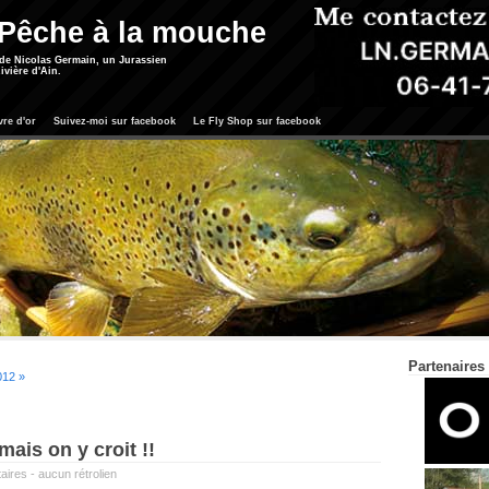
 Pêche à la mouche
 de Nicolas Germain, un Jurassien
ivière d'Ain.
vre d'or
Suivez-moi sur facebook
Le Fly Shop sur facebook
Partenaires
2012 »
mais on y croit !!
aires
-
aucun rétrolien