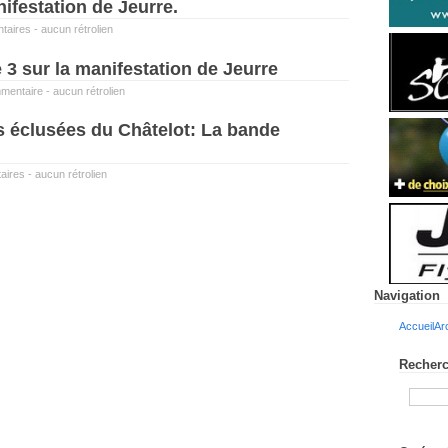
ifestation de Jeurre.
taires
-
aucun rétrolien
3 sur la manifestation de Jeurre
mentaire
-
aucun rétrolien
es éclusées du Châtelot: La bande
aires
-
aucun rétrolien
Navigation
Accueil
Ar
Recherc