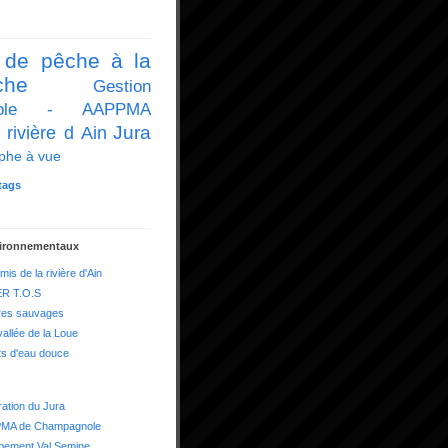
 de pêche à la
che
Gestion
icole - AAPPMA
Jura
 rivière d Ain
phe à vue
tags
vironnementaux
mis de la rivière d'Ain
R T.O.S
res sauvages
vallée de la Loue
ts d'eau douce
ation du Jura
MA de Champagnole
pement Val Semine