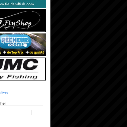
chives
her