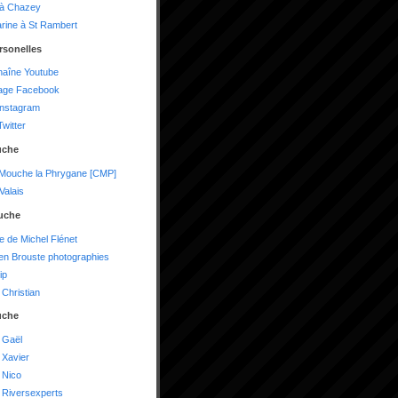
 à Chazey
arine à St Rambert
rsonelles
haîne Youtube
age Facebook
instagram
witter
uche
 Mouche la Phrygane [CMP]
alais
uche
te de Michel Flénet
n Brouste photographies
ip
Christian
uche
 Gaël
 Xavier
 Nico
 Riversexperts