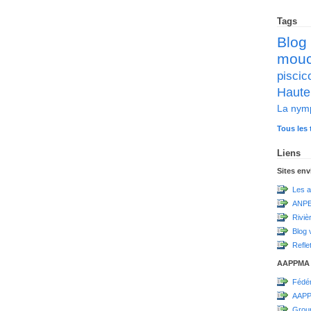
Tags
Blog
mou
pisc
Haute
La nym
Tous les 
Liens
Sites en
Les a
ANPE
Riviè
Blog 
Refle
AAPPMA
Fédér
AAPP
Grou