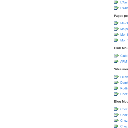
L'Ain
L'Alb
Pages pe
Ma c
Ma p
Mon 
Mon T
Club Mo
Club
APM V
Sites mo
Le si
Damie
Rodtr
Chez 
Blog Mo
Chez
Chez
Chez
Chez