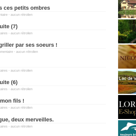
s ces petits ombres
taire
-
aucun rétrolien
uite (7)
aires
-
aucun rétrolien
griller par ses soeurs !
mentaire
-
aucun rétrolien
aires
-
aucun rétrolien
uite (6)
aires
-
aucun rétrolien
mon fils !
aires
-
aucun rétrolien
rgue, deux merveilles.
aires
-
aucun rétrolien