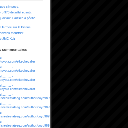
use s'impose.
o 970 de juillet et août.
uoi faut-il laisser la pêche
 fermée sur la Bienne !
 devenu meurtrier.
e JMC Kult
s commentaires
........... -
03toyota.com/elkechevalier
........... -
03toyota.com/elkechevalier
........... -
03toyota.com/elkechevalier
........... -
03toyota.com/elkechevalier
........... -
asisrealestateeg.com/author/coyq9899295943/
........... -
asisrealestateeg.com/author/coyq9899295943/
........... -
asisrealestateeg.com/author/coyq9899295943/
........... -
asisrealestateeg.com/author/coyq9899295943/