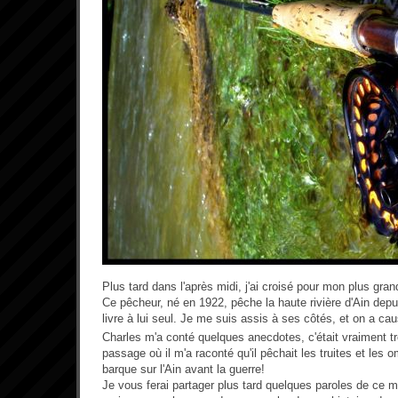
Plus tard dans l'après midi, j'ai croisé pour mon plus gra
Ce pêcheur, né en 1922, pêche la haute rivière d'Ain depui
livre à lui seul. Je me suis assis à ses côtés, et on a c
Charles m'a conté quelques anecdotes, c'était vraiment 
passage où il m'a raconté qu'il pêchait les truites et le
barque sur l'Ain avant la guerre!
Je vous ferai partager plus tard quelques paroles de ce mo