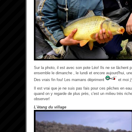
Sur la photo, il est avec son pote Léo! Ils ne se lâchent 
ensemble le dimanche , le lundi et encore aujourd'hui, une
Des vrais fin fou! Les mamans dépriment
et moi j'
Il est vrai que je ne suis pas fais pour ces pêches en ea
quand on y regarde de plus près, c'est un milieu très ric
observer!
L'étang du village