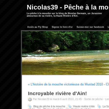
Nicolas39 - Pêche à la m
La pêche à la mouche sur le blog de Nicolas Germain, un Jurassien
amoureux de sa rivière, la Haute Rivière d'Ain.
Accès au Fly Shop
Signez le livre d'or
Suivez-moi sur facebook
L
« L'histoire de la mouche victorieuse du Mustad 2010
-
Cl
Incroyable rivière d'Ain!
Par Nicolas39 le mardi 6 avril 2010, 21:45 -
Sortie de pêche
-
Li
Blog de pêche à la mouche
Haute rivière d Ain
La S