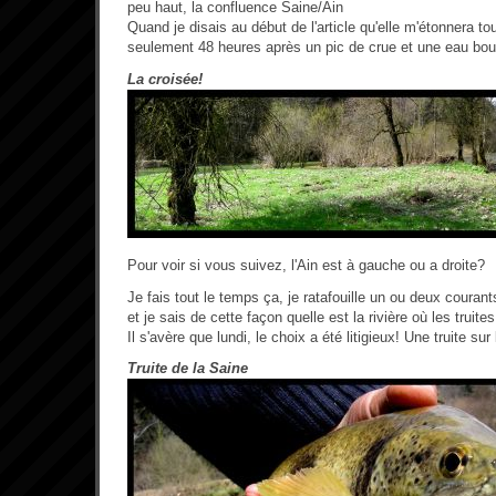
peu haut, la confluence Saine/Ain
Quand je disais au début de l'article qu'elle m'étonnera tou
seulement 48 heures après un pic de crue et une eau boueu
La croisée!
Pour voir si vous suivez, l'Ain est à gauche ou a droite?
Je fais tout le temps ça, je ratafouille un ou deux courants
et je sais de cette façon quelle est la rivière où les truite
Il s'avère que lundi, le choix a été litigieux! Une truite sur
Truite de la Saine