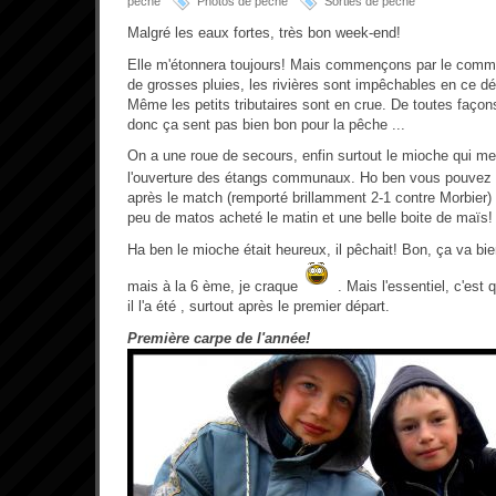
pêche
Photos de pêche
Sorties de pêche
Malgré les eaux fortes, très bon week-end!
Elle m'étonnera toujours! Mais commençons par le com
de grosses pluies, les rivières sont impêchables en ce d
Même les petits tributaires sont en crue. De toutes façons
donc ça sent pas bien bon pour la pêche ...
On a une roue de secours, enfin surtout le mioche qui m
l'ouverture des étangs communaux. Ho ben vous pouvez r
après le match (remporté brillamment 2-1 contre Morbier) o
peu de matos acheté le matin et une belle boite de maïs!
Ha ben le mioche était heureux, il pêchait! Bon, ça va bi
mais à la 6 ème, je craque
. Mais l'essentiel, c'est 
il l'a été , surtout après le premier départ.
Première carpe de l'année!