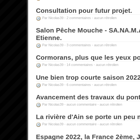
Consultation pour futur projet.
Par Nicolas39 -
2 commentaires
-
aucun rétrolien
Salon Pêche Mouche - SA.NA.M.A
Etienne.
Par Nicolas39 -
3 commentaires
-
aucun rétrolien
Cormorans, plus que les yeux po
Par Nicolas39 -
14 commentaires
-
aucun rétrolien
Une bien trop courte saison 2022
Par Nicolas39 -
6 commentaires
-
aucun rétrolien
Avancement des travaux du pont 
Par Nicolas39 -
aucun commentaire
-
aucun rétrolien
La rivière d'Ain se porte un peu 
Par Nicolas39 -
aucun commentaire
-
aucun rétrolien
Espagne 2022, la France 2ème, J