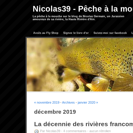
Nicolas39 - Pêche à la m
La pêche à la mouche sur le blog de Nicolas Germain, un Jurassien
amoureux de sa rivière, la Haute Rivière d'Ain.
Accès au Fly Shop
Signez le livre d'or
Suivez-moi sur facebook
L
« novembre 2019
-
Archives
-
janvier 2020 »
décembre 2019
La décennie des rivières franco
Par Nicolas39 -
4 commentaires
-
aucun rétrolien