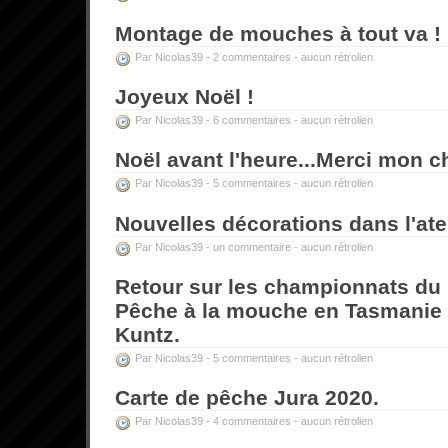
Montage de mouches à tout va !
Par Nicolas39 -
2 commentaires
-
aucun rétrolien
Joyeux Noël !
Par Nicolas39 -
6 commentaires
-
aucun rétrolien
Noël avant l'heure...Merci mon c
Par Nicolas39 -
5 commentaires
-
aucun rétrolien
Nouvelles décorations dans l'atel
Par Nicolas39 -
un commentaire
-
aucun rétrolien
Retour sur les championnats d
Pêche à la mouche en Tasmanie 
Kuntz.
Par Nicolas39 -
5 commentaires
-
aucun rétrolien
Carte de pêche Jura 2020.
Par Nicolas39 -
4 commentaires
-
aucun rétrolien