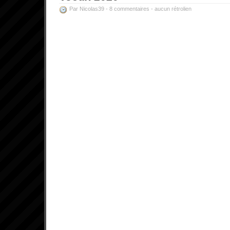
Par Nicolas39 -
8 commentaires
-
aucun rétrolien