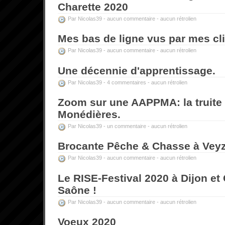
Charette 2020
Par Nicolas39 -
aucun commentaire
-
aucun rétrolien
Mes bas de ligne vus par mes cli
Par Nicolas39 -
aucun commentaire
-
aucun rétrolien
Une décennie d'apprentissage.
Par Nicolas39 -
4 commentaires
-
aucun rétrolien
Zoom sur une AAPPMA: la truite
Monédières.
Par Nicolas39 -
un commentaire
-
aucun rétrolien
Brocante Pêche & Chasse à Veyzi
Par Nicolas39 -
aucun commentaire
-
aucun rétrolien
Le RISE-Festival 2020 à Dijon et
Saône !
Par Nicolas39 -
aucun commentaire
-
aucun rétrolien
Voeux 2020