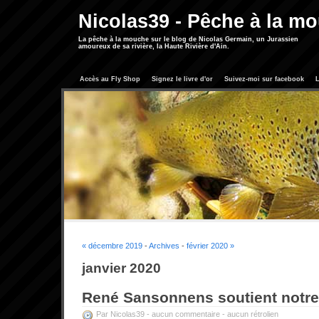
Nicolas39 - Pêche à la m
La pêche à la mouche sur le blog de Nicolas Germain, un Jurassien
amoureux de sa rivière, la Haute Rivière d'Ain.
Accès au Fly Shop
Signez le livre d'or
Suivez-moi sur facebook
L
« décembre 2019
-
Archives
-
février 2020 »
janvier 2020
René Sansonnens soutient notr
Par Nicolas39 -
aucun commentaire
-
aucun rétrolien