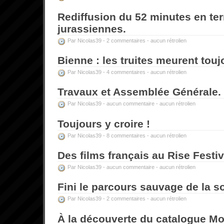
Rediffusion du 52 minutes en ter
jurassiennes.
Par Nicolas39 -
2 commentaires
-
aucun rétrolien
Bienne : les truites meurent touj
Par Nicolas39 -
4 commentaires
-
aucun rétrolien
Travaux et Assemblée Générale.
Par Nicolas39 -
aucun commentaire
-
aucun rétrolien
Toujours y croire !
Par Nicolas39 -
8 commentaires
-
aucun rétrolien
Des films français au Rise Festiv
Par Nicolas39 -
aucun commentaire
-
aucun rétrolien
Fini le parcours sauvage de la so
Par Nicolas39 -
2 commentaires
-
aucun rétrolien
À la découverte du catalogue M