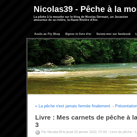
Nicolas39 - Pêche à la m
La pêche à la mouche sur le blog de Nicolas Germain, un Jurassien
amoureux de sa rivière, la Haute Rivière d'Ain.
Accès au Fly Shop
Signez le livre d'or
Suivez-moi sur facebook
L
« La pêche n'est jamais fermée finalement.
-
Présentation
Livre : Mes carnets de pêche à 
3
Par Nicolas39 le jeudi 20 janvier 2022, 07:04 -
Livre de pêche
-
L