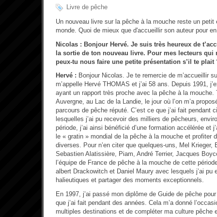
Livre de pêche
Un nouveau livre sur la pêche à la mouche reste un peti
monde. Quoi de mieux que d'accueillir son auteur pour en 
Nicolas : Bonjour Hervé. Je suis très heureux de t’ac
la sortie de ton nouveau livre. Pour mes lecteurs qui n
peux-tu nous faire une petite présentation s’il te plait
Hervé :
Bonjour Nicolas. Je te remercie de m’accueillir su
m’appelle Hervé THOMAS et j’ai 58 ans. Depuis 1991, j’ex
ayant un rapport très proche avec la pêche à la mouche
Auvergne, au Lac de la Landie, le jour où l’on m’a proposé
parcours de pêche réputé. C’est ce que j’ai fait pendant 
lesquelles j’ai pu recevoir des milliers de pêcheurs, envi
période, j’ai ainsi bénéficié d’une formation accélérée et j
le « gratin » mondial de la pêche à la mouche et profiter 
diverses. Pour n’en citer que quelques-uns, Mel Krieger,
Sebastien Alatissière, Piam, André Terrier, Jacques Boy
l’équipe de France de pêche à la mouche de cette périod
albert Drackowitch et Daniel Maury avec lesquels j’ai pu
halieutiques et partager des moments exceptionnels.
En 1997, j’ai passé mon diplôme de Guide de pêche pour
que j’ai fait pendant des années. Cela m’a donné l’occas
multiples destinations et de compléter ma culture pêche e