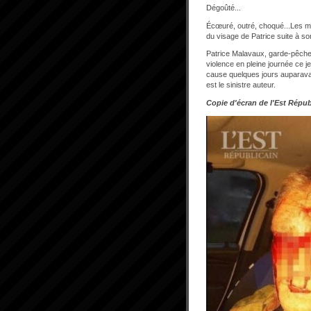
Dégoûté...
Écœuré, outré, choqué...Les mo
du visage de Patrice suite à son
Patrice Malavaux, garde-pêche d
violence en pleine journée ce j
cause quelques jours auparava
est le sinistre auteur.
Copie d'écran de l'Est Répub