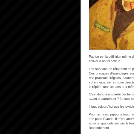
Patrice est la définition même 
arriver à un tel acte ?
Les services de l'état sont en 
Ces pratiques d’épandages sont
des pratiques illégales, hauteme
sol enneigé, se retrouve direct
le répète, tous les ans aux m
C'est donc à un garde pêche de f
avant et autrement ? Je suis s
Il faut aujourd'hui que les synd
Pour terminer, j'apporte tout m
son papa Claude. Il m'est arri
actions, que cela soit sur le t
l'entendement.