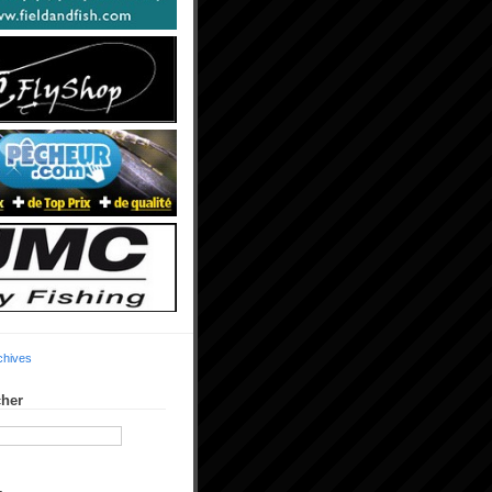
chives
her