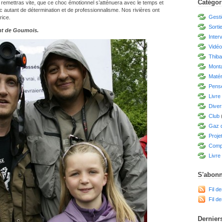
Catégor
 remettras vite, que ce choc émotionnel s’atténuera avec le temps et
 autant de détermination et de professionnalisme. Nos rivières ont
Gesti
rice.
Sorti
nt de Goumois.
Inter
Vidé
Thiba
Mont
Matér
Pensé
Livre
Diver
Club
Gaz d
Proje
Compé
Livre 
S'abonn
Fil de
Fil d
Derniers