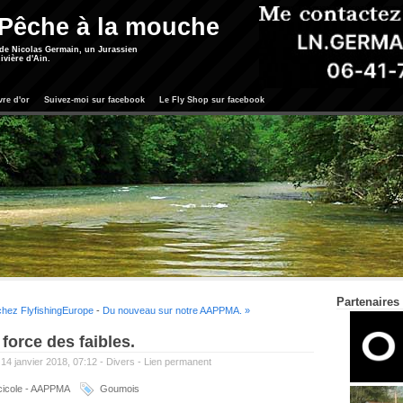
 Pêche à la mouche
 de Nicolas Germain, un Jurassien
ivière d'Ain.
vre d'or
Suivez-moi sur facebook
Le Fly Shop sur facebook
Partenaires
 chez FlyfishingEurope
-
Du nouveau sur notre AAPPMA. »
 force des faibles.
14 janvier 2018, 07:12 -
Divers
-
Lien permanent
cicole - AAPPMA
Goumois