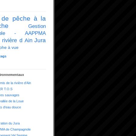
 de pêche à la
che
Gestion
icole - AAPPMA
Jura
 rivière d Ain
phe à vue
tags
vironnementaux
mis de la rivière d'Ain
R T.O.S
res sauvages
vallée de la Loue
ts d'eau douce
ation du Jura
MA de Champagnole
pement Val Semine