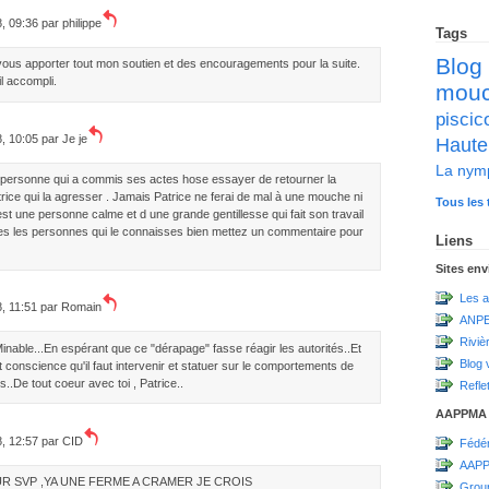
8, 09:36 par
philippe
Tags
Blog
 vous apporter tout mon soutien et des encouragements pour la suite.
il accompli.
mou
pisc
8, 10:05 par
Je je
Haute
La nym
a personne qui a commis ses actes hose essayer de retourner la
atrice qui la agresser . Jamais Patrice ne ferai de mal à une mouche ni
Tous les 
st une personne calme et d une grande gentillesse qui fait son travail
s les personnes qui le connaisses bien mettez un commentaire pour
Liens
Sites en
Les a
8, 11:51 par
Romain
ANPE
Riviè
inable...En espérant que ce "dérapage" fasse réagir les autorités..Et
Blog 
 conscience qu'il faut intervenir et statuer sur le comportements de
.De tout coeur avec toi , Patrice..
Refle
AAPPMA
8, 12:57 par
CID
Fédér
AAPP
R SVP ,YA UNE FERME A CRAMER JE CROIS
Grou