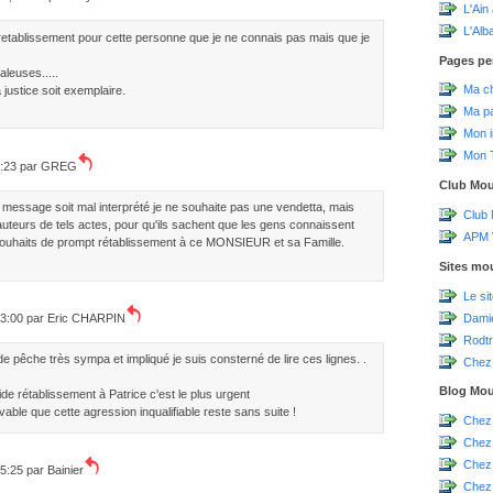
L'Ain
L'Alb
tablissement pour cette personne que je ne connais pas mais que je
Pages pe
aleuses.....
Ma c
justice soit exemplaire.
Ma p
Mon 
Mon T
3:23 par
GREG
Club Mo
message soit mal interprété je ne souhaite pas une vendetta, mais
Club
 auteurs de tels actes, pour qu'ils sachent que les gens connaissent
APM V
ouhaits de prompt rétablissement à ce MONSIEUR et sa Famille.
Sites mo
Le si
Damie
13:00 par
Eric CHARPIN
Rodtr
e pêche très sympa et impliqué je suis consterné de lire ces lignes. .
Chez 
Blog Mo
ide rétablissement à Patrice c'est le plus urgent
evable que cette agression inqualifiable reste sans suite !
Chez
Chez
Chez
15:25 par
Bainier
Chez