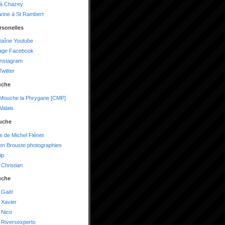
 à Chazey
arine à St Rambert
rsonelles
haîne Youtube
age Facebook
instagram
witter
uche
 Mouche la Phrygane [CMP]
alais
uche
te de Michel Flénet
n Brouste photographies
ip
Christian
uche
 Gaël
 Xavier
 Nico
 Riversexperts