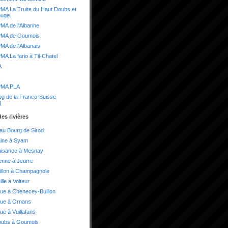
A La Truite du Haut Doubs et
ouge.
A de l'Albarine
MA de Goumois
A de l'Albanais
A La fario à Til-Chatel
A
MA PLA
og de la Franco-Suisse
)
es rivières
 au Bourg de Sirod
aine à Syam
uisance à Mesnay
enne à Jeurre
illon à Champagnole
lle à Voiteur
ue à Chenecey-Buillon
oue à Ornans
ue à Vuillafans
oubs à Goumois