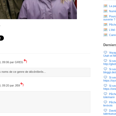
La pa
Numér
Pourq
ouverte ?
Pêche
.
L'été
Cann
Dernier
Voyag
Utah et M
Si seul
8, 09:06 par
GREG
http://gbo
Si seu
es noms de ce genre de décérébrés...
bloggt.de
Si seul
https://oy
8, 09:20 par
Jl59
Si seul
https://o
Pêche
tolemann
Pêche
levixois
David
talentueu