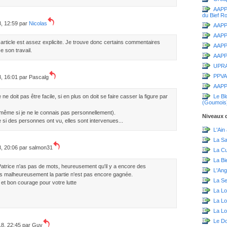
AAPPM
du Bief R
8, 12:59 par
Nicolas
AAPPM
AAPP
 article est assez explicite. Je trouve donc certains commentaires
AAPPM
e son travail.
AAPPM
UPR
PPVA
8, 16:01 par
Pascalg
AAPP
ne doit pas être facile, si en plus on doit se faire casser la figure par
Le Bl
(Goumois
même si je ne le connais pas personnellement).
Niveaux d
si des personnes ont vu, elles sont intervenues...
L'Ain
La S
8, 20:06 par
salmon31
La C
La Bi
Patrice n'as pas de mots, heureusement qu'il y a encore des
L'Ang
malheureusement la partie n'est pas encore gagnée.
La Sei
 et bon courage pour votre lutte
La Lo
La L
La Lo
Le D
18, 22:45 par
Guy