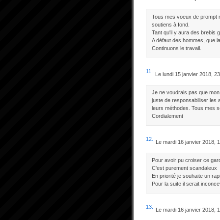
Tous mes voeux de prompt re
soutiens à fond.
Tant qu'il y aura des brebis g
A défaut des hommes, que la 
Continuons le travail.
11.
Le lundi 15 janvier 2018, 2
Je ne voudrais pas que mon 
juste de responsabiliser les
leurs méthodes. Tous mes s
Cordialement
12.
Le mardi 16 janvier 2018, 
Pour avoir pu croiser ce gard
C'est purement scandaleux
En priorité je souhaite un rap
Pour la suite il serait inconc
13.
Le mardi 16 janvier 2018, 