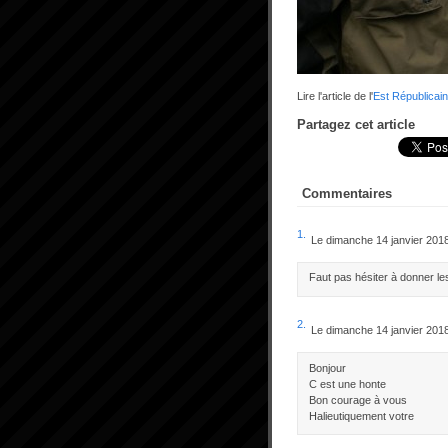
Lire l'article de l'
Est Républicain
Partagez cet article
Commentaires
1.
Le dimanche 14 janvier 201
Faut pas hésiter à donner l
2.
Le dimanche 14 janvier 201
Bonjour
C est une honte
Bon courage à vous
Halieutiquement votre