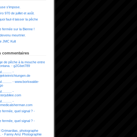
use s'impose.
o 970 de juillet et août.
uoi faut-il laisser la pêche
 fermée sur la Bienne !
 devenu meurtrier.
e JMC Kult
s commentaires
e de pêche à la mouche entre
ontana. - g2Gbet789
........... -
bjekteinrichtungen.de
l........... - www.borkwalde-
/go
........... -
sterjubilee.com
........... -
nemedicalsherman.com
 fermée, quel signal ? -
 fermée, quel signal ? -
 Grimardias, photographe
x. - Fanny Amz Photographie