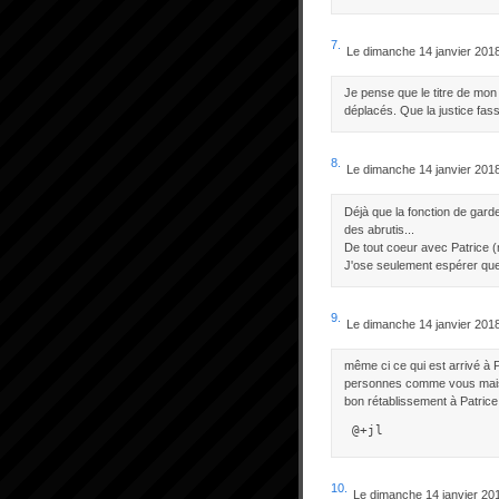
7.
Le dimanche 14 janvier 201
Je pense que le titre de mon
déplacés. Que la justice fass
8.
Le dimanche 14 janvier 201
Déjà que la fonction de garde 
des abrutis...
De tout coeur avec Patrice (
J'ose seulement espérer que 
9.
Le dimanche 14 janvier 201
même ci ce qui est arrivé à 
personnes comme vous mais 
bon rétablissement à Patrice
 @+jl
10.
Le dimanche 14 janvier 20