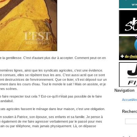
de la gentillesse. C'est d'autant plus dur à accepter. Comment peut-on en
premières lignes, ainsi que les syndicats agricoles, c'est une évidence.
 connues, elles se répètent tous les ans. C'est aussi acté que ce sont
nt destructrices de l'environnement. Que ce lisier, s'il est déposé sur un
ement dans les cours d'eau. Tout le monde le sait ! Mais on assiste, et je
êmes scènes.
Navigation
aire respecter tout cela ? Est-ce-qu'il n'était pas possible de le faire
Accueil
Ar
candalisé.
icats agricoles fassent le ménage dans leur maison, c'est une obligation.
Recherc
on soutien à Patrice, son épouse, ses enfants et sa famille. Je pense à
vé également de me faire agresser verbalement par le passé pour mes
errain ou par téléphone, mais jamais physiquement. Là, on dépasse