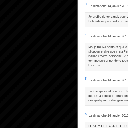
3.
Le dimanche 14 janvier 201
Je profite de ce canal, pour
Félicitations pour votre trava
4.
Le dimanche 14 janvier 201
Moi je trouve honteux que l
situation et dire que c est P
insulté envers personne , c e
comme personne .donc toute
le décrire
5.
Le dimanche 14 janvier 201
Tout simplement honteux....M
que les agriculteurs prennent
ces quelques brebis galeuses.
6.
Le dimanche 14 janvier 201
LE NOM DE L AGRICULTEU