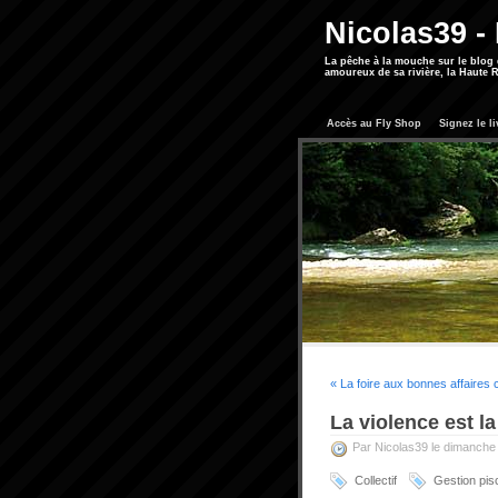
Nicolas39 -
La pêche à la mouche sur le blog
amoureux de sa rivière, la Haute R
Accès au Fly Shop
Signez le li
« La foire aux bonnes affaires
La violence est la
Par Nicolas39 le dimanche 
Collectif
Gestion pis