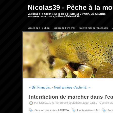
Nicolas39 - Pêche à la m
La pêche à la mouche sur le blog de Nicolas Germain, un Jurassien
amoureux de sa rivière, la Haute Rivière d'Ain.
Accès au Fly Shop
Signez le livre d'or
Suivez-moi sur facebook
L
« Bill François.
-
Neuf années d'activité. »
Interdiction de marcher dans l'ea
Par Nicolas39 le mercredi 9 septembre 2020, 15:51 -
Gestion pis
Gestion piscicole - AAPPMA
Haute rivière d Ain
Jur