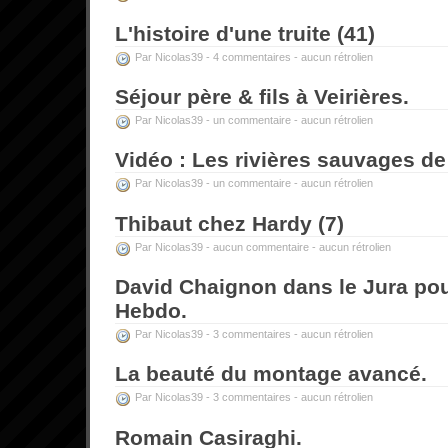
L'histoire d'une truite (41)
Par Nicolas39 -
4 commentaires
-
aucun rétrolien
Séjour père & fils à Veirières.
Par Nicolas39 -
un commentaire
-
aucun rétrolien
Vidéo : Les rivières sauvages de 
Par Nicolas39 -
un commentaire
-
aucun rétrolien
Thibaut chez Hardy (7)
Par Nicolas39 -
aucun commentaire
-
aucun rétrolien
David Chaignon dans le Jura po
Hebdo.
Par Nicolas39 -
3 commentaires
-
aucun rétrolien
La beauté du montage avancé.
Par Nicolas39 -
3 commentaires
-
aucun rétrolien
Romain Casiraghi.