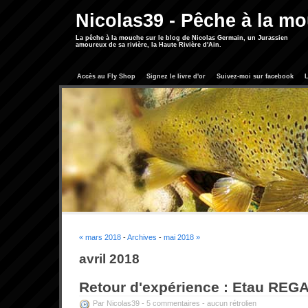
Nicolas39 - Pêche à la m
La pêche à la mouche sur le blog de Nicolas Germain, un Jurassien
amoureux de sa rivière, la Haute Rivière d'Ain.
Accès au Fly Shop
Signez le livre d'or
Suivez-moi sur facebook
L
« mars 2018
-
Archives
-
mai 2018 »
avril 2018
Retour d'expérience : Etau REGA
Par Nicolas39 -
5 commentaires
-
aucun rétrolien