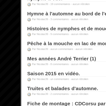
Par Nicolas39 -
19 commentaires
-
aucun rétrolien
Hymne à l'automne au bord de l'
Par Nicolas39 -
3 commentaires
-
aucun rétrolien
Histoires de nymphes et de mouc
Par Nicolas39 -
9 commentaires
-
aucun rétrolien
Pêche à la mouche en lac de mo
Par Nicolas39 -
aucun commentaire
-
aucun rétrolien
Mes années André Terrier (1)
Par Nicolas39 -
8 commentaires
-
aucun rétrolien
Saison 2015 en vidéo.
Par Nicolas39 -
un commentaire
-
aucun rétrolien
Truites et balades d'automne.
Par Nicolas39 -
2 commentaires
-
aucun rétrolien
Fiche de montage : CDCorsu par