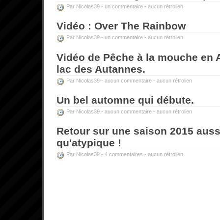
Par Nicolas39 -
un commentaire
-
aucun rétrolien
Vidéo : Over The Rainbow
Par Nicolas39 -
un commentaire
-
aucun rétrolien
Vidéo de Pêche à la mouche en A
lac des Autannes.
Par Nicolas39 -
aucun commentaire
-
aucun rétrolien
Un bel automne qui débute.
Par Nicolas39 -
aucun commentaire
-
aucun rétrolien
Retour sur une saison 2015 auss
qu'atypique !
Par Nicolas39 -
4 commentaires
-
aucun rétrolien