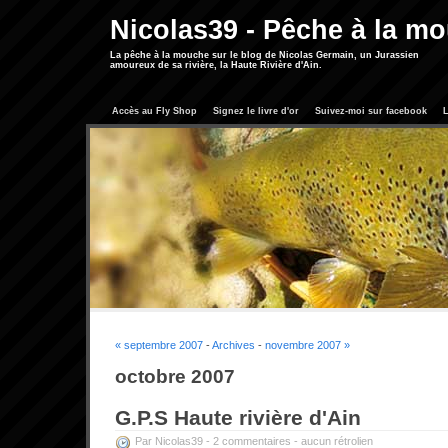
Nicolas39 - Pêche à la m
La pêche à la mouche sur le blog de Nicolas Germain, un Jurassien
amoureux de sa rivière, la Haute Rivière d'Ain.
Accès au Fly Shop
Signez le livre d'or
Suivez-moi sur facebook
L
« septembre 2007
-
Archives
-
novembre 2007 »
octobre 2007
G.P.S Haute rivière d'Ain
Par Nicolas39 -
2 commentaires
-
aucun rétrolien