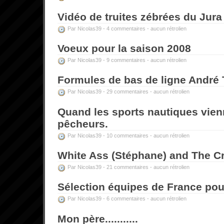
Vidéo de truites zébrées du Jura
Par Nicolas39 -
4 commentaires
-
aucun rétrolien
Voeux pour la saison 2008
Par Nicolas39 -
9 commentaires
-
aucun rétrolien
Formules de bas de ligne André T
Par Nicolas39 -
29 commentaires
-
aucun rétrolien
Quand les sports nautiques vien
pêcheurs.
Par Nicolas39 -
10 commentaires
-
aucun rétrolien
White Ass (Stéphane) and The Cr
Par Nicolas39 -
21 commentaires
-
aucun rétrolien
Sélection équipes de France pou
Par Nicolas39 -
6 commentaires
-
aucun rétrolien
Mon père...........