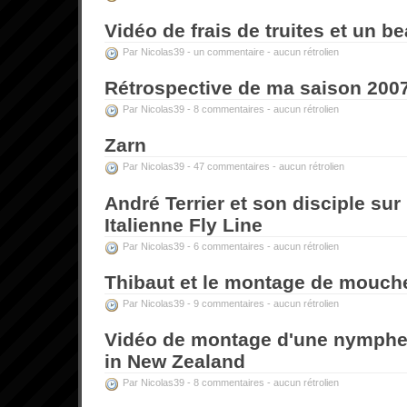
Vidéo de frais de truites et un 
Par Nicolas39 -
un commentaire
-
aucun rétrolien
Rétrospective de ma saison 200
Par Nicolas39 -
8 commentaires
-
aucun rétrolien
Zarn
Par Nicolas39 -
47 commentaires
-
aucun rétrolien
André Terrier et son disciple sur
Italienne Fly Line
Par Nicolas39 -
6 commentaires
-
aucun rétrolien
Thibaut et le montage de mouch
Par Nicolas39 -
9 commentaires
-
aucun rétrolien
Vidéo de montage d'une nymphe
in New Zealand
Par Nicolas39 -
8 commentaires
-
aucun rétrolien