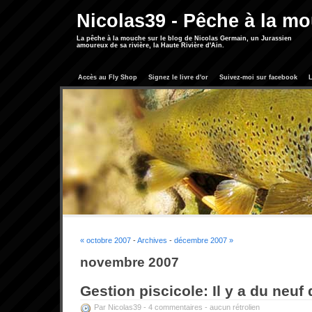
Nicolas39 - Pêche à la m
La pêche à la mouche sur le blog de Nicolas Germain, un Jurassien
amoureux de sa rivière, la Haute Rivière d'Ain.
Accès au Fly Shop
Signez le livre d'or
Suivez-moi sur facebook
L
« octobre 2007
-
Archives
-
décembre 2007 »
novembre 2007
Gestion piscicole: Il y a du neuf
Par Nicolas39 -
4 commentaires
-
aucun rétrolien