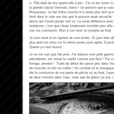
ci. Elle était de dos quand elle a pris. J’ai vu les ouïes s’o
la grande classe Germain, bravo ! Un poisson que je sui
Rhooooooo. Le fait d’être couché m’a rendu plus lent au le
ferré dans le vide une fois que le poisson avait recraché.
alevin qui n'avait jamais rien vu. La seule différence ave
tentatives, c’est que j’étais totalement invisible pour elle 
cas ma conclusion. Rien à voir avec la nymphe au final.
Je suis resté là en rigolant de mon échec. Et puis bien al
plus petit est venu sur le même poste juste après. Exac
Quand ça veut réussir…
Je ne me suis pas fait prier. J’ai relancé mon petit gamma
précédente, est venue le cueillir comme une fleur ! Par co
ferrage, pendue ! Truite de début de saison pris dans l’e
de muscles et très en colère ! Un combat vif et énergique.
été la conclusion de ma partie de pêche où au final, j’a
de deux minutes dans l’eau, mais que de plaisir j’ai pris ce