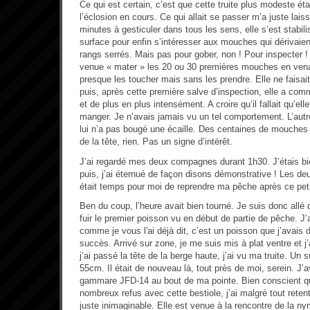
Ce qui est certain, c’est que cette truite plus modeste ét
l’éclosion en cours. Ce qui allait se passer m’a juste lai
minutes à gesticuler dans tous les sens, elle s’est stabili
surface pour enfin s’intéresser aux mouches qui dérivaie
rangs serrés. Mais pas pour gober, non ! Pour inspecter ! 
venue « mater » les 20 ou 30 premières mouches en venan
presque les toucher mais sans les prendre. Elle ne faisait
puis, après cette première salve d’inspection, elle a co
et de plus en plus intensément. A croire qu’il fallait qu’el
manger. Je n’avais jamais vu un tel comportement. L’aut
lui n’a pas bougé une écaille. Des centaines de mouches
de la tête, rien. Pas un signe d’intérêt.
J’ai regardé mes deux compagnes durant 1h30. J’étais bien
puis, j’ai éternué de façon disons démonstrative ! Les deux
était temps pour moi de reprendre ma pêche après ce peti
Ben du coup, l’heure avait bien tourné. Je suis donc allé dir
fuir le premier poisson vu en début de partie de pêche. J’
comme je vous l'ai déjà dit, c’est un poisson que j’avais 
succès. Arrivé sur zone, je me suis mis à plat ventre et j
j’ai passé la tête de la berge haute, j’ai vu ma truite. Un
55cm. Il était de nouveau là, tout près de moi, serein. J’
gammare JFD-14 au bout de ma pointe. Bien conscient qu
nombreux refus avec cette bestiole, j’ai malgré tout reten
juste inimaginable. Elle est venue à la rencontre de la n