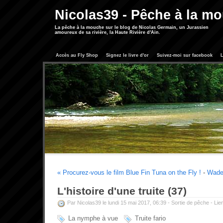
Nicolas39 - Pêche à la m
La pêche à la mouche sur le blog de Nicolas Germain, un Jurassien
amoureux de sa rivière, la Haute Rivière d'Ain.
Accès au Fly Shop
Signez le livre d'or
Suivez-moi sur facebook
L
« Procurez-vous le film Blue Fin Tuna on the Fly !
-
Wade
L'histoire d'une truite (37)
Par Nicolas39 le lundi 15 mai 2017, 06:39 -
Sortie de pêche
-
Lie
La nymphe à vue
Truite fario