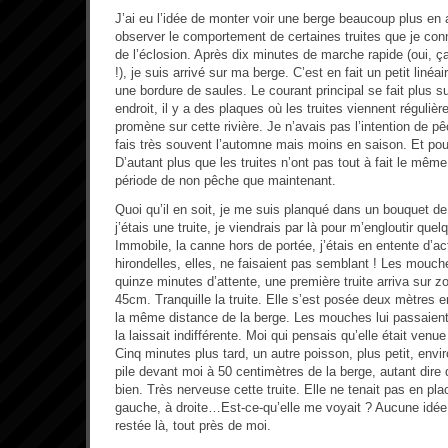
J’ai eu l’idée de monter voir une berge beaucoup plus en a
observer le comportement de certaines truites que je con
de l’éclosion. Après dix minutes de marche rapide (oui, ça 
!), je suis arrivé sur ma berge. C’est en fait un petit linéai
une bordure de saules. Le courant principal se fait plus su
endroit, il y a des plaques où les truites viennent réguli
promène sur cette rivière. Je n’avais pas l’intention de pê
fais très souvent l’automne mais moins en saison. Et pourt
D’autant plus que les truites n’ont pas tout à fait le mê
période de non pêche que maintenant.
Quoi qu’il en soit, je me suis planqué dans un bouquet d
j’étais une truite, je viendrais par là pour m’engloutir q
Immobile, la canne hors de portée, j’étais en entente d’a
hirondelles, elles, ne faisaient pas semblant ! Les mouch
quinze minutes d’attente, une première truite arriva sur 
45cm. Tranquille la truite. Elle s’est posée deux mètres 
la même distance de la berge. Les mouches lui passaient
la laissait indifférente. Moi qui pensais qu’elle était venu
Cinq minutes plus tard, un autre poisson, plus petit, envir
pile devant moi à 50 centimètres de la berge, autant dire 
bien. Très nerveuse cette truite. Elle ne tenait pas en pla
gauche, à droite…Est-ce-qu’elle me voyait ? Aucune idée.
restée là, tout près de moi.