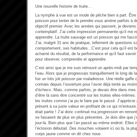
Une nouvelle histoire de truite...
La nymphe à vue est un mode de pêche bien à part. Être da
poisson pour tenter de le prendre vous amène parfois à d
objectif premier. Avec les années qui passent, je deviens
contemplatif. J’ai cette impression permanente qu’il me r
apprendre. La truite sauvage est un poisson qui me fasci
J’ai, malgré 31 ans de pratique, tellement de questions 
comportement, ses habitudes...C’est pour cela qu’il est b
acharné du résultat, de la performance et qu’il faut savoir
pour observer, comprendre et apprendre.
C’est ainsi que je me suis retrouvé un après-midi par te
l’eau. Alors que je progressais tranquillement le long de la
fuir un très joli poisson par maladresse. Une réelle gaffe 
connais depuis l’ouverture pour l’avoir déjà tenté au moin
d’échecs. Mais, comme parfois, je devais être dans me
d’être là sans être concentré sur les truites elles-mêmes.
les truites comme j’ai pu le faire par le passé. J’appréci
présent à sa juste valeur en profitant de ce qui m'entoure. Q
était partie ! J’ai donc continué ma progression en remonta
se faisaient de plus en plus présentes. Je dois dire que j
jour-là. Bien plus que l’an passé au même endroit. Elles n’
l’éclosion débutait. Des mouches volaient ici où là, la plu
corps jaune comme on dit chez nous.