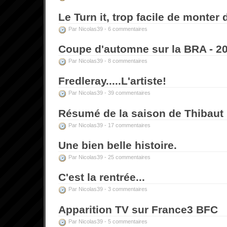
Le Turn it, trop facile de monte
Par Nicolas39 -
6 commentaires
Coupe d'automne sur la BRA - 2
Par Nicolas39 -
8 commentaires
Fredleray.....L'artiste!
Par Nicolas39 -
39 commentaires
Résumé de la saison de Thibaut
Par Nicolas39 -
17 commentaires
Une bien belle histoire.
Par Nicolas39 -
25 commentaires
C'est la rentrée...
Par Nicolas39 -
3 commentaires
Apparition TV sur France3 BFC
Par Nicolas39 -
5 commentaires