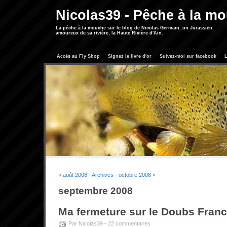
Nicolas39 - Pêche à la m
La pêche à la mouche sur le blog de Nicolas Germain, un Jurassien
amoureux de sa rivière, la Haute Rivière d'Ain.
Accès au Fly Shop
Signez le livre d'or
Suivez-moi sur facebook
L
« août 2008
-
Archives
-
octobre 2008 »
septembre 2008
Ma fermeture sur le Doubs Fran
Par Nicolas39 -
22 commentaires