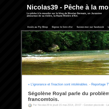
Nicolas39 - Pêche à la m
La pêche à la mouche sur le blog de Nicolas Germain, un Jurassien
amoureux de sa rivière, la Haute Rivière d'Ain.
Accès au Fly Shop
Signez le livre d'or
Suivez-moi sur facebook
L
« L'ignorance et l'inaction sont intolérables.
-
Reportage T
Ségolène Royal parle du problèm
francomtois.
Par Nicolas39 le jeudi 15 mai 2014, 20:07 -
Gestion piscicole
-
Li