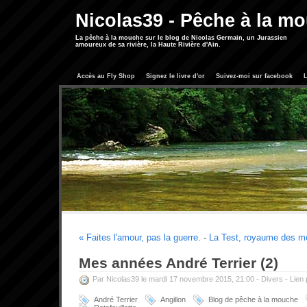
Nicolas39 - Pêche à la m
La pêche à la mouche sur le blog de Nicolas Germain, un Jurassien
amoureux de sa rivière, la Haute Rivière d'Ain.
Accès au Fly Shop
Signez le livre d'or
Suivez-moi sur facebook
L
« Faites l'amour, pas la guerre.
-
La Test, royaume des m
Mes années André Terrier (2)
Par Nicolas39 le mardi 17 novembre 2015, 21:00 -
Divers
-
Lien
André Terrier
Angillon
Blog de pêche à la mouche