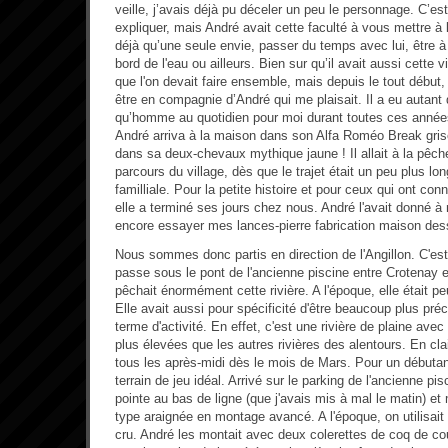
veille, j’avais déjà pu déceler un peu le personnage. C’est 
expliquer, mais André avait cette faculté à vous mettre à l
déjà qu’une seule envie, passer du temps avec lui, être à
bord de l'eau ou ailleurs. Bien sur qu’il avait aussi cette 
que l'on devait faire ensemble, mais depuis le tout début,
être en compagnie d’André qui me plaisait. Il a eu autant
qu’homme au quotidien pour moi durant toutes ces année
André arriva à la maison dans son Alfa Roméo Break gris
dans sa deux-chevaux mythique jaune ! Il allait à la pêc
parcours du village, dès que le trajet était un peu plus long
familliale. Pour la petite histoire et pour ceux qui ont co
elle a terminé ses jours chez nous. André l'avait donné 
encore essayer mes lances-pierre fabrication maison dess
Nous sommes donc partis en direction de l'Angillon. C'est u
passe sous le pont de l'ancienne piscine entre Crotenay
pêchait énormément cette rivière. A l'époque, elle était p
Elle avait aussi pour spécificité d'être beaucoup plus préc
terme d'activité. En effet, c'est une rivière de plaine av
plus élevées que les autres rivières des alentours. En clai
tous les après-midi dès le mois de Mars. Pour un débutan
terrain de jeu idéal. Arrivé sur le parking de l'ancienne pi
pointe au bas de ligne (que j'avais mis à mal le matin) e
type araignée en montage avancé. A l'époque, on utilisa
cru. André les montait avec deux colerettes de coq de co