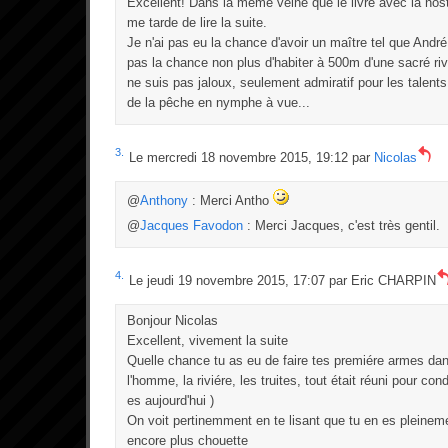
Excellent! Dans la même veine que le livre avec la nosta
me tarde de lire la suite.
Je n'ai pas eu la chance d'avoir un maître tel que André
pas la chance non plus d'habiter à 500m d'une sacré riv
ne suis pas jaloux, seulement admiratif pour les talents
de la pêche en nymphe à vue...
3.
Le mercredi 18 novembre 2015, 19:12 par
Nicolas
@
Anthony
: Merci Antho
@
Jacques Favodon
: Merci Jacques, c'est très gentil.
4.
Le jeudi 19 novembre 2015, 17:07 par
Eric CHARPIN
Bonjour Nicolas
Excellent, vivement la suite
Quelle chance tu as eu de faire tes premiére armes dans
l'homme, la riviére, les truites, tout était réuni pour con
es aujourd'hui )
On voit pertinemment en te lisant que tu en es pleineme
encore plus chouette