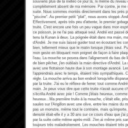
souviens plus de la météo ce jour là, ni même du niveau de
complétement absent de ma mémoire. Par contre, je me s
suite. Nous sommes montés directement dans les prés p
"piscine". Au premier petit "plat", nous avons stoppé. Andr
Effectivement, après très peu d'attente, le premier gobage
truite. C'est encore une fois un peu vague dans mon espr
ce poisson, je ne l'ai pas attaqué seul. André est passé 
tenu la Kunan à deux. La poignée était dans ma main, ma
d'André. Je me suis laissé guider tout en écoutant les con
bien, tellement mieux que le matin lorsque j'étais seul. 
mon geste en bloquant mon poignet de façon à faire plaque
l'eau. La mouche se posera dans l'alignement du bas de li
de bien pêcher, j'en oubliais la main directive d'André. L
avec une flottaison haute due à son montage avancé. Les t
l'apprendrais avec le temps, étaient très sympathiques. C
règle. La mouche arriva au bon endroit lorsqu'elle dispa
par la truite. J'ai eu le réflexe de ferrer, tout comme Andr
main. Je peux vous dire que cette truite n'avait aucune cha
s'écrilla André avec joie ! Comme j'étais heureux, comme
heureux...Ma première truite à la mouche, c'était elle, pr
saules sur l'Angillon avec une olive, entre les mains du ma
pas un monstre, même tout le contraire, mais qu'importe, c
densité était-elle il y a 30 ans sur ce cours d'eau que j'ai
par la suite cette même après-midi. J'en ai même pris san
toujours très maladroitement. Les mouches étaient très p