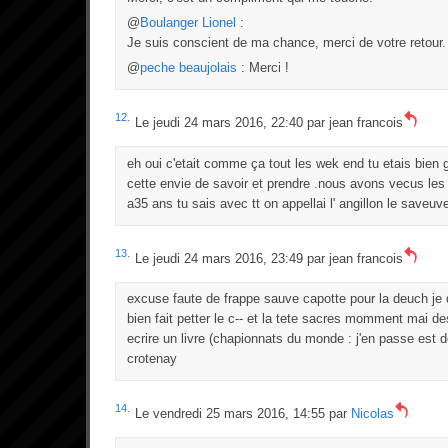
@
Boulanger Lionel
:
Je suis conscient de ma chance, merci de votre retour.
@
peche beaujolais
: Merci !
12.
Le jeudi 24 mars 2016, 22:40 par
jean francois
eh oui c'etait comme ça tout les wek end tu etais bien 
cette envie de savoir et prendre .nous avons vecus les b
a35 ans tu sais avec tt on appellai l' angillon le saveuv
13.
Le jeudi 24 mars 2016, 23:49 par
jean francois
excuse faute de frappe sauve capotte pour la deuch je d
bien fait petter le c-- et la tete sacres momment mai d
ecrire un livre (chapionnats du monde : j'en passe est
crotenay
14.
Le vendredi 25 mars 2016, 14:55 par
Nicolas