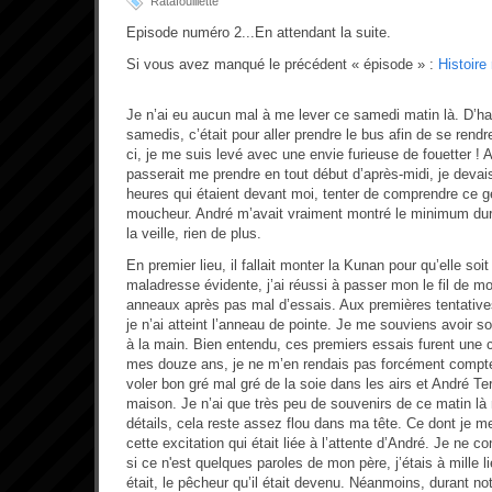
Ratafouillette
Episode numéro 2...En attendant la suite.
Si vous avez manqué le précédent « épisode » :
Histoire
Je n’ai eu aucun mal à me lever ce samedi matin là. D’h
samedis, c’était pour aller prendre le bus afin de se rendr
ci, je me suis levé avec une envie furieuse de fouetter ! A
passerait me prendre en tout début d’après-midi, je devai
heures qui étaient devant moi, tenter de comprendre ce ge
moucheur. André m’avait vraiment montré le minimum dur
la veille, rien de plus.
En premier lieu, il fallait monter la Kunan pour qu’elle soi
maladresse évidente, j’ai réussi à passer mon le fil de m
anneaux après pas mal d’essais. Aux premières tentative
je n’ai atteint l’anneau de pointe. Je me souviens avoir s
à la main. Bien entendu, ces premiers essais furent une 
mes douze ans, je ne m’en rendais pas forcément compte. 
voler bon gré mal gré de la soie dans les airs et André Terri
maison. Je n’ai que très peu de souvenirs de ce matin là
détails, cela reste assez flou dans ma tête. Ce dont je me
cette excitation qui était liée à l’attente d’André. Je ne c
si ce n'est quelques paroles de mon père, j’étais à mille l
était, le pêcheur qu’il était devenu. Néanmoins, durant no