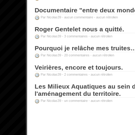
Documentaire "entre deux mond
Par Nicolas39 -
aucun commentaire
-
aucun rétrolien
Roger Gentelet nous a quitté.
Par Nicolas39 -
3 commentaires
-
aucun rétrolien
Pourquoi je relâche mes truites
Par Nicolas39 -
20 commentaires
-
aucun rétrolien
Veirières, encore et toujours.
Par Nicolas39 -
2 commentaires
-
aucun rétrolien
Les Milieux Aquatiques au sein 
l'aménagement du territoire.
Par Nicolas39 -
un commentaire
-
aucun rétrolien