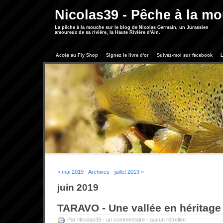
Nicolas39 - Pêche à la m
La pêche à la mouche sur le blog de Nicolas Germain, un Jurassien
amoureux de sa rivière, la Haute Rivière d'Ain.
Accès au Fly Shop
Signez le livre d'or
Suivez-moi sur facebook
L
« mai 2019
-
Archives
-
juillet 2019 »
juin 2019
TARAVO - Une vallée en héritage
Par Nicolas39 -
un commentaire
-
aucun rétrolien