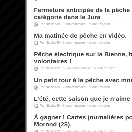
Fermeture anticipée de la pêche
catégorie dans le Jura
Par Nicolas39 -
9 commentaires
-
aucun rétrolien
Ma matinée de pêche en vidéo.
Par Nicolas39 -
2 commentaires
-
aucun rétrolien
Pêche électrique sur la Bienne, 
volontaires !
Par Nicolas39 -
aucun commentaire
-
aucun rétrolien
Un petit tour à la pêche avec mo
Par Nicolas39 -
2 commentaires
-
aucun rétrolien
L’été, cette saison que je n’aime
Par Nicolas39 -
8 commentaires
-
aucun rétrolien
À gagner ! Cartes journalières p
Morond (25).
Par Nicolas39 -
aucun commentaire
-
aucun rétrolien