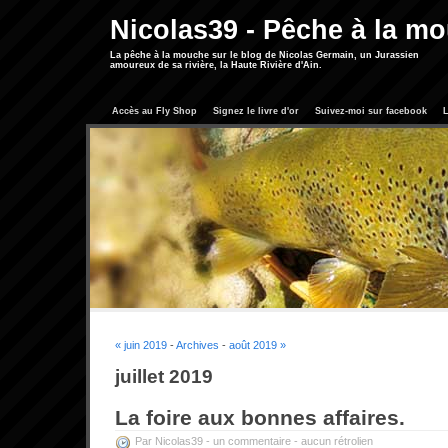
Nicolas39 - Pêche à la m
La pêche à la mouche sur le blog de Nicolas Germain, un Jurassien
amoureux de sa rivière, la Haute Rivière d'Ain.
Accès au Fly Shop
Signez le livre d'or
Suivez-moi sur facebook
L
« juin 2019
-
Archives
-
août 2019 »
juillet 2019
La foire aux bonnes affaires.
Par Nicolas39 -
un commentaire
-
aucun rétrolien