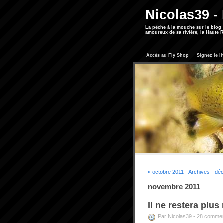
Nicolas39 -
La pêche à la mouche sur le blog
amoureux de sa rivière, la Haute R
Accès au Fly Shop
Signez le li
« octobre 2011
-
Archives
-
déc
novembre 2011
Il ne restera plus
Par Nicolas39 -
28 commen