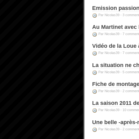
Emission passion
Par Nicolas39 -
3 comment
Au Martinet avec 
Par Nicolas39 -
7 comment
Vidéo de la Loue 
Par Nicolas39 -
7 comment
La situation ne c
Par Nicolas39 -
5 comment
Fiche de montage
Par Nicolas39 -
2 comment
La saison 2011 de
Par Nicolas39 -
10 commen
Une belle -après-
Par Nicolas39 -
2 comment