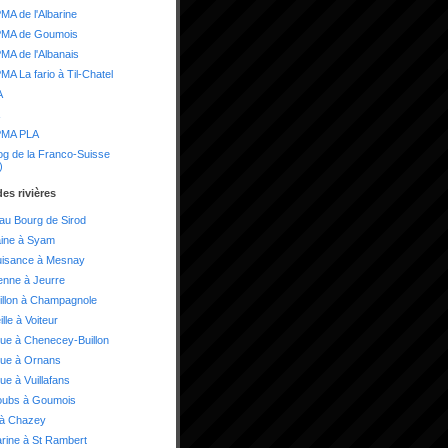
A de l'Albarine
MA de Goumois
A de l'Albanais
A La fario à Til-Chatel
A
MA PLA
og de la Franco-Suisse
)
es rivières
 au Bourg de Sirod
aine à Syam
uisance à Mesnay
enne à Jeurre
illon à Champagnole
lle à Voiteur
ue à Chenecey-Buillon
oue à Ornans
ue à Vuillafans
oubs à Goumois
 à Chazey
arine à St Rambert