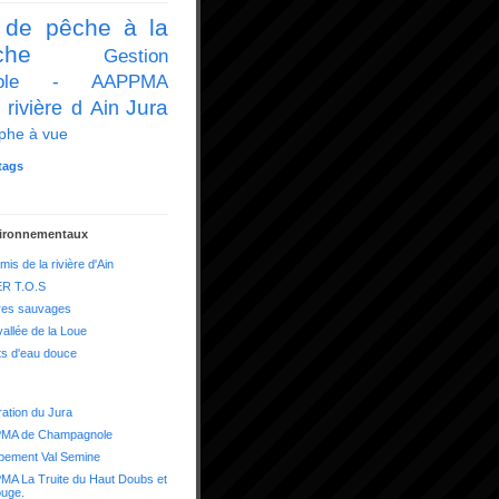
 de pêche à la
che
Gestion
icole - AAPPMA
Jura
 rivière d Ain
phe à vue
tags
vironnementaux
mis de la rivière d'Ain
R T.O.S
res sauvages
vallée de la Loue
ts d'eau douce
ation du Jura
MA de Champagnole
pement Val Semine
A La Truite du Haut Doubs et
ouge.