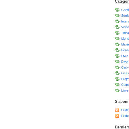
Catégor
Gesti
Sorti
Inter
Vidé
Thiba
Mont
Matér
Pensé
Livre
Diver
Club
Gaz d
Proje
Compé
Livre 
S'abonn
Fil de
Fil d
Derniers