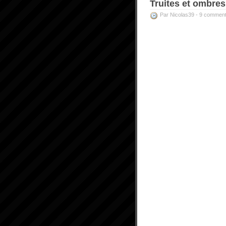
Truites et ombre
Par Nicolas39 -
9 comment