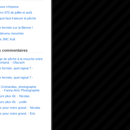
use s'impose.
o 970 de juillet et août.
uoi faut-il laisser la pêche
 fermée sur la Bienne !
 devenu meurtrier.
e JMC Kult
s commentaires
e de pêche à la mouche entre
ontana. - Ufacash
 fermée, quel signal ? -
 fermée, quel signal ? -
 Grimardias, photographe
x. - Fanny Amz Photographie
urs plus tôt. - Nicolas
urs plus tôt. - yodin
s pour notre grand. - Nicolas
s pour notre grand. - Eric