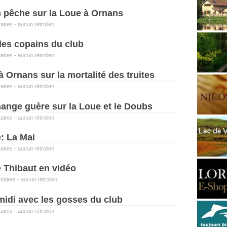
 pêche sur la Loue à Ornans
aires
-
aucun rétrolien
les copains du club
aires
-
aucun rétrolien
à Ornans sur la mortalité des truites
aires
-
aucun rétrolien
hange guère sur la Loue et le Doubs
aires
-
aucun rétrolien
: La Mai
aires
-
aucun rétrolien
 Thibaut en vidéo
taires
-
aucun rétrolien
midi avec les gosses du club
aires
-
aucun rétrolien