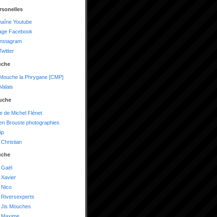
rsonelles
haîne Youtube
age Facebook
instagram
witter
uche
 Mouche la Phrygane [CMP]
alais
uche
te de Michel Flénet
n Brouste photographies
ip
Christian
uche
 Gaël
 Xavier
 Nico
 Riversexperts
 Jis Mouches
 Maxime