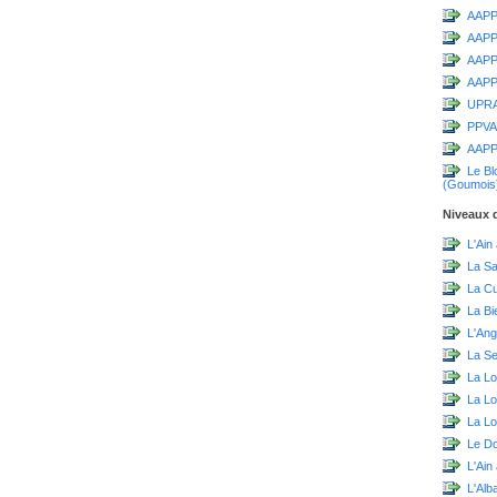
AAPPM
AAPP
AAPPM
AAPPM
UPR
PPVA
AAPP
Le Bl
(Goumois
Niveaux d
L'Ain
La S
La C
La Bi
L'Ang
La Sei
La Lo
La L
La Lo
Le D
L'Ain
L'Alb