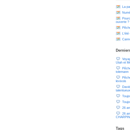
La pa
Numér
Pourq
ouverte ?
Pêche
L'été
Cann
Dernier
Voyag
Utah et M
Pêche
tolemann
Pêche
levixois
David
talentueu
Toujo
Toujo
26 an
26 an
CHARPIN
Tags