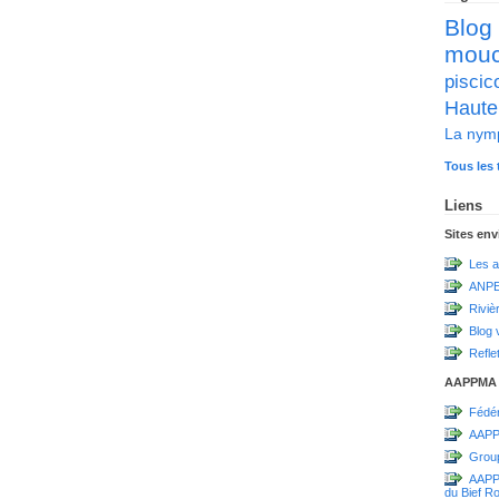
Blog
mou
pisc
Haute
La nym
Tous les 
Liens
Sites en
Les a
ANPE
Riviè
Blog 
Refle
AAPPMA
Fédér
AAPP
Grou
AAPPM
du Bief R