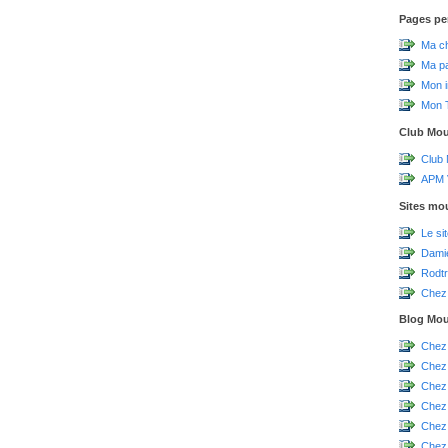
Pages pe
Ma c
Ma p
Mon 
Mon T
Club Mo
Club
APM V
Sites mo
Le si
Damie
Rodtr
Chez 
Blog Mo
Chez
Chez
Chez
Chez
Chez
Chez