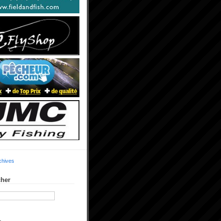
chives
her