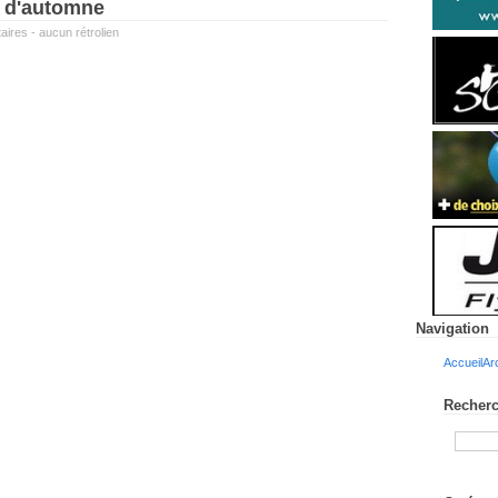
s d'automne
aires
-
aucun rétrolien
Navigation
Accueil
Ar
Recherc