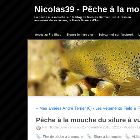
Nicolas39 - Pêche à la m
La pêche à la mouche sur le blog de Nicolas Germain, un Jurassien
amoureux de sa rivière, la Haute Rivière d'Ain.
Accès au Fly Shop
Signez le livre d'or
Suivez-moi sur facebook
L
« Mes années André Terrier (6)
-
Les vêtements Field & Fi
Pêche à la mouche du silure à vu
Par Nicolas39 le vendredi 25 novembre 2016, 12:23 -
Vidéos
-
L
Film de pêche à la mouche
Silure à la mouche
Vidé