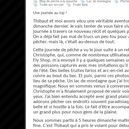
Blog de pêche à la mouche
Lac de montagne
Pêche
Truite arc-en-ciel
Truite fario
Une journée au top !
Thibaut et moi avons vécu une véritable aventu
dimanche dernier. Je vais tenter de vous faire vi
journée à travers ce nouveau récit et quelques 
On a déjà fait pas mal de trucs un peu fou pour a
pêcher, mais là, c’était au-dessus de tout.
Cette journée de pêche a vu le jour suite à un ret
Christophe, qui, comme de nombreux utilisateu
Fly Shop, m’a envoyé il y a quelques semaines 
des poissons capturés avec mes imitations qu’il 
de l’été. Des belles truites farios et arc-en-ciel 
cuivre au bout du bec. Et puis, parmi ces photos,
lieu de sa pêche. Un lac de montagne que j’ai tr
magnifique. Nous en sommes venus à converser s
Christophe m’a finalement proposé de venir voi
yeux. J’ai bien entendu accepté avec grand plaisi
adorons pêcher ces endroits souvent paradisiaq
belle et si hostile à la fois. Le fait d’être accom
un grand plus pour nous gens de la plaine.
Nous sommes partis à 5 heures dimanche matin 
fine. C’est Thibaut qui a pris le volant pour déb