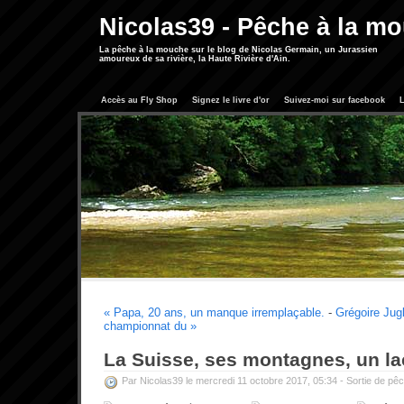
Nicolas39 - Pêche à la m
La pêche à la mouche sur le blog de Nicolas Germain, un Jurassien
amoureux de sa rivière, la Haute Rivière d'Ain.
Accès au Fly Shop
Signez le livre d'or
Suivez-moi sur facebook
L
« Papa, 20 ans, un manque irremplaçable.
-
Grégoire Jugl
championnat du »
La Suisse, ses montagnes, un la
Par Nicolas39 le mercredi 11 octobre 2017, 05:34 -
Sortie de pê