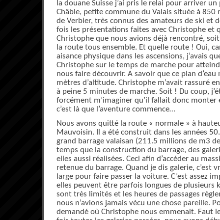
la douane Suisse j’ai pris le relai pour arriver u
Châble, petite commune du Valais située à 850 m
de Verbier, très connus des amateurs de ski et 
fois les présentations faites avec Christophe et 
Christophe que nous avions déjà rencontré, soit
la route tous ensemble. Et quelle route ! Oui, 
aisance physique dans les ascensions, j’avais qu
Christophe sur le temps de marche pour atteindre
nous faire découvrir. A savoir que ce plan d’eau 
mètres d’altitude. Christophe m’avait rassuré en
à peine 5 minutes de marche. Soit ! Du coup, j’é
forcément m’imaginer qu’il fallait donc monter e
c’est là que l’aventure commence…
Nous avons quitté la route « normale » à haute
Mauvoisin. Il a été construit dans les années 50
grand barrage valaisan (211.5 millions de m3 d
temps que la construction du barrage, des galer
elles aussi réalisées. Ceci afin d’accéder au mass
retenue du barrage. Quand je dis galerie, c’est v
large pour faire passer la voiture. C’est assez 
elles peuvent être parfois longues de plusieurs 
sont très limités et les heures de passages règl
nous n’avions jamais vécu une chose pareille. P
demandé où Christophe nous emmenait. Faut le v