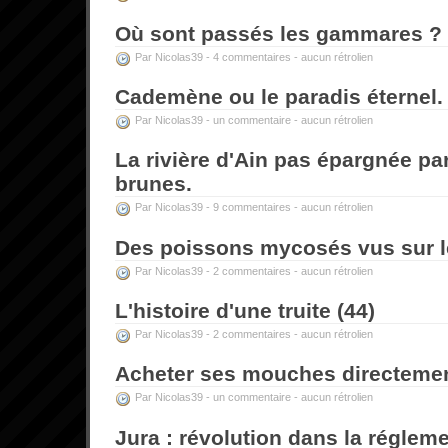
Où sont passés les gammares ?
Par Nicolas39 -
4 commentaires
-
aucun rétrolien
Cademène ou le paradis éternel.
Par Nicolas39 -
un commentaire
-
aucun rétrolien
La rivière d'Ain pas épargnée pa
brunes.
Par Nicolas39 -
9 commentaires
-
aucun rétrolien
Des poissons mycosés vus sur l
Par Nicolas39 -
2 commentaires
-
aucun rétrolien
L'histoire d'une truite (44)
Par Nicolas39 -
2 commentaires
-
aucun rétrolien
Acheter ses mouches directement
Par Nicolas39 -
un commentaire
-
aucun rétrolien
Jura : révolution dans la réglemen