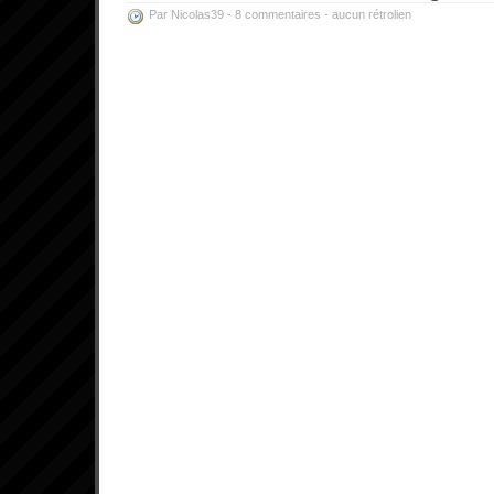
Par Nicolas39 -
8 commentaires
-
aucun rétrolien