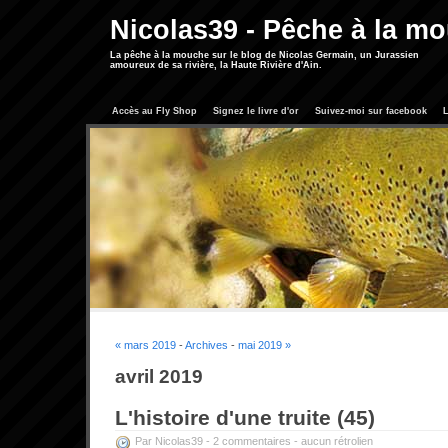
Nicolas39 - Pêche à la m
La pêche à la mouche sur le blog de Nicolas Germain, un Jurassien
amoureux de sa rivière, la Haute Rivière d'Ain.
Accès au Fly Shop
Signez le livre d'or
Suivez-moi sur facebook
L
« mars 2019
-
Archives
-
mai 2019 »
avril 2019
L'histoire d'une truite (45)
Par Nicolas39 -
2 commentaires
-
aucun rétrolien