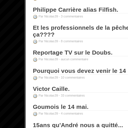
Philippe Carrière alias Filfish.
Par Nicolas39 -
3 commentaires
Et les professionnels de la pêch
ça????
Par Nicolas39 -
8 commentaires
Reportage TV sur le Doubs.
Par Nicolas39 -
aucun commentaire
Pourquoi vous devez venir le 14
Par Nicolas39 -
10 commentaires
Victor Caille.
Par Nicolas39 -
33 commentaires
Goumois le 14 mai.
Par Nicolas39 -
4 commentaires
15ans qu'André nous a quitté...