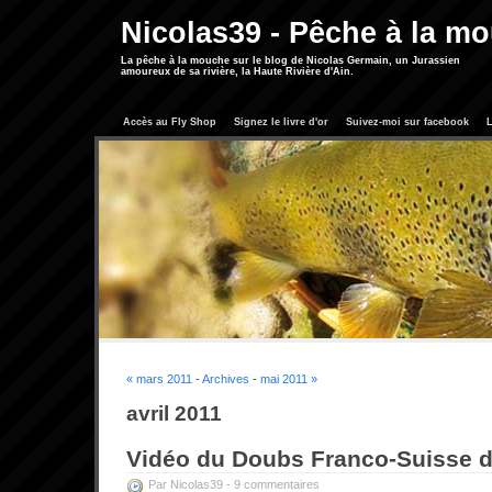
Nicolas39 - Pêche à la m
La pêche à la mouche sur le blog de Nicolas Germain, un Jurassien
amoureux de sa rivière, la Haute Rivière d'Ain.
Accès au Fly Shop
Signez le livre d'or
Suivez-moi sur facebook
L
« mars 2011
-
Archives
-
mai 2011 »
avril 2011
Vidéo du Doubs Franco-Suisse d'
Par Nicolas39 -
9 commentaires