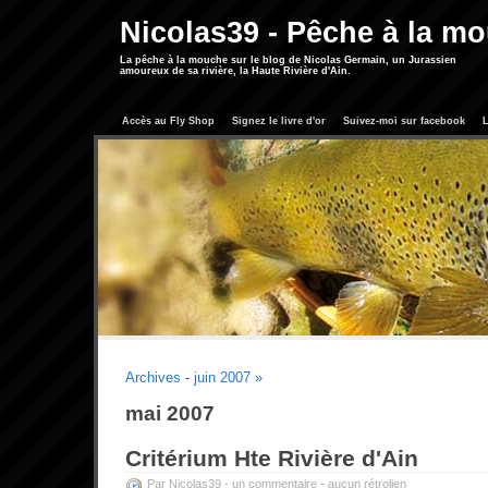
Nicolas39 - Pêche à la m
La pêche à la mouche sur le blog de Nicolas Germain, un Jurassien
amoureux de sa rivière, la Haute Rivière d'Ain.
Accès au Fly Shop
Signez le livre d'or
Suivez-moi sur facebook
L
Archives
-
juin 2007 »
mai 2007
Critérium Hte Rivière d'Ain
Par Nicolas39 -
un commentaire
-
aucun rétrolien