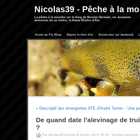
Nicolas39 - Pêche à la m
La pêche à la mouche sur le blog de Nicolas Germain, un Jurassien
amoureux de sa rivière, la Haute Rivière d'Ain.
Accès au Fly Shop
Signez le livre d'or
Suivez-moi sur facebook
L
« Descriptif des émergentes ATE d'André Terrier.
-
Une pe
De quand date l'alevinage de tru
?
Par Nicolas39 le lundi 26 février 2024, 06:34 -
Gestion piscicole