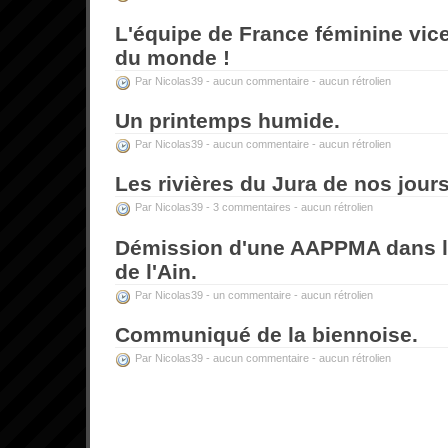
L'équipe de France féminine vi
du monde !
Par Nicolas39 -
aucun commentaire
-
aucun rétrolien
Un printemps humide.
Par Nicolas39 -
aucun commentaire
-
aucun rétrolien
Les rivières du Jura de nos jours
Par Nicolas39 -
3 commentaires
-
aucun rétrolien
Démission d'une AAPPMA dans l
de l'Ain.
Par Nicolas39 -
un commentaire
-
aucun rétrolien
Communiqué de la biennoise.
Par Nicolas39 -
aucun commentaire
-
aucun rétrolien