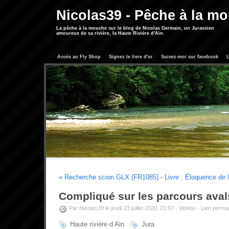
Nicolas39 - Pêche à la m
La pêche à la mouche sur le blog de Nicolas Germain, un Jurassien
amoureux de sa rivière, la Haute Rivière d'Ain.
Accès au Fly Shop
Signez le livre d'or
Suivez-moi sur facebook
L
« Recherche scion GLX (FR1085)
-
Livre : Éloquence de l
Compliqué sur les parcours aval
Par Nicolas39 le jeudi 23 juillet 2020, 21:57 -
Vidéos
-
Lien perma
Haute rivière d Ain
Jura