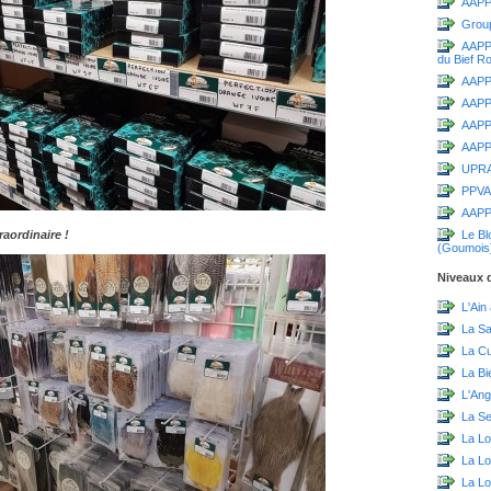
AAPP
Grou
AAPPM
du Bief R
AAPPM
AAPP
AAPPM
AAPPM
UPR
PPVA
AAPP
aordinaire !
Le Bl
(Goumois
Niveaux d
L'Ain
La S
La C
La Bi
L'Ang
La Sei
La Lo
La L
La Lo