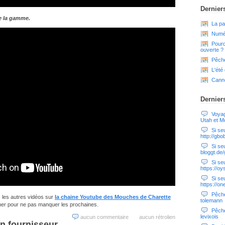
Derniers
e la gamme.
La pa
Numér
Pourq
ouverte ?
Pêche
L'été
Cann
Dernier
Voyag
Utah et M
Si seul
http://gbo
Si seu
bloggt.de
Si seul
https://oy
Si seul
https://o
Pêche
s les autres vidéos sur
la chaine Youtube des Mouches de Charette
tolemann
nner pour ne pas manquer les prochaines.
Pêche
levixois
aucun commentaire
aucun rétrolien
n fournisseur.