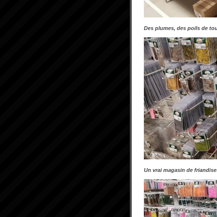
Des plumes, des poils de tou
Un vrai magasin de friandise