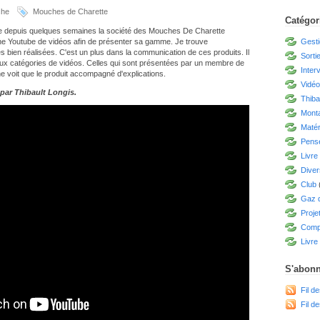
che
Mouches de Charette
Catégor
que depuis quelques semaines la société des Mouches De Charette
ne Youtube de vidéos afin de présenter sa gamme. Je trouve
Gesti
 bien réalisées. C'est un plus dans la communication de ces produits. Il
Sorti
deux catégories de vidéos. Celles qui sont présentées par un membre de
Inter
 ne voit que le produit accompagné d'explications.
Vidé
par Thibault Longis.
Thiba
Mont
Matér
Pensé
Livre
Diver
Club
Gaz d
Proje
Compé
Livre 
S'abonn
Fil de
Fil d