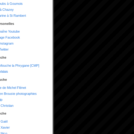
oubs à Goumois
 à Chazey
arine à St Rambert
rsonelles
haîne Youtube
age Facebook
instagram
witter
uche
 Mouche la Phrygane [CMP]
alais
uche
te de Michel Flénet
n Brouste photographies
ip
Christian
uche
 Gaël
 Xavier
 Nico