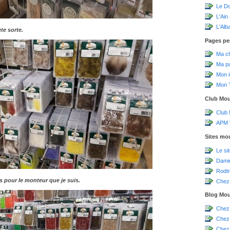
Le D
L'Ain
L'Alb
te sorte.
Pages pe
Ma c
Ma p
Mon 
Mon T
Club Mo
Club
APM V
Sites mo
Le si
Damie
Rodtr
s pour le monteur que je suis.
Chez 
Blog Mo
Chez
Chez
Chez