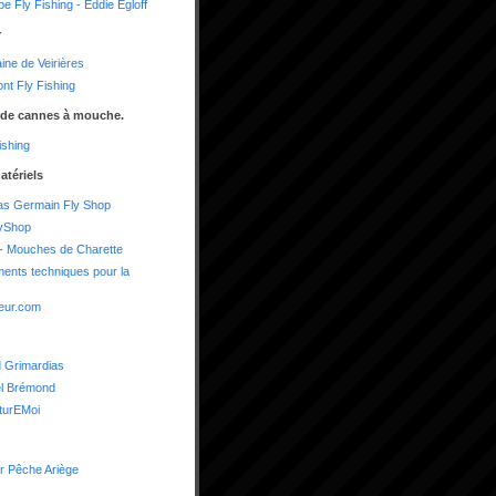
e Fly Fishing - Eddie Egloff
r
ne de Veirières
nt Fly Fishing
 de cannes à mouche.
shing
atériels
as Germain Fly Shop
yShop
- Mouches de Charette
ents techniques pour la
eur.com
 Grimardias
el Brémond
turEMoi
r Pêche Ariège