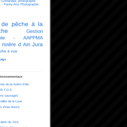
 Grimardias, photographe
x. - Fanny Amz Photographie
 de pêche à la
che
Gestion
icole - AAPPMA
Jura
 rivière d Ain
phe à vue
tags
vironnementaux
mis de la rivière d'Ain
R T.O.S
res sauvages
vallée de la Loue
ts d'eau douce
ation du Jura