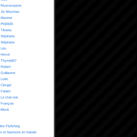
 Riversexperts
 Jis Mouches
 Maxime
Phil3665
 Tikawa
 Stéphane
 Stéphane
 Léo
 Hervé
 Thymdd57
 Robert
 Guillaume
 Ludo
Clerget
 Fabien
Le chat noir
 François
Alexis
ise Flyfishing
es et Saumons en Irlande