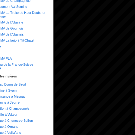
MA de Champagnole
pement Val Semine
A La Truite du Haut Doubs et
ouge.
A de l'Albarine
MA de Goumois
A de l'Albanais
A La fario à Til-Chatel
A
MA PLA
og de la Franco-Suisse
)
es rivières
 au Bourg de Sirod
aine à Syam
uisance à Mesnay
enne à Jeurre
illon à Champagnole
lle à Voiteur
ue à Chenecey-Buillon
oue à Ornans
ue à Vuillafans