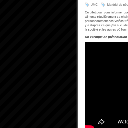
JMC
Matériel de pê
Ce billet pour vous informer 
alimente régulièrement sa chai
personnellement ces vidéos très
y a d'après ce que j'en ai vu 
la société et les autres où l'on
Un exemple de présentation 