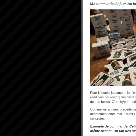
Ma commande du jour. Au bou
Pour le boulot justement, je n'e
rend plus heureux qu'un client
de ses boites. C'est hyper mot
Comme les années précédentes 
directement chez moi. Il suffi
contacter.
Exemple de commande. Celle-c
même besoin. Un fan des oli