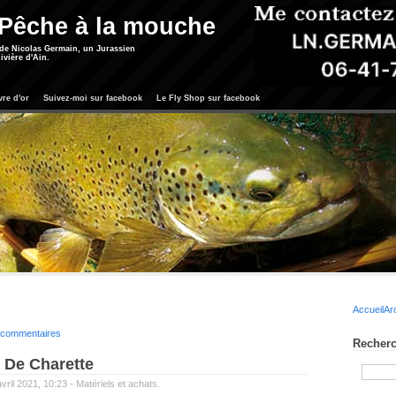
 Pêche à la mouche
 de Nicolas Germain, un Jurassien
ivière d'Ain.
vre d'or
Suivez-moi sur facebook
Le Fly Shop sur facebook
Accueil
Ar
s commentaires
Recherc
 De Charette
vril 2021, 10:23 -
Matériels et achats.