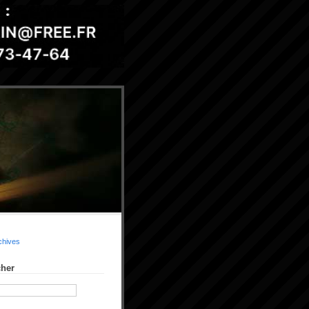
chives
her