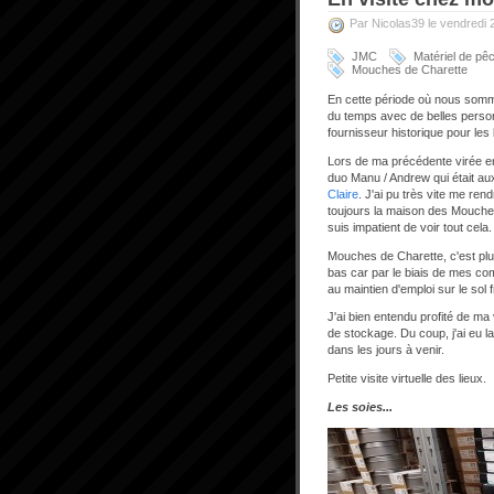
Par Nicolas39 le vendredi 
JMC
Matériel de pê
Mouches de Charette
En cette période où nous somme
du temps avec de belles person
fournisseur historique pour le
Lors de ma précédente virée en
duo Manu / Andrew qui était aux 
Claire
. J'ai pu très vite me re
toujours la maison des Mouches 
suis impatient de voir tout cel
Mouches de Charette, c'est plus 
bas car par le biais de mes co
au maintien d'emploi sur le sol 
J'ai bien entendu profité de m
de stockage. Du coup, j'ai eu l
dans les jours à venir.
Petite visite virtuelle des lieux.
Les soies...