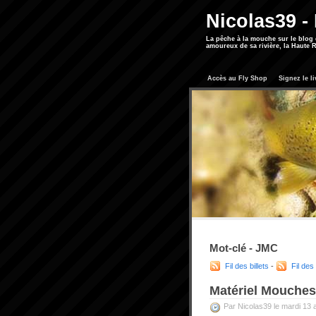
Nicolas39 -
La pêche à la mouche sur le blog
amoureux de sa rivière, la Haute R
Accès au Fly Shop
Signez le li
Mot-clé - JMC
Fil des billets
-
Fil de
Matériel Mouches
Par Nicolas39 le mardi 13 a