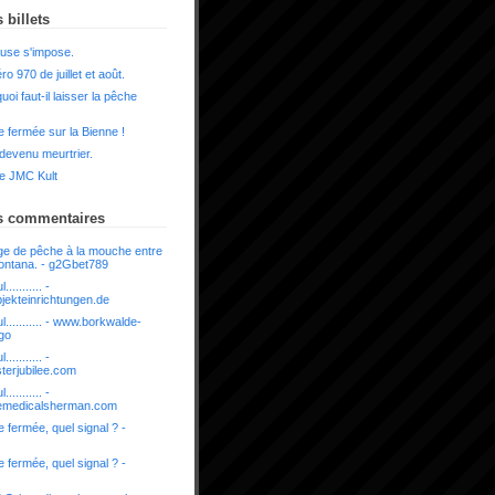
 billets
use s'impose.
o 970 de juillet et août.
uoi faut-il laisser la pêche
 fermée sur la Bienne !
 devenu meurtrier.
e JMC Kult
s commentaires
e de pêche à la mouche entre
ontana. - g2Gbet789
........... -
bjekteinrichtungen.de
l........... - www.borkwalde-
/go
........... -
sterjubilee.com
........... -
nemedicalsherman.com
 fermée, quel signal ? -
 fermée, quel signal ? -