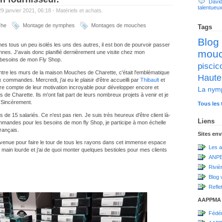
David
talentueu
29 janvier 2021, 06:18 -
Matériels et achats.
che
Montage de nymphes
Montages de mouches
Tags
Blog
s tous un peu isolés les uns des autres, il est bon de pourvoir passer
mou
nes. J'avais donc planifié dernièrement une visite chez mon
s besoins de mon Fly Shop.
pisc
tre les murs de la maison Mouches de Charette, c'était l'emblématique
Haute
commandes. Mercredi, j'ai eu le plaisir d'être accueilli par
Thibault
et
ndre compte de leur motivation incroyable pour développer encore et
La nym
de Charette. Ils m'ont fait part de leurs nombreux projets à venir et je
a. Sincèrement.
Tous les 
de 15 salariés. Ce n'est pas rien. Je suis très heureux d'être client là-
Liens
mmandes pour les besoins de mon fly Shop, je participe à mon échelle
français.
Sites en
a venue pour faire le tour de tous les rayons dans cet immense espace
Les a
a main lourde et j'ai de quoi monter quelques bestioles pour mes clients
ANPE
Riviè
Blog 
Refle
AAPPMA
Fédér