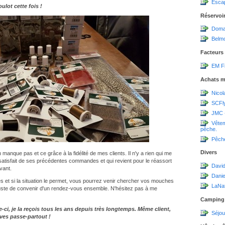
Escap
lot cette fois !
Réservoi
Domai
Belmo
Facteurs
EM Fi
Achats m
Nicol
SCFl
JMC 
Vêtem
pêche.
Pêch
Divers
n manque pas et ce grâce à la fidélité de mes clients. Il n'y a rien qui me
 satisfait de ses précédentes commandes et qui revient pour le réassort
David
ivant.
Dani
et si la situation le permet, vous pourrez venir chercher vos mouches
LaNa
t juste de convenir d'un rendez-vous ensemble. N'hésitez pas à me
Camping
i, je la reçois tous les ans depuis très longtemps. Même client,
Séjou
ves passe-partout !