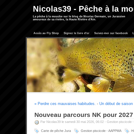
Nicolas39 - Pêche à la m
La pêche à la mouche sur le blog de Nicolas Germain, un Jurassien
amoureux de sa rivière, la Haute Rivière d'Ain.
Accès au Fly Shop
Signez le livre d'or
Suivez-moi sur facebook
L
« Perdre ces mauvaises habitudes.
-
Un début de saison 
Nouveau parcours NK pour 2027
Par Nicolas39 le samedi 30 mai 2026, 06:02 -
Gestion piscicole
Carte de pêche Jura
Gestion piscicole - AAPPMA
H