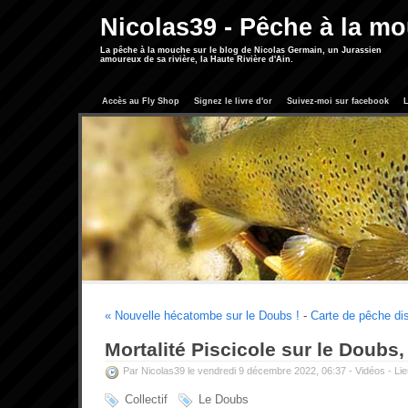
Nicolas39 - Pêche à la m
La pêche à la mouche sur le blog de Nicolas Germain, un Jurassien
amoureux de sa rivière, la Haute Rivière d'Ain.
Accès au Fly Shop
Signez le livre d'or
Suivez-moi sur facebook
L
« Nouvelle hécatombe sur le Doubs !
-
Carte de pêche di
Mortalité Piscicole sur le Doubs,
Par Nicolas39 le vendredi 9 décembre 2022, 06:37 -
Vidéos
-
Li
Collectif
Le Doubs