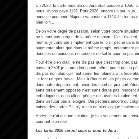
En 2023, la carte fédérale du Jura était passée à 105€. 
nous l'avons payé 112€. Pour 2026, encore un peu plus. L
annuelle personne Majeure va passer à 114€. Le temps d
bien loin...
Selon votre degré de passion, selon votre propre situati
ne seront pas perçus de la même manière. C'est évident. 
même, je constate simplement que le loisir pêche dans le 
augmenter alors que dans le même temps, notamment pour 
densités de poissons ne cessent de faiblir pour ne pas dir
Pour être bien clair, je ne dis pas que c'est trop cher, pas
passe à 250€ je la prendrai quand même parce que la pêc
dis pas non plus qu'il faut serrer les robinets à la fédéra
ils font un gros travail. Mais à l'heure où les prises de c
dans notre département, avoir des courbes prix carte/de
sens totalement opposés n'est sans doute pas innocent à
cette logique, nous allons pêcher des rivières totalement
dans un futur pas si éloigné. Qui pêchera encore du coup
baisse des cartes ? Il n'y a rien de plus logique finalemen
Après, je n'ai aucune solution, je fais seulement un const
pourtant bien réel.
Les tarifs 2026 seront ceux-ci pour le Jura :