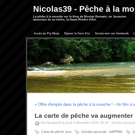
Nicolas39 - Pêche à la m
La pêche à la mouche sur le blog de Nicolas Germain, un Jurassien
amoureux de sa rivière, la Haute Rivière d'Ain.
Accès au Fly Shop
Signez le livre d'or
Suivez-moi sur facebook
L
« Offre d'emploi dans la pêche à la mouche !
-
Un film à v
La carte de pêche va augmenter 
Par Nicolas39 le jeudi 4 décembre 2025, 06:16 -
Gestion piscico
Carte de pêche Jura
Gestion piscicole - AAPPMA
J