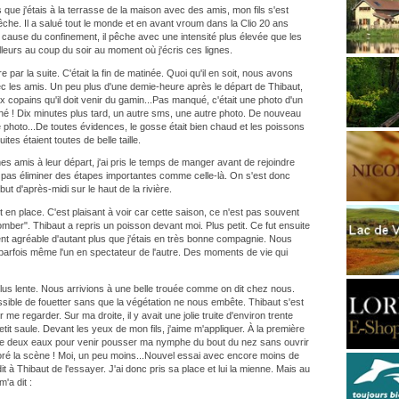
rs que j'étais à la terrasse de la maison avec des amis, mon fils s'est
pêche. Il a salué tout le monde et en avant vroum dans la Clio 20 ans
 cause du confinement, il pêche avec une intensité plus élevée que les
illeurs au coup du soir au moment où j'écris ces lignes.
re par la suite. C'était la fin de matinée. Quoi qu'il en soit, nous avons
ec les amis. Un peu plus d'une demie-heure après le départ de Thibaut,
 copains qu'il doit venir du gamin...Pas manqué, c'était une photo d'un
ainé ! Dix minutes plus tard, un autre sms, une autre photo. De nouveau
e photo...De toutes évidences, le gosse était bien chaud et les poissons
ites étaient toutes de belle taille.
s amis à leur départ, j'ai pris le temps de manger avant de rejoindre
 pas éliminer des étapes importantes comme celle-là. On s'est donc
ut d'après-midi sur le haut de la rivière.
t en place. C'est plaisant à voir car cette saison, ce n'est pas souvent
tomber". Thibaut a repris un poisson devant moi. Plus petit. Ce fut ensuite
ent agréable d'autant plus que j'étais en très bonne compagnie. Nous
, parfois même l'un en spectateur de l'autre. Des moments de vie qui
 plus lente. Nous arrivions à une belle trouée comme on dit chez nous.
ssible de fouetter sans que la végétation ne nous embête. Thibaut s'est
me regarder. Sur ma droite, il y avait une jolie truite d'environ trente
tit saule. Devant les yeux de mon fils, j'aime m'appliquer. À la première
ntre deux eaux pour venir pousser ma nymphe du bout du nez sans ouvrir
doré la scène ! Moi, un peu moins...Nouvel essai avec encore moins de
dit à Thibaut de l'essayer. J'ai donc pris sa place et lui la mienne. Mais au
'a dit :