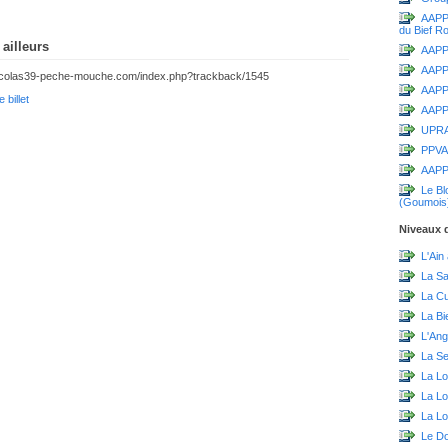
AAPPM
du Bief R
ailleurs
AAPPM
AAPP
.nicolas39-peche-mouche.com/index.php?trackback/1545
AAPPM
 billet
AAPPM
UPR
PPVA
AAPP
Le Bl
(Goumois
Niveaux d
L'Ain
La S
La C
La Bi
L'Ang
La Sei
La Lo
La L
La Lo
Le D