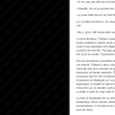
-Je ne vais pas pêcher ta truite 
-Laquelle, j'en ai vu qu'une moi 
-La toute belle qui est au fond
Là, il a fallut encaisser. Je n'
voir.
-Vas-y gros, elle risque plus que
Vu la profondeur, Thibaut cha
toutes tentatives. Après avoir s
Suite à une animation très légèr
nymphe de mon fils. Ferrage appu
fois où je la voyais ! Quel poiss
Dès les premières secondes de c
cet endroit. Thibaut a alors sau
mauvais pas pour ensuite se posi
obstacles en berge opposée. D
remarque qui m'a fait comprendr
le poisson se déplaçait sur sa 
équivoque. Il voulait se placer
retourner sur un dernier rush pr
La belle a tenté le coup mais l
La mise à l'épuisette fut un réel
fantastique. Nous l'avons admiré
extraordinaire. Il m'a laissé l
tous les deux.