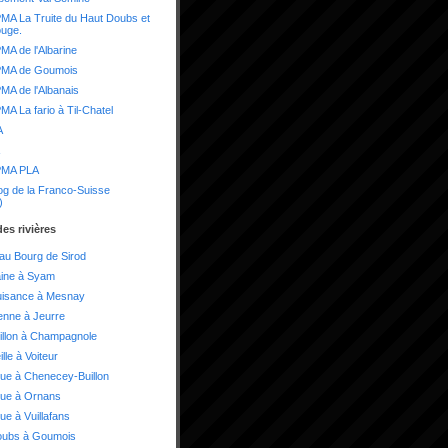
A La Truite du Haut Doubs et
ouge.
A de l'Albarine
MA de Goumois
A de l'Albanais
A La fario à Til-Chatel
A
MA PLA
og de la Franco-Suisse
)
es rivières
 au Bourg de Sirod
aine à Syam
uisance à Mesnay
enne à Jeurre
illon à Champagnole
lle à Voiteur
ue à Chenecey-Buillon
oue à Ornans
ue à Vuillafans
oubs à Goumois