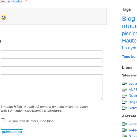
8:49 par
Nicolas
Tags
Blog
é
mou
pisc
Haute
e
La nym
Tous les 
Liens
Sites en
Les a
ANPE
Riviè
Blog 
Le code HTML est affiché comme du texte et les adresses
Refle
web sont automatiquement transformées.
AAPPMA
Se souvenir de moi sur ce blog
Fédér
AAPP
Grou