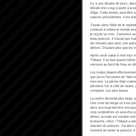
Il y a une dizaine de jours, alo
décidé d'un coup à partir à la 
d'âge. Cette année, peut-être à
saisons précédentes. Il est d'a
J'avais dans l'idée de le rejoind
continué à refaire le monde av
je reçois un sms. J'annonce aux
beau poisson. Il n'avait pas tr
dix minutes plus tard, une autr
dehors. D'autant plus que les tru
Après avoir salué à mon tour me
Thibaut. Il ne faut quand même
retrouvé au bord de l'eau en déb
Les truites étaient effectivemen
que j'ai eu l'occasion de "bien 
mon tour. La pêche était vraim
pêchions l'un à côté de l'autre
comptent. Les plus beaux.
La rivière devenait plus large,
Une zone de berge où il est po
alors accroupi derrière moi pour 
cinq centimètres en aval d'un pe
dérive, la truite est montée e
la bouche, refus ! Thibaut a a
réaction du poisson. J'ai alors 
moment de tenter le poisson, il m