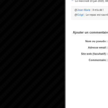
Le mercredi 10 juin 2020, 0
@
Jean-Marie
: Il m'a dit !
@
Gégé
: Le repas est sacr
Ajouter un commentair
Nom ou pseudo :
Adresse email :
Site web (facultatif) :
Commentaire :