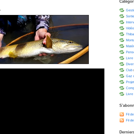
Catégor
.
Gesti
Sorti
Inter
Vidé
Thiba
Mont
Matér
Pensé
Livre
Diver
Club
Gaz d
Proje
Compé
Livre 
S'abonn
Fil de
Fil d
Derniers