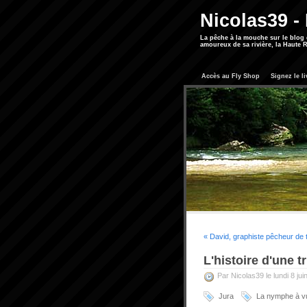
Nicolas39 -
La pêche à la mouche sur le blog
amoureux de sa rivière, la Haute R
Accès au Fly Shop
Signez le li
« David, graphiste pêcheur de t
L'histoire d'une tr
Par Nicolas39 le lundi 8 ju
Jura
La nymphe à v