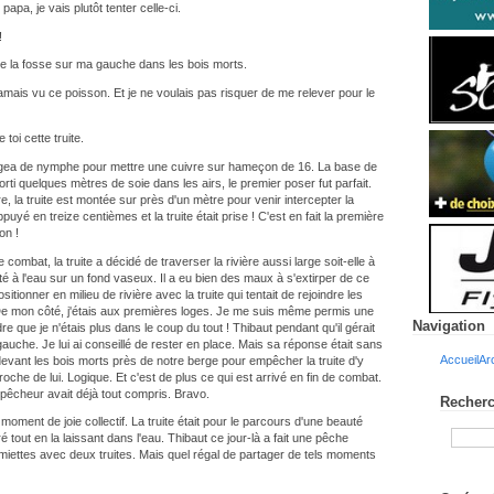
papa, je vais plutôt tenter celle-ci.
!
 de la fosse sur ma gauche dans les bois morts.
ai jamais vu ce poisson. Et je ne voulais pas risquer de me relever pour le
 toi cette truite.
ngea de nymphe pour mettre une cuivre sur hameçon de 16. La base de
orti quelques mètres de soie dans les airs, le premier poser fut parfait.
e, la truite est montée sur près d'un mètre pour venir intercepter la
yé en treize centièmes et la truite était prise ! C'est en fait la première
on !
ombat, la truite a décidé de traverser la rivière aussi large soit-elle à
té à l'eau sur un fond vaseux. Il a eu bien des maux à s'extirper de ce
tionner en milieu de rivière avec la truite qui tentait de rejoindre les
e mon côté, j'étais aux premières loges. Je me suis même permis une
Navigation
e que je n'étais plus dans le coup du tout ! Thibaut pendant qu'il gérait
gauche. Je lui ai conseillé de rester en place. Mais sa réponse était sans
Accueil
Ar
 devant les bois morts près de notre berge pour empêcher la truite d'y
oche de lui. Logique. Et c'est de plus ce qui est arrivé en fin de combat.
e pêcheur avait déjà tout compris. Bravo.
Recherc
 moment de joie collectif. La truite était pour le parcours d'une beauté
 tout en la laissant dans l'eau. Thibaut ce jour-là a fait une pêche
es miettes avec deux truites. Mais quel régal de partager de tels moments