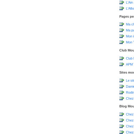
L'Ain
L'Alb
Pages pe
Ma c
Ma p
Mon 
Mon T
Club Mo
Club
APM V
Sites mo
Le si
Damie
Rodtr
Chez 
Blog Mo
Chez
Chez
Chez
Chez