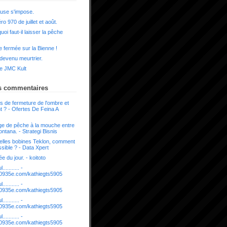
use s'impose.
o 970 de juillet et août.
uoi faut-il laisser la pêche
 fermée sur la Bienne !
 devenu meurtrier.
e JMC Kult
s commentaires
s de fermeture de l'ombre et
t ? - Ofertes De Feina A
e de pêche à la mouche entre
ntana. - Strategi Bisnis
lles bobines Teklon, comment
sible ? - Data Xpert
e du jour. - koitoto
........... -
it.0935e.com/kathiegts5905
........... -
it.0935e.com/kathiegts5905
........... -
it.0935e.com/kathiegts5905
........... -
it.0935e.com/kathiegts5905