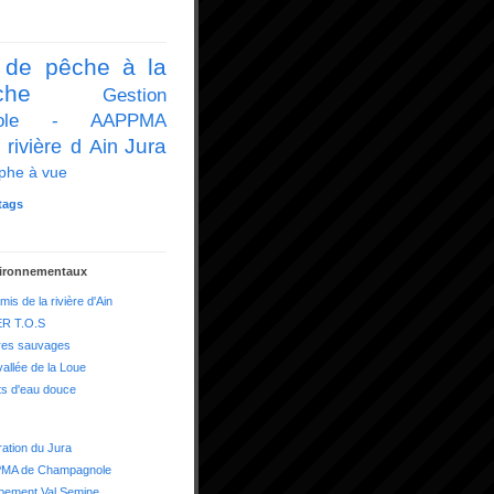
 de pêche à la
che
Gestion
icole - AAPPMA
Jura
 rivière d Ain
phe à vue
tags
vironnementaux
mis de la rivière d'Ain
R T.O.S
res sauvages
vallée de la Loue
ts d'eau douce
ation du Jura
MA de Champagnole
pement Val Semine