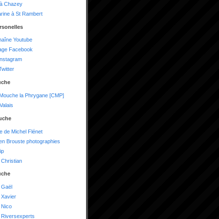
 à Chazey
arine à St Rambert
rsonelles
haîne Youtube
age Facebook
instagram
witter
uche
 Mouche la Phrygane [CMP]
alais
uche
te de Michel Flénet
n Brouste photographies
ip
Christian
uche
 Gaël
 Xavier
 Nico
 Riversexperts