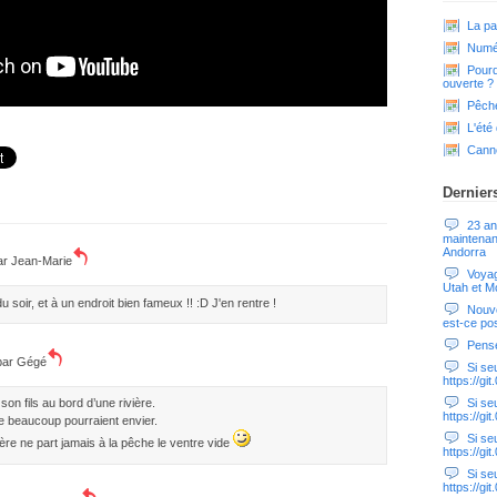
La pa
Numér
Pourq
ouverte ?
Pêche
L'été
Cann
Dernier
23 an
maintenan
Andorra
par
Jean-Marie
Voyag
Utah et Mo
u soir, et à un endroit bien fameux !! :D J'en rentre !
Nouve
est-ce pos
Pensé
 par
Gégé
Si seul
https://g
on fils au bord d’une rivière.
Si seul
https://g
 beaucoup pourraient envier.
Si seul
re ne part jamais à la pêche le ventre vide
https://g
Si seul
https://g