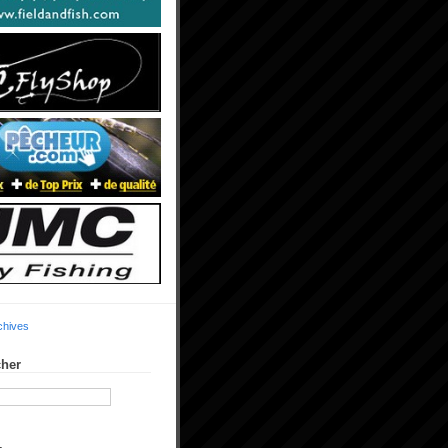
chives
her