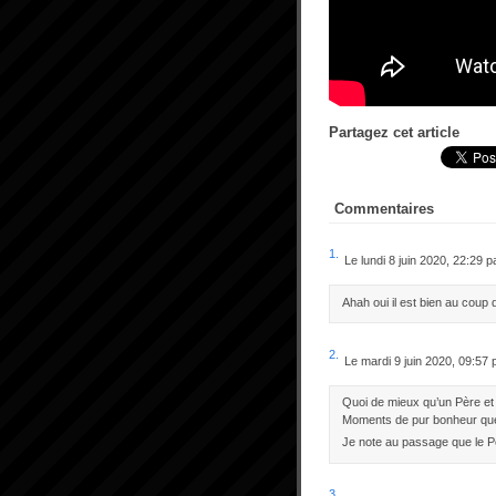
Partagez cet article
Commentaires
1.
Le lundi 8 juin 2020, 22:29 
Ahah oui il est bien au coup d
2.
Le mardi 9 juin 2020, 09:57
Quoi de mieux qu’un Père et s
Moments de pur bonheur que
Je note au passage que le Pè
3.