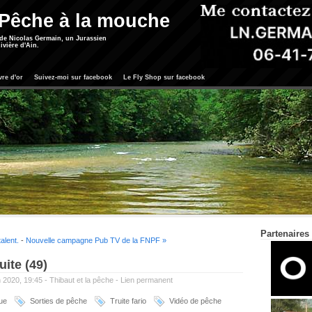
 Pêche à la mouche
 de Nicolas Germain, un Jurassien
ivière d'Ain.
vre d'or
Suivez-moi sur facebook
Le Fly Shop sur facebook
Partenaires
alent.
-
Nouvelle campagne Pub TV de la FNPF »
uite (49)
in 2020, 19:45 -
Thibaut et la pêche
-
Lien permanent
ue
Sorties de pêche
Truite fario
Vidéo de pêche