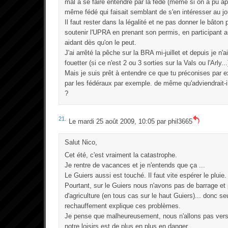
mal à se faire entendre par la fédé (même si on a pu ap
même fédé qui faisait semblant de s'en intéresser au jou
Il faut rester dans la légalité et ne pas donner le bâton p
soutenir l'UPRA en prenant son permis, en participant 
aidant dès qu'on le peut.
J'ai arrêté la pêche sur la BRA mi-juillet et depuis je n'a
fouetter (si ce n'est 2 ou 3 sorties sur la Vals ou l'Arly...
Mais je suis prêt à entendre ce que tu préconises par 
par les fédéraux par exemple. de même qu'adviendrait-il 
?
21.
Le mardi 25 août 2009, 10:05 par
phil3665
Salut Nico,
Cet été, c'est vraiment la catastrophe.
Je rentre de vacances et je n'entends que ça ...
Le Guiers aussi est touché. Il faut vite espérer le pluie.
Pourtant, sur le Guiers nous n'avons pas de barrage et
d'agriculture (en tous cas sur le haut Guiers)... donc se
rechauffement explique ces problèmes.
Je pense que malheureusement, nous n'allons pas vers 
notre loisirs est de plus en plus en danger.