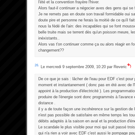
l'été et la convention frayère l'hiver.
Alors faut-il continuer a négocier aves des gens qui se
Je ne remets pas en doute son travail formidable oui sa
doute pire et personne ne ferais la moitiè de ce qu'il fai
nous la fédé de l'ain: des incapables qui se font mouss
belle truite mais se terrent dès qu'un poisson meure, le
inéxistants..
Alors vas t'on continuer comme ça ou alors réagir en fo
changement??
26.
Le mercredi 9 septembre 2009, 10:20 par
Reveric
De ce que je sais : lâcher de l'eau pour EDF c'est pour
moment et instantanement ( donc pas en été avec de l'h
appoint à la production d'électricité ). Les programmati
produire de l'énergie sont donc programmés à l'avance e
distance .
il y a de toute façon une incohérence sur la gestion de l
n'est pas possible de satisfaire en même temps les tour
débits adaptés à la saison en aval et la production d'én
Le scandale le plus visible pour moi qui suit passé trois
qui n'a rien a voir avec EDF c'est aussi le pompage pou