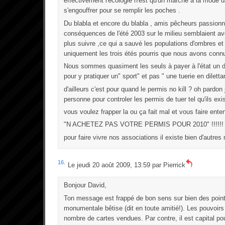
effectivement l'écologie n'est qu'un marché à la mode da
s'engouffrer pour se remplir les poches .
Du blabla et encore du blabla , amis pêcheurs passio
conséquences de l'été 2003 sur le milieu semblaient av
plus suivre ,ce qui a sauvé les populations d'ombres et 
uniquement les trois étés pourris que nous avons connu
Nous sommes quasiment les seuls à payer à l'état un dro
pour y pratiquer un" sport" et pas " une tuerie en dilettan
d'ailleurs c'est pour quand le permis no kill ? oh pardon j'
personne pour controler les permis de tuer tel qu'ils exist
vous voulez frapper la ou ça fait mal et vous faire ente
"N ACHETEZ PAS VOTRE PERMIS POUR 2010" !!!!!!
pour faire vivre nos associations il existe bien d'autre
16.
Le jeudi 20 août 2009, 13:59 par
Pierrick
Bonjour David,
Ton message est frappé de bon sens sur bien des point
monumentale bêtise (dit en toute amitié!). Les pouvoirs 
nombre de cartes vendues. Par contre, il est capital po