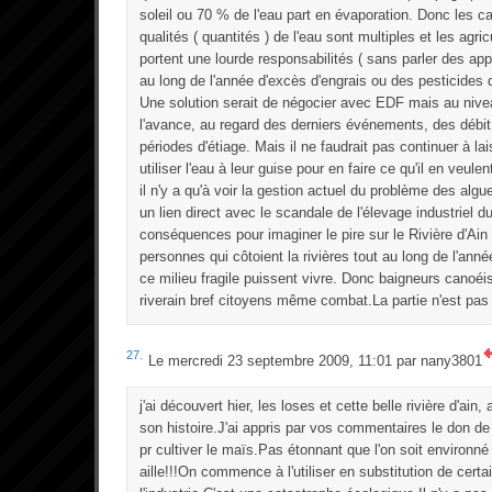
soleil ou 70 % de l'eau part en évaporation. Donc les ca
qualités ( quantités ) de l'eau sont multiples et les agri
portent une lourde responsabilités ( sans parler des app
au long de l'année d'excès d'engrais ou des pesticides d
Une solution serait de négocier avec EDF mais au nive
l'avance, au regard des derniers événements, des débit 
périodes d'étiage. Mais il ne faudrait pas continuer à lai
utiliser l'eau à leur guise pour en faire ce qu'il en veule
il n'y a qu'à voir la gestion actuel du problème des alg
un lien direct avec le scandale de l'élevage industriel d
conséquences pour imaginer le pire sur le Rivière d'Ain à
personnes qui côtoient la rivières tout au long de l'anné
ce milieu fragile puissent vivre. Donc baigneurs cano
riverain bref citoyens même combat.La partie n'est pas
27.
Le mercredi 23 septembre 2009, 11:01 par
nany3801
j'ai découvert hier, les loses et cette belle rivière d'ai
son histoire.J'ai appris par vos commentaires le don de 
pr cultiver le maïs.Pas étonnant que l'on soit environné
aille!!!On commence à l'utiliser en substitution de cert