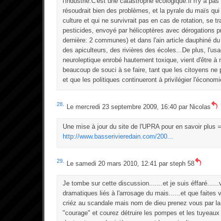
l'industrie.C'est une catastrophe écologique.Il n'y a pas
résoudrait bien des problèmes, et la pyrale du maïs qui 
culture et qui ne survivrait pas en cas de rotation, se t
pesticides, envoyé par hélicoptères avec dérogations pr
dernière: 2 communes) et dans l'ain article dauphiné du
des apiculteurs, des rivières des écoles...De plus, l'usa
neuroleptique enrobé hautement toxique, vient d'être à n
beaucoup de souci à se faire, tant que les citoyens ne
et que les politiques continueront à privilégier l'économi
28.
Le mercredi 23 septembre 2009, 16:40 par
Nicolas
Une mise à jour du site de l'UPRA pour en savoir plus 
http://www.basserivieredain.com/200...
29.
Le samedi 20 mars 2010, 12:41 par
steph 58
Je tombe sur cette discussion.......et je suis éffaré....
dramatiques liés à l'arrosage du mais......et que faites
criéz au scandale mais nom de dieu prenez vous par la
"courage" et courez détruire les pompes et les tuyeaux 