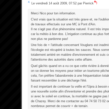
4.
Le vendredi 14 août 2009, 07:52 par
Pierrick
Merci Nico pour ton information.
C'est vrais que la situation est très grave et, ne l'oubl
de travaux effectués sur une MC à Pont d'Ain.
Il ne s'agit pas d'un phénomène naturel. Il est très impor
car la météo à bon dos. L'irrigation continue au plus for
non plus ne pardonne pas!
Une fois de + l'attitude concernant Vouglans est inadmis
l'écologie est récupéré à toutes les sauces. Nous so
totalement arriéré en matière d'environnement et suis
l'attentisme des autorités dans cette affaire.
Quel gâchis quand on a vu ce que cette rivière à donné
on se donner les moyens pour initier un tourisme pêche 
cela, l'on préfère l'abandonnée à une fréquentation tota
faisant ressembler à une décharge l'été.
Il est important de continuer la veille et l'Upra à besoi
une nouvelle sortie afin d'inventorier et prendre des ph
si avec le soleil en continue, la mortalité ne gagne pa
de Chazey. Merci de me contacter au 04 74 50 73 02 ou
nombreux permet de couvrir + de terrain.