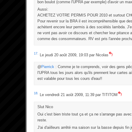
bon boulot (comme l'UPRA par exemple) d'avoir un ma
Aussi:
ACHETEZ VOTRE PERMIS POUR 2010 et surtout CHO
Pour revenir sur la BRA il est incompréhensible que des
achètent encore leur permis à des sociétés lambda. J'e
ne vont pas avoir ce discours et chercher leur pitance a
comme des consommateurs. RV est pris l'année procha
17.
Le jeudi 20 août 2009, 19:03 par
Nicolas
@
Pierrick
: Comme je te comprends, voir des gens pêc
l'UPRA tous les jours alors qu'ils prennent leur cartes a
est valable pour tous les cours d'eau!!
18.
Le vendredi 21 août 2009, 11:39 par
TITITOM
Slut Nico
Oui c'est bien triste tout ça et ça ne s'arrange pas avec
reste.
J'ai d'aiilleurs arrêté ma saison sur la basse depuis fin ju