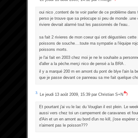
oui nico ,content de te voir parler de ce problème dans 
perso je trouve que sa préocupe si peu de monde .une 
riviere devrait alarmé tout les passionnés de l'eau..
sa fait 2 rivieres de mon coeur qui ont dégustées cette
poissons de souche....toute ma sympatie a l'équipe roj
poissons morts.
je l'ai fait en 2003 chez moi je ne le souhaite a person
d'aller a la pèche.merçi nico de pensé a la BRA .
il y a marqué 200 m en amont du pont de blye l'ain la be
que je passe devant ce panneau sa me fait quelque ch
3.
Le jeudi 13 août 2009, 15:39 par
Christian S+N
Et pourtant j'ai vu le lac du Vouglan il est plein. Le we
aussi vers chez toi un campement de caravanes et fourg
d'Ain et un en amont au bord d'un no kill, j'ose espérer
n'aiment pas le poisson???