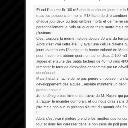
Et oui l'eau est là 100 m3 depuis quelques jours sur la 
mais les poissons en moins !! Difficile de dire combien 
chaque jour deux ou trois ombres morts et ce même sur
personnellement je n'ais vu aucune truite morte mais d
plusieurs.
C'est toujours la même histoire depuis 30 ans du temps
Alors c'est vrai cette été il y avait une céllule d'alerte q
jours avec toutes l'énergie et la bonne volonté de Mons
pour finalement obtenir quoi : un lacher d'eau à 100 m3 
algues et ensuite des petits lachers de 40 m3 vers 4h0
remonter le taux de dioxygène consommé par un dével
conséquent.
Mais il etait si facile de ne pas perdre un poisson: un 
developpement des algues , ensuite maintenir un débit 
grosse chaleur .
Je ne dénigre pas l'immense travail de M. Rojon, qui pa
a traquer le moindre cormoran, et qui nous diras sans d
pire mais non aucun poisson n'aurait du mourrir dès fin j
!!
Alors c'est vrai il préfère prendre les miettes que lui d
tout et donc les caresser dans le bon sens du poil pou