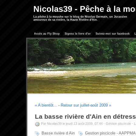
Nicolas39 - Pêche à la m
La pêche à la mouche sur le blog de Nicolas Germain, un Jurassien
amoureux de sa rivière, la Haute Rivière d'Ain.
Accès au Fly Shop
Signez le livre d'or
Suivez-moi sur facebook
L
« A bientôt...
-
Retour sur juillet-août 2009 »
La basse rivière d'Ain en détress
Par Nicolas39 le jeudi 13 août 2009, 07:44 -
Gestion piscicole
-
L
Basse rivière d Ain
Gestion piscicole - AAPPMA