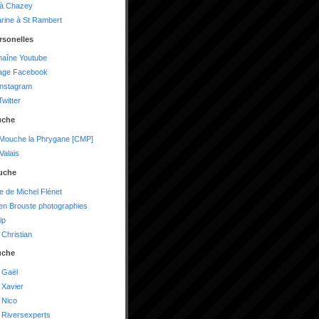
 à Chazey
arine à St Rambert
rsonelles
haîne Youtube
age Facebook
instagram
witter
uche
 Mouche la Phrygane [CMP]
alais
uche
te de Michel Flénet
n Brouste photographies
ip
Christian
uche
 Gaël
 Xavier
 Nico
 Riversexperts