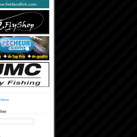
chives
her