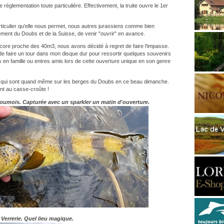
réglementation toute particulière. Effectivement, la truite ouvre le 1er
ticulier qu'elle nous permet, nous autres jurassiens comme bien
ement du Doubs et de la Suisse, de venir "ouvrir" en avance.
ncore proche des 40m3, nous avons décidé à regret de faire l'impasse.
 de faire un tour dans mon disque dur pour ressortir quelques souvenirs
 en famille ou entres amis lors de cette ouverture unique en son genre
 qui sont quand même sur les berges du Doubs en ce beau dimanche.
t au casse-croûte !
oumois. Capturée avec un sparkler un matin d'ouverture.
 Verrerie. Quel lieu magique.