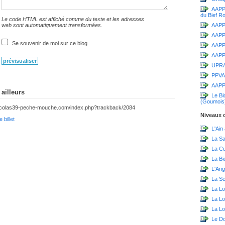
AAPPM
du Bief R
Le code HTML est affiché comme du texte et les adresses
AAPPM
web sont automatiquement transformées.
AAPP
Se souvenir de moi sur ce blog
AAPPM
AAPPM
UPR
PPVA
AAPP
ailleurs
Le Bl
(Goumois
.nicolas39-peche-mouche.com/index.php?trackback/2084
Niveaux d
 billet
L'Ain
La S
La C
La Bi
L'Ang
La Sei
La Lo
La L
La Lo
Le D