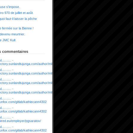
use s'impose.
o 970 de juillet et août.
uoi faut-il laisser la pêche
 fermée sur la Bienne !
 devenu meurtrier.
e JMC Kult
s commentaires
........... -
rectory.sunlandtujunga.com/author/millard18a9939/
........... -
rectory.sunlandtujunga.com/author/millard18a9939/
........... -
rectory.sunlandtujunga.com/author/millard18a9939/
........... -
rectory.sunlandtujunga.com/author/millard18a9939/
........... -
.runfox.com/gitlab/kathiecann4302
........... -
.runfox.com/gitlab/kathiecann4302
........... -
ehired.eu/employer/pgsaratov/
........... -
.runfox.com/gitlab/kathiecann4302