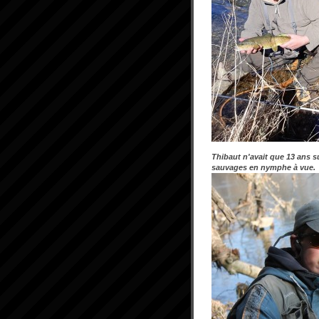
Thibaut n'avait que 13 ans su
sauvages en nymphe à vue.