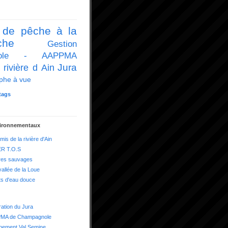
 de pêche à la
che
Gestion
icole - AAPPMA
Jura
 rivière d Ain
phe à vue
tags
vironnementaux
mis de la rivière d'Ain
R T.O.S
res sauvages
vallée de la Loue
ts d'eau douce
ation du Jura
MA de Champagnole
pement Val Semine