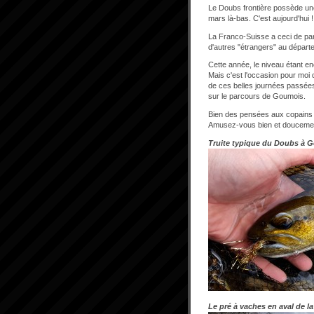
Le Doubs frontière possède une 
mars là-bas. C'est aujourd'hui !
La Franco-Suisse a ceci de par
d'autres "étrangers" au départ
Cette année, le niveau étant e
Mais c'est l'occasion pour moi
de ces belles journées passées
sur le parcours de Goumois.
Bien des pensées aux copains
Amusez-vous bien et doucemen
Truite typique du Doubs à G
Le pré à vaches en aval de la