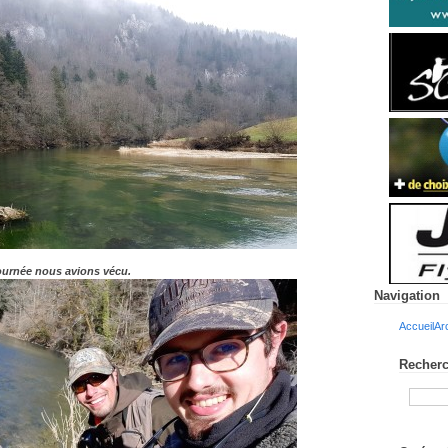
journée nous avions vécu.
Navigation
Accueil
Ar
Recherc