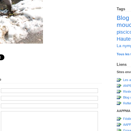
Tags
Blog
mou
pisc
Haute
La nym
Tous les 
Liens
Sites en
e
Les a
ANPE
Riviè
Blog 
Refle
AAPPMA
Fédér
AAPP
Grou