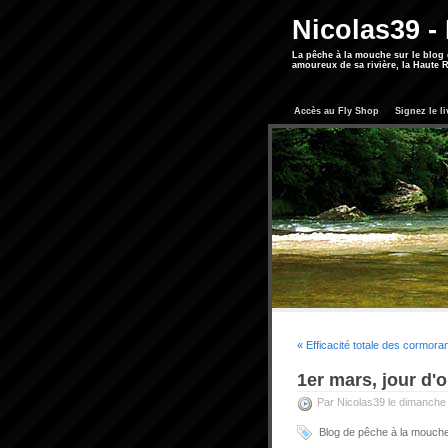
Nicolas39 -
La pêche à la mouche sur le blog
amoureux de sa rivière, la Haute R
Accès au Fly Shop
Signez le li
« Efficacité totale des cormora
1er mars, jour d'
Par Nicolas39 le dimanche
Blog de pêche à la mouch