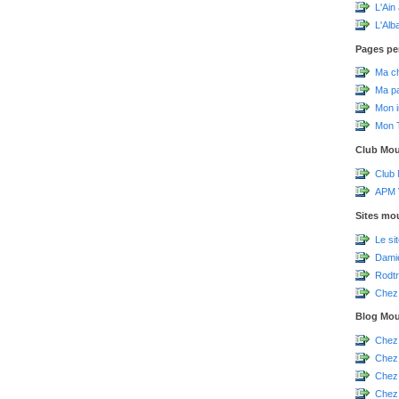
L'Ain
L'Alb
Pages pe
Ma c
Ma p
Mon 
Mon T
Club Mo
Club
APM V
Sites mo
Le si
Damie
Rodtr
Chez 
Blog Mo
Chez
Chez
Chez
Chez