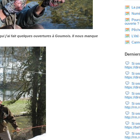
La pa
Numér
Pourq
ouverte ?
Pêche
L'été
qui j'ai fait quelques ouvertures à Goumois. Il nous manque
Cann
Dernier
Si seul
https://di
Si seul
https://di
Si seul
https://di
Si seul
https://di
Si seul
http://rm
Si seul
http://rm
Si seul
https://b
Si seul
http://rm