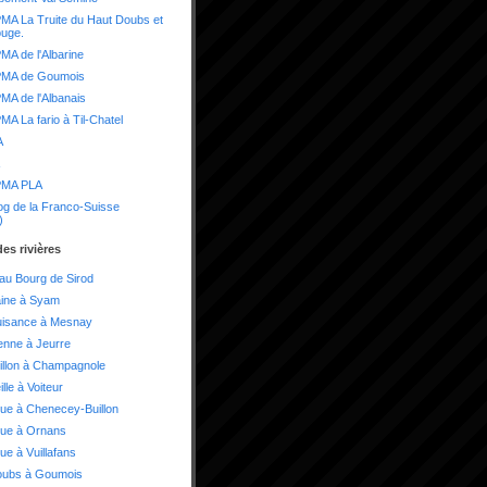
A La Truite du Haut Doubs et
ouge.
A de l'Albarine
MA de Goumois
A de l'Albanais
A La fario à Til-Chatel
A
MA PLA
og de la Franco-Suisse
)
es rivières
 au Bourg de Sirod
aine à Syam
uisance à Mesnay
enne à Jeurre
illon à Champagnole
lle à Voiteur
ue à Chenecey-Buillon
oue à Ornans
ue à Vuillafans
oubs à Goumois