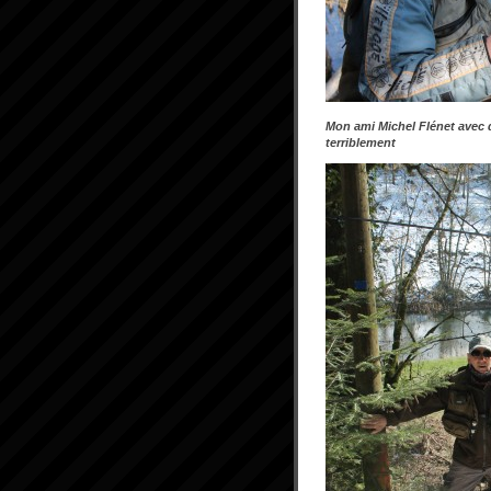
Mon ami Michel Flénet avec 
terriblement