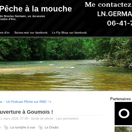
 Pêche à la mouche
 de Nicolas Germain, un Jurassien
ivière d'Ain.
vre d'or
Suivez-moi sur facebook
Le Fly Shop sur facebook
Partenaires
ns.
-
Un Podcast Pêche sur RMC ! »
ouverture à Goumois !
 1 mars 2026, 07:38 -
Sortie de pêche
-
Lien permanent
e
La nymphe à vue
Le Doubs