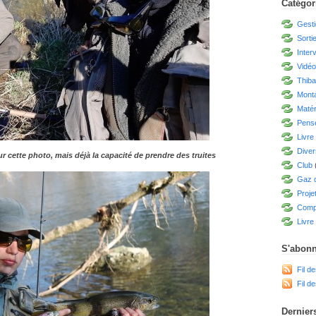
Catégor
Gesti
Sorti
Inter
Vidé
Thiba
Mont
Matér
Pensé
Livre
Diver
r cette photo, mais déjà la capacité de prendre des truites
Club
Gaz d
Proje
Compé
Livre 
S'abonn
Fil de
Fil d
Derniers