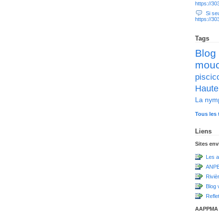
https://3
Si seul
https://3
Tags
Blog
mou
pisc
Haute
La nym
Tous les 
Liens
Sites en
Les a
ANPE
Riviè
Blog 
Refle
AAPPMA