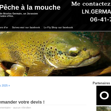
 Pêche à la mouche
 de Nicolas Germain, un Jurassien
ivière d'Ain.
vre d'or
Suivez-moi sur facebook
Le Fly Shop sur facebook
Partenaires
s 2025 »
emander votre devis !
mentaire
-
aucun rétrolien