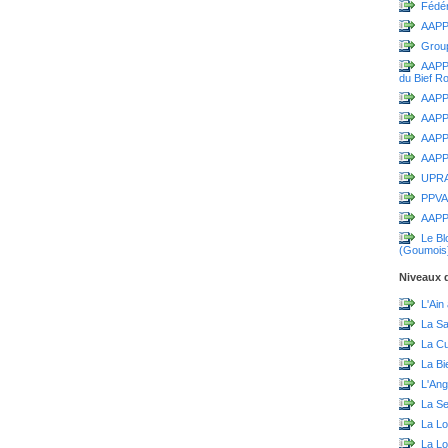
Fédér
AAPP
Grou
AAPPM
du Bief R
AAPPM
AAPP
AAPPM
AAPPM
UPR
PPVA
AAPP
Le Bl
(Goumois
Niveaux d
L'Ain
La S
La C
La Bi
L'Ang
La Sei
La Lo
La L