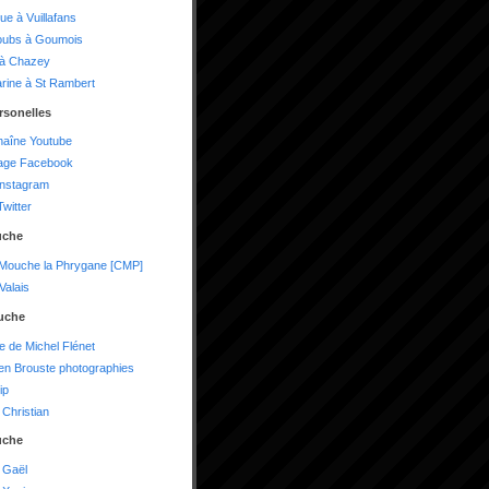
ue à Vuillafans
oubs à Goumois
 à Chazey
arine à St Rambert
rsonelles
haîne Youtube
age Facebook
instagram
witter
uche
 Mouche la Phrygane [CMP]
alais
uche
te de Michel Flénet
n Brouste photographies
ip
Christian
uche
 Gaël