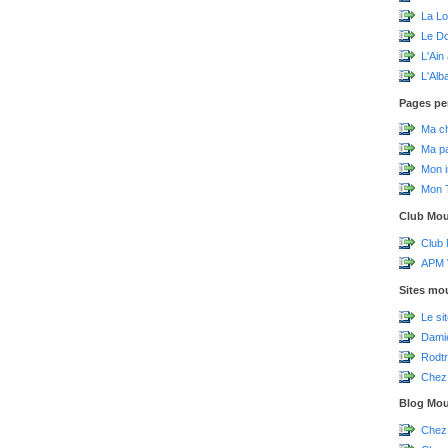
La Lo
Le D
L'Ain
L'Alb
Pages pe
Ma c
Ma p
Mon 
Mon T
Club Mo
Club
APM V
Sites mo
Le si
Damie
Rodtr
Chez 
Blog Mo
Chez