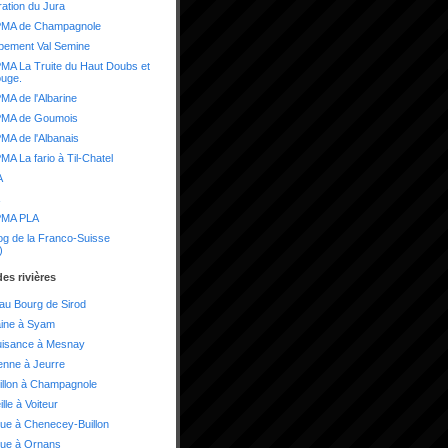
ation du Jura
MA de Champagnole
pement Val Semine
A La Truite du Haut Doubs et
ouge.
A de l'Albarine
MA de Goumois
A de l'Albanais
A La fario à Til-Chatel
A
MA PLA
og de la Franco-Suisse
)
es rivières
 au Bourg de Sirod
aine à Syam
uisance à Mesnay
enne à Jeurre
illon à Champagnole
lle à Voiteur
ue à Chenecey-Buillon
oue à Ornans