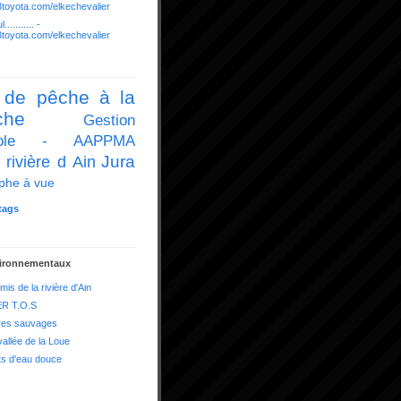
03toyota.com/elkechevalier
........... -
03toyota.com/elkechevalier
 de pêche à la
che
Gestion
icole - AAPPMA
Jura
 rivière d Ain
phe à vue
tags
vironnementaux
mis de la rivière d'Ain
R T.O.S
res sauvages
vallée de la Loue
ts d'eau douce