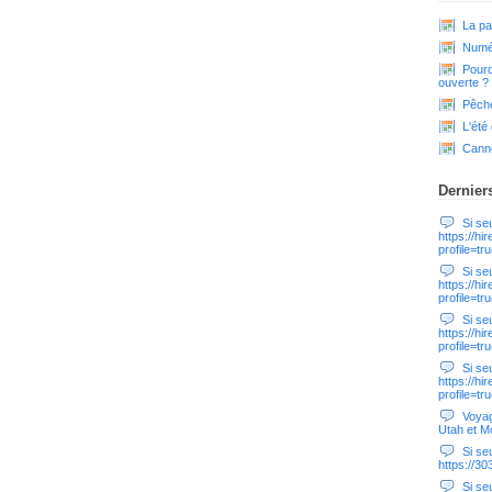
La pa
Numér
Pourq
ouverte ?
Pêche
L'été
Cann
Dernier
Si seul
https://hi
profile=tr
Si seul
https://hi
profile=tr
Si seul
https://hi
profile=tr
Si seul
https://hi
profile=tr
Voyag
Utah et M
Si seul
https://3
Si seul