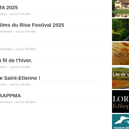
MA 2025
aires
-
aucun rétrolien
films du Rise Festival 2025
mentaire
-
aucun rétrolien
mentaire
-
aucun rétrolien
fil de l'hiver.
aires
-
aucun rétrolien
e Saint-Etienne !
aires
-
aucun rétrolien
e AAPPMA
mentaire
-
aucun rétrolien