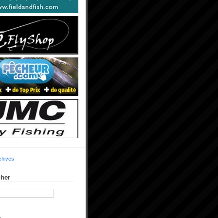
chives
her