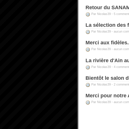
Retour du SANA
Par Nicolas39 -
5 comment
La sélection des 
Par Nicolas39 -
aucun com
Merci aux fidèles.
Par Nicolas39 -
aucun com
La rivière d'Ain au 
Par Nicolas39 -
4 comment
Bientôt le salon d
Par Nicolas39 -
2 comment
Merci pour notr
Par Nicolas39 -
aucun com