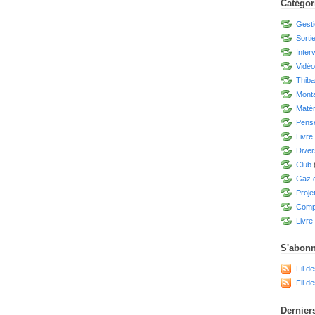
Catégor
Gesti
Sorti
Inter
Vidé
Thiba
Mont
Matér
Pensé
Livre
Diver
Club
Gaz d
Proje
Compé
Livre 
S'abonn
Fil de
Fil d
Derniers