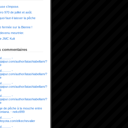
use s'impose.
o 970 de juillet et août.
uoi faut-il laisser la pêche
 fermée sur la Bienne !
 devenu meurtrier.
e JMC Kult
s commentaires
........... -
rejaipur.com/author/latashiabellam/?
ue
........... -
rejaipur.com/author/latashiabellam/?
ue
........... -
rejaipur.com/author/latashiabellam/?
ue
........... -
rejaipur.com/author/latashiabellam/?
ue
e de pêche à la mouche entre
ontana. - neko999
........... -
03toyota.com/elkechevalier
........... -